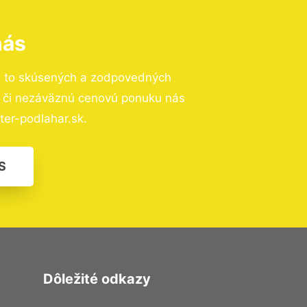
nás
a to skúsených a zodpovedných
ií či nezáväznú cenovú ponuku nás
er-podlahar.sk.
S
Dôležité odkazy