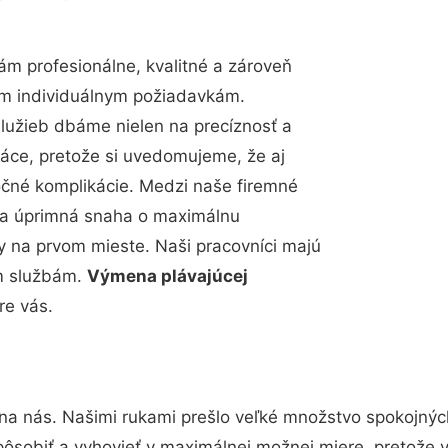
m profesionálne, kvalitné a zároveň
im individuálnym požiadavkám.
 služieb dbáme nielen na precíznosť a
ráce, pretože si uvedomujeme, že aj
čné komplikácie. Medzi naše firemné
up a úprimná snaha o maximálnu
y na prvom mieste. Naši pracovníci majú
im službám.
Výmena plávajúcej
re vás.
 na nás. Našimi rukami prešlo veľké množstvo spokojnýc
pôsobiť a vyhovieť v maximálnej možnej miere, pretože 