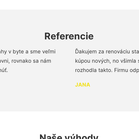
Referencie
ahy v byte a sme veľmi
Ďakujem za renováciu st
ovni, rovnako sa nám
kúpou nových, no všimla 
núť.
rozhodla takto. Firmu od
JANA
Naše výhody