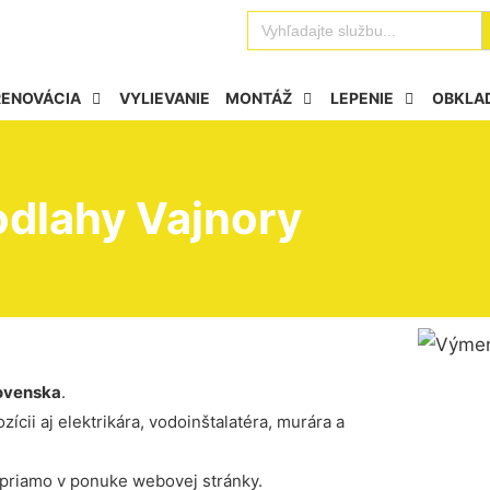
Se
Search
for:
RENOVÁCIA
VYLIEVANIE
MONTÁŽ
LEPENIE
OBKLA
odlahy Vajnory
ovenska
.
ícii aj elektrikára, vodoinštalatéra, murára a
 priamo v ponuke webovej stránky.