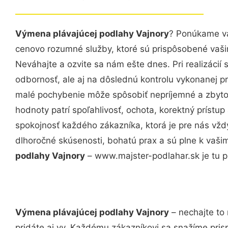
Výmena plávajúcej podlahy Vajnory
? Ponúkame vá
cenovo rozumné služby, ktoré sú prispôsobené vaš
Neváhajte a ozvite sa nám ešte dnes. Pri realizácií
odbornosť, ale aj na dôslednú kontrolu vykonanej p
malé pochybenie môže spôsobiť nepríjemné a zbyto
hodnoty patrí spoľahlivosť, ochota, korektný príst
spokojnosť každého zákazníka, ktorá je pre nás vžd
dlhoročné skúsenosti, bohatú prax a sú plne k vaš
podlahy Vajnory
– www.majster-podlahar.sk je tu p
Výmena plávajúcej podlahy Vajnory
– nechajte to
pridáte aj vy. Každému zákazníkovi sa snažíme pris