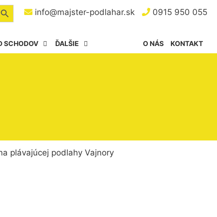
arch Button
info@majster-podlahar.sk
0915 950 055
D SCHODOV
ĎALŠIE
O NÁS
KONTAKT