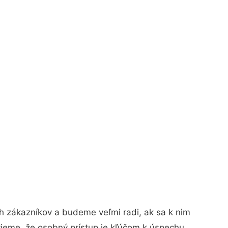
h zákazníkov a budeme veľmi radi, ak sa k nim
vieme, že osobný prístup je kľúčom k úspechu.