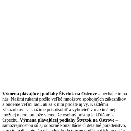
Výmena plávajúcej podlahy Štvrtok na Ostrove
– nechajte to na
nás. Našimi rukami prešlo veľké množstvo spokojných zákazníkov
a budeme veľmi radi, ak sa k nim pridáte aj vy. Každému
zákazníkovi sa snažíme prispôsobiť a vyhovieť v maximálnej
možnej miere, pretože vieme, že osobný prístup je kľúčom k
úspechu.
Výmena plávajúcej podlahy Štvrtok na Ostrove
–
samozrejmosťou sú aj odborné konzultácie či detailné poradenstvo,
aby ste mali istotu, že výsledok bude presne podľa vašich predstáv.