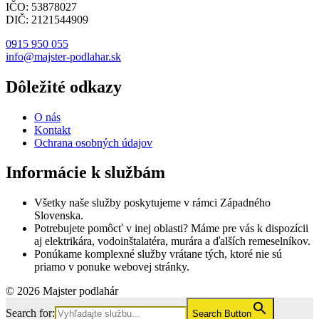
IČO: 53878027
DIČ: 2121544909
0915 950 055
info@majster-podlahar.sk
Dôležité odkazy
O nás
Kontakt
Ochrana osobných údajov
Informácie k službám
Všetky naše služby poskytujeme v rámci Západného
Slovenska.
Potrebujete pomôcť v inej oblasti? Máme pre vás k dispozícii
aj elektrikára, vodoinštalatéra, murára a ďalších remeselníkov.
Ponúkame komplexné služby vrátane tých, ktoré nie sú
priamo v ponuke webovej stránky.
© 2026 Majster podlahár
Search for:
Search Button