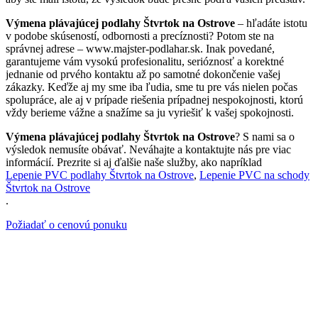
Výmena plávajúcej podlahy Štvrtok na Ostrove
– hľadáte istotu
v podobe skúseností, odbornosti a precíznosti? Potom ste na
správnej adrese – www.majster-podlahar.sk. Inak povedané,
garantujeme vám vysokú profesionalitu, serióznosť a korektné
jednanie od prvého kontaktu až po samotné dokončenie vašej
zákazky. Keďže aj my sme iba ľudia, sme tu pre vás nielen počas
spolupráce, ale aj v prípade riešenia prípadnej nespokojnosti, ktorú
vždy berieme vážne a snažíme sa ju vyriešiť k vašej spokojnosti.
Výmena plávajúcej podlahy Štvrtok na Ostrove
? S nami sa o
výsledok nemusíte obávať. Neváhajte a kontaktujte nás pre viac
informácií. Prezrite si aj ďalšie naše služby, ako napríklad
Lepenie PVC podlahy Štvrtok na Ostrove
,
Lepenie PVC na schody
Štvrtok na Ostrove
.
Požiadať o cenovú ponuku