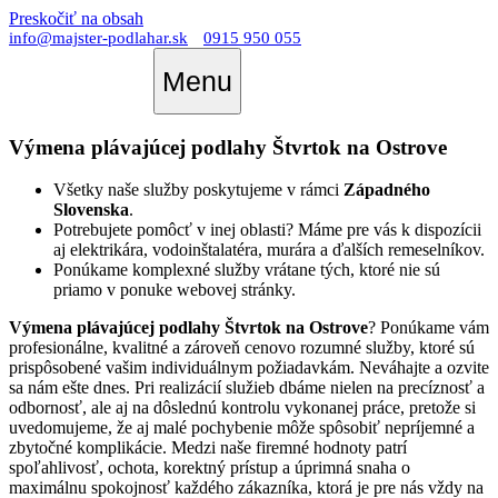
Preskočiť na obsah
info@majster-podlahar.sk
0915 950 055
Menu
Výmena plávajúcej podlahy Štvrtok na Ostrove
Všetky naše služby poskytujeme v rámci
Západného
Slovenska
.
Potrebujete pomôcť v inej oblasti? Máme pre vás k dispozícii
aj elektrikára, vodoinštalatéra, murára a ďalších remeselníkov.
Ponúkame komplexné služby vrátane tých, ktoré nie sú
priamo v ponuke webovej stránky.
Výmena plávajúcej podlahy Štvrtok na Ostrove
? Ponúkame vám
profesionálne, kvalitné a zároveň cenovo rozumné služby, ktoré sú
prispôsobené vašim individuálnym požiadavkám. Neváhajte a ozvite
sa nám ešte dnes. Pri realizácií služieb dbáme nielen na precíznosť a
odbornosť, ale aj na dôslednú kontrolu vykonanej práce, pretože si
uvedomujeme, že aj malé pochybenie môže spôsobiť nepríjemné a
zbytočné komplikácie. Medzi naše firemné hodnoty patrí
spoľahlivosť, ochota, korektný prístup a úprimná snaha o
maximálnu spokojnosť každého zákazníka, ktorá je pre nás vždy na