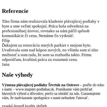
Referencie
Táto firma nám realizovala kladenie plávajúcej podlahy v
byte a sme veľmi spokojní. Práca bola odvedená na
profesionálnej úrovni, rovnako sa nám páčil spôsob
komunikácie či cena. Nemáme čo vytknúť.
Filip
Ďakujem za renováciu starých parkiet v mojom byte.
Uvažovala som nad kúpou nových, no všimla som si túto
možnosť a som rada, že som sa rozhodla takto. Firmu
odporúčam, kvalitná práca za rozumnú cenu.
Jana
Naše výhody
Výmena plávajúcej podlahy Štvrtok na Ostrove
– poďte do toho
s nami – www.majster-podlahar.sk. Ponúkame vám prehľad
hlavných výhod a dôvodov, prečo sa obrátiť na nás. Garantujeme
vám, že nadviazanie spolupráce s nami nebudete ľutovať.
vysoká úroveň kvality služieb