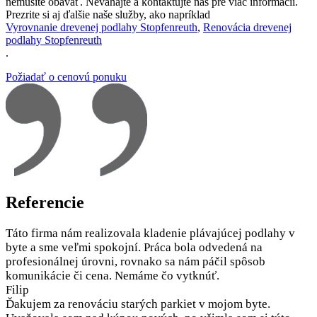
nemusíte obávať. Neváhajte a kontaktujte nás pre viac informácií.
Prezrite si aj ďalšie naše služby, ako napríklad
Vyrovnanie drevenej podlahy Stopfenreuth
,
Renovácia drevenej
podlahy Stopfenreuth
.
Požiadať o cenovú ponuku
Referencie
Táto firma nám realizovala kladenie plávajúcej podlahy v
byte a sme veľmi spokojní. Práca bola odvedená na
profesionálnej úrovni, rovnako sa nám páčil spôsob
komunikácie či cena. Nemáme čo vytknúť.
Filip
Ďakujem za renováciu starých parkiet v mojom byte.