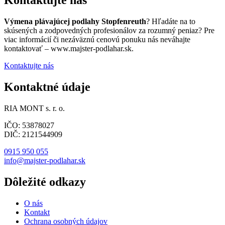
Výmena plávajúcej podlahy Stopfenreuth
? Hľadáte na to
skúsených a zodpovedných profesionálov za rozumný peniaz? Pre
viac informácií či nezáväznú cenovú ponuku nás neváhajte
kontaktovať – www.majster-podlahar.sk.
Kontaktujte nás
Kontaktné údaje
RIA MONT s. r. o.
IČO: 53878027
DIČ: 2121544909
0915 950 055
info@majster-podlahar.sk
Dôležité odkazy
O nás
Kontakt
Ochrana osobných údajov