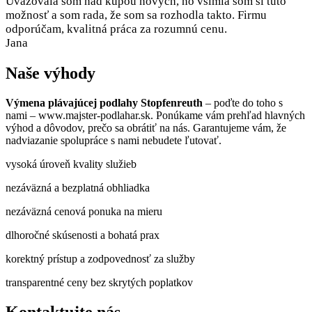
Uvažovala som nad kúpou nových, no všimla som si túto
možnosť a som rada, že som sa rozhodla takto. Firmu
odporúčam, kvalitná práca za rozumnú cenu.
Jana
Naše výhody
Výmena plávajúcej podlahy Stopfenreuth
– poďte do toho s
nami – www.majster-podlahar.sk. Ponúkame vám prehľad hlavných
výhod a dôvodov, prečo sa obrátiť na nás. Garantujeme vám, že
nadviazanie spolupráce s nami nebudete ľutovať.
vysoká úroveň kvality služieb
nezáväzná a bezplatná obhliadka
nezáväzná cenová ponuka na mieru
dlhoročné skúsenosti a bohatá prax
korektný prístup a zodpovednosť za služby
transparentné ceny bez skrytých poplatkov
Kontaktujte nás