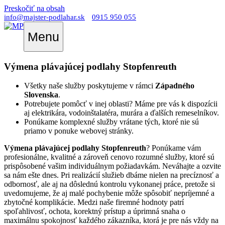
Preskočiť na obsah
info@majster-podlahar.sk
0915 950 055
Menu
Výmena plávajúcej podlahy Stopfenreuth
Všetky naše služby poskytujeme v rámci
Západného
Slovenska
.
Potrebujete pomôcť v inej oblasti? Máme pre vás k dispozícii
aj elektrikára, vodoinštalatéra, murára a ďalších remeselníkov.
Ponúkame komplexné služby vrátane tých, ktoré nie sú
priamo v ponuke webovej stránky.
Výmena plávajúcej podlahy Stopfenreuth
? Ponúkame vám
profesionálne, kvalitné a zároveň cenovo rozumné služby, ktoré sú
prispôsobené vašim individuálnym požiadavkám. Neváhajte a ozvite
sa nám ešte dnes. Pri realizácií služieb dbáme nielen na precíznosť a
odbornosť, ale aj na dôslednú kontrolu vykonanej práce, pretože si
uvedomujeme, že aj malé pochybenie môže spôsobiť nepríjemné a
zbytočné komplikácie. Medzi naše firemné hodnoty patrí
spoľahlivosť, ochota, korektný prístup a úprimná snaha o
maximálnu spokojnosť každého zákazníka, ktorá je pre nás vždy na