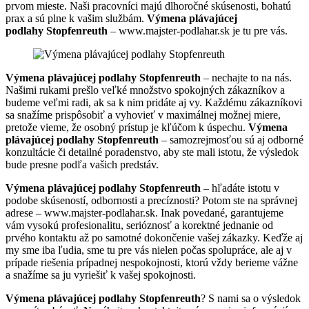
prvom mieste. Naši pracovníci majú dlhoročné skúsenosti, bohatú
prax a sú plne k vašim službám.
Výmena plávajúcej
podlahy Stopfenreuth
– www.majster-podlahar.sk je tu pre vás.
Výmena plávajúcej podlahy Stopfenreuth
– nechajte to na nás.
Našimi rukami prešlo veľké množstvo spokojných zákazníkov a
budeme veľmi radi, ak sa k nim pridáte aj vy. Každému zákazníkovi
sa snažíme prispôsobiť a vyhovieť v maximálnej možnej miere,
pretože vieme, že osobný prístup je kľúčom k úspechu.
Výmena
plávajúcej podlahy Stopfenreuth
– samozrejmosťou sú aj odborné
konzultácie či detailné poradenstvo, aby ste mali istotu, že výsledok
bude presne podľa vašich predstáv.
Výmena plávajúcej podlahy Stopfenreuth
– hľadáte istotu v
podobe skúseností, odbornosti a precíznosti? Potom ste na správnej
adrese – www.majster-podlahar.sk. Inak povedané, garantujeme
vám vysokú profesionalitu, serióznosť a korektné jednanie od
prvého kontaktu až po samotné dokončenie vašej zákazky. Keďže aj
my sme iba ľudia, sme tu pre vás nielen počas spolupráce, ale aj v
prípade riešenia prípadnej nespokojnosti, ktorú vždy berieme vážne
a snažíme sa ju vyriešiť k vašej spokojnosti.
Výmena plávajúcej podlahy Stopfenreuth
? S nami sa o výsledok