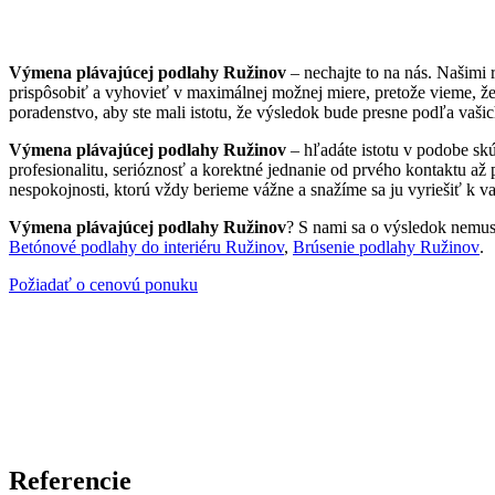
Výmena plávajúcej podlahy Ružinov
– nechajte to na nás. Našimi
prispôsobiť a vyhovieť v maximálnej možnej miere, pretože vieme, ž
poradenstvo, aby ste mali istotu, že výsledok bude presne podľa vašic
Výmena plávajúcej podlahy Ružinov
– hľadáte istotu v podobe sk
profesionalitu, serióznosť a korektné jednanie od prvého kontaktu až
nespokojnosti, ktorú vždy berieme vážne a snažíme sa ju vyriešiť k va
Výmena plávajúcej podlahy Ružinov
? S nami sa o výsledok nemusít
Betónové podlahy do interiéru Ružinov
,
Brúsenie podlahy Ružinov
.
Požiadať o cenovú ponuku
Referencie