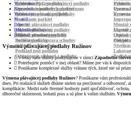
Vyrovnanie
Pokládka PVC podlahy
Výmena a oprava plávajúcej podlahy
Pokládk
Výmena 
Renovácia
Oprava laminátových parkiet
Vyrovnanie podlahy polystyrénom
Oprava 
Vyrovnan
Vylievanie
Suché vyrovnanie podlahy
Renovácia plávajúcej podlahy
Vyrovnan
Renováci
Montáž
Pastovanie parkiet
Impregná
Lepenie
Montáž plávajúcej podlahy
Montáž v
Obklad schodov
Montáž dlážkovice
Lepenie plávajúcej podlahy
Montáž 
Lepenie 
Ďalšie
Montáž prechodových líšt
Lepenie drevenej podlahy
Obklad schodov vinylom
Lepenie 
Obklad 
Protišmyková úprava schodov
Izolácia podlahy
Obklad n
Zateplen
Odhlučnenie podlahy
Nivelizá
Výmena plávajúcej podlahy Ružinov
Podklad pod podlahu
Lakovan
Odstránenie vlhkosti z podlahy
Podlahá
Všetky naše služby poskytujeme v rámci
Západného Slove
Potrebujete pomôcť v inej oblasti? Máme pre vás k dispozícii 
Ponúkame komplexné služby vrátane tých, ktoré nie sú pria
Výmena plávajúcej podlahy Ružinov
? Ponúkame vám profesionálne
dnes. Pri realizácií služieb dbáme nielen na precíznosť a odbornosť,
komplikácie. Medzi naše firemné hodnoty patrí spoľahlivosť, ochota,
dlhoročné skúsenosti, bohatú prax a sú plne k vašim službám.
Výmena