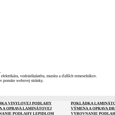
.
 elektrikára, vodoinštalatéra, murára a ďalších remeselníkov.
 v ponuke webovej stránky.
DKA VINYLOVEJ PODLAHY
POKLÁDKA LAMINÁT
DKA KOMPOZITNEJ PODLAHY
POKLÁDKA PODLAHY 
 A OPRAVA LAMINÁTOVEJ
VÝMENA A OPRAVA D
Y
ANIE PODLAHY LEPIDLOM
VYROVNANIE PODLAH