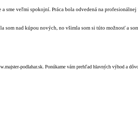
e a sme veľmi spokojní. Práca bola odvedená na profesionálnej
a som nad kúpou nových, no všimla som si túto možnosť a som 
w.majster-podlahar.sk. Ponúkame vám prehľad hlavných výhod a dôvodo