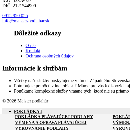
IČO: 53878027
DIČ: 2121544909
0915 950 055
info@majster-podlahar.sk
Dôležité odkazy
O nás
Kontakt
Ochrana osobných údajov
Informácie k službám
Všetky naše služby poskytujeme v rámci Západného Slovenska
Potrebujete pomôcť v inej oblasti? Máme pre vás k dispozícii aj
Ponúkame komplexné služby vrátane tých, ktoré nie sú priamo
© 2026 Majster podlahár
POKLÁDKA
POKLÁDKA PLÁVAJÚCEJ PODLAHY
POKLÁ
VÝMENA A OPRAVA
POKLÁDKA PVC PODLAHY
POKLÁ
VÝMENA A OPRAVA PLÁVAJÚCEJ
VÝMENA
VYROVNANIE
PODLAHY
PODLAH
VYROVNANIE PODLAHY
VYROVN
RENOVÁCIA