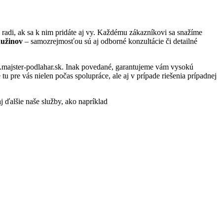
adi, ak sa k nim pridáte aj vy. Každému zákazníkovi sa snažíme
Ružinov
– samozrejmosťou sú aj odborné konzultácie či detailné
w.majster-podlahar.sk. Inak povedané, garantujeme vám vysokú
 pre vás nielen počas spolupráce, ale aj v prípade riešenia prípadnej
j ďalšie naše služby, ako napríklad