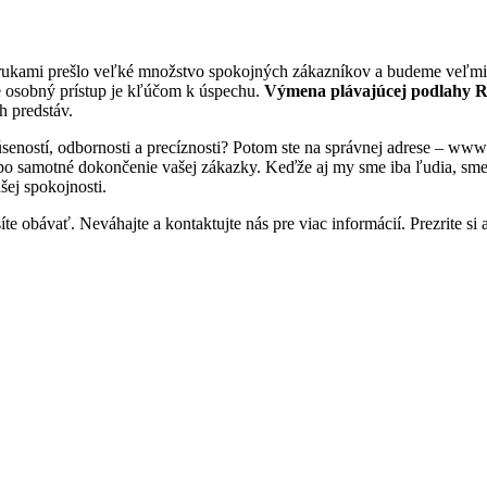
 rukami prešlo veľké množstvo spokojných zákazníkov a budeme veľmi r
e osobný prístup je kľúčom k úspechu.
Výmena plávajúcej podlahy 
h predstáv.
úseností, odbornosti a precíznosti? Potom ste na správnej adrese – ww
 po samotné dokončenie vašej zákazky. Keďže aj my sme iba ľudia, sme tu
šej spokojnosti.
e obávať. Neváhajte a kontaktujte nás pre viac informácií. Prezrite si a