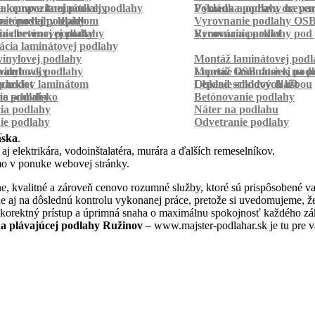
a kompozitnej podlahy
a oprava laminátovej podlahy
Pokládka podlahy na pa
Výmena a oprava dreven
betónovej podlahy
ie podlahy lepidlom
Vyrovnanie podlahy OS
ie betónovej podlahy
a drevenej podlahy
Vyrovnanie podlahy pod 
Renovácia parkiet
cia laminátovej podlahy
inylovej podlahy
Montáž laminátovej podl
palubovky
vinylovej podlahy
Montáž OSB dosiek na p
Lepenie laminátovej pod
parkiet
schodov laminátom
Lepenie soklových líšt
Obklad schodov dlažbou
a schodisko
ie podlahy
Betónovanie podlahy
cia podlahy
Náter na podlahu
ie podlahy
Odvetranie podlahy
r
nska
.
aj elektrikára, vodoinštalatéra, murára a ďalších remeselníkov.
mo v ponuke webovej stránky.
, kvalitné a zároveň cenovo rozumné služby, ktoré sú prispôsobené v
 ale aj na dôslednú kontrolu vykonanej práce, pretože si uvedomujeme,
 korektný prístup a úprimná snaha o maximálnu spokojnosť každého zák
 plávajúcej podlahy Ružinov
– www.majster-podlahar.sk je tu pre v