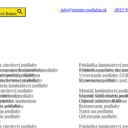
info@majster-podlahar.sk
0915 9
rch Button
 vinylovej podlahy
Pokládka laminátovej po
a kompozitnej podlahy
a oprava laminátovej podlahy
Pokládka podlahy na pa
Výmena a oprava dreven
betónovej podlahy
ie podlahy lepidlom
Vyrovnanie podlahy OS
ie betónovej podlahy
a drevenej podlahy
Vyrovnanie podlahy pod 
Renovácia parkiet
cia laminátovej podlahy
inylovej podlahy
Montáž laminátovej podl
palubovky
vinylovej podlahy
Montáž OSB dosiek na p
Lepenie laminátovej pod
parkiet
schodov laminátom
Lepenie soklových líšt
Obklad schodov dlažbou
a schodisko
ie podlahy
Betónovanie podlahy
cia podlahy
Náter na podlahu
ie podlahy
Odvetranie podlahy
r
 vinylovej podlahy
Pokládka laminátovej po