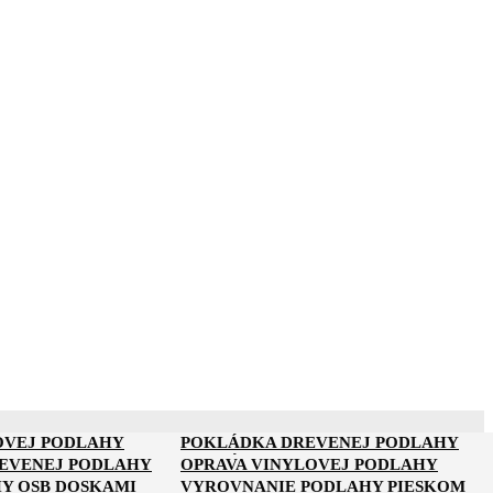
OVEJ PODLAHY
POKLÁDKA DREVENEJ PODLAHY
NA PARKETY
POKLÁDKA PARKIET
REVENEJ PODLAHY
OPRAVA VINYLOVEJ PODLAHY
Y OSB DOSKAMI
VYROVNANIE PODLAHY PIESKOM