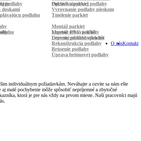
rkety
ej podlahy
Pokládka parkiet
Oprava vinylovej podlahy
B doskami
Vyrovnanie podlahy pieskom
plávajúcu podlahu
Tmelenie parkiet
ahy
Montáž parkiet
odlahu
lahy
Montáž rohových líšt
Lepenie PVC podlahy
Lepenie podlahových líšt
Drevený obklad schodov
Rekonštrukcia podlahy
O nás
Kontakt
Brúsenie podlahy
Úprava betónovej podlahy
ašim individuálnym požiadavkám. Neváhajte a ozvite sa nám ešte
 že aj malé pochybenie môže spôsobiť nepríjemné a zbytočné
azníka, ktorá je pre nás vždy na prvom mieste. Naši pracovníci majú
ás.