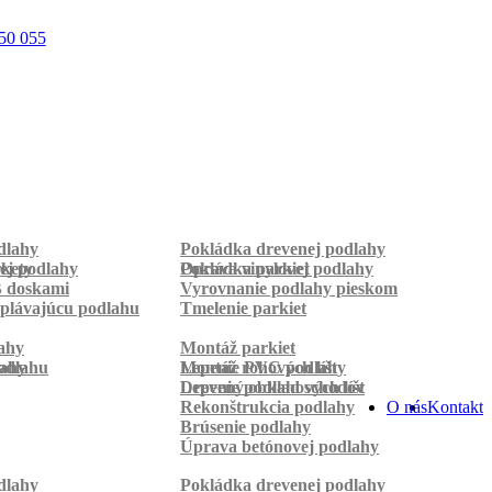
50 055
dlahy
Pokládka drevenej podlahy
rkety
ej podlahy
Pokládka parkiet
Oprava vinylovej podlahy
B doskami
Vyrovnanie podlahy pieskom
plávajúcu podlahu
Tmelenie parkiet
ahy
Montáž parkiet
odlahu
lahy
Montáž rohových líšt
Lepenie PVC podlahy
Lepenie podlahových líšt
Drevený obklad schodov
Rekonštrukcia podlahy
O nás
Kontakt
Brúsenie podlahy
Úprava betónovej podlahy
dlahy
Pokládka drevenej podlahy