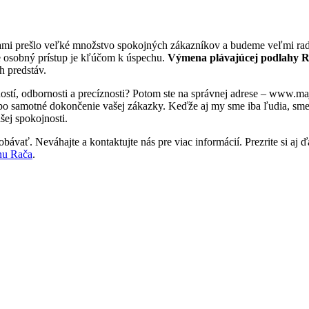
kami prešlo veľké množstvo spokojných zákazníkov a budeme veľmi radi
e osobný prístup je kľúčom k úspechu.
Výmena plávajúcej podlahy 
h predstáv.
ostí, odbornosti a precíznosti? Potom ste na správnej adrese – www.m
 po samotné dokončenie vašej zákazky. Keďže aj my sme iba ľudia, sme tu
šej spokojnosti.
bávať. Neváhajte a kontaktujte nás pre viac informácií. Prezrite si aj ď
nu Rača
.