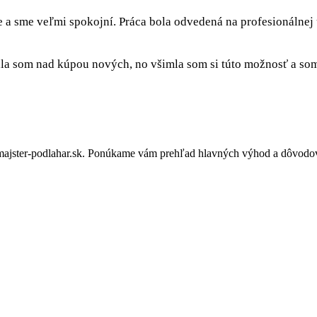
e a sme veľmi spokojní. Práca bola odvedená na profesionálnej
a som nad kúpou nových, no všimla som si túto možnosť a som 
jster-podlahar.sk. Ponúkame vám prehľad hlavných výhod a dôvodov, 