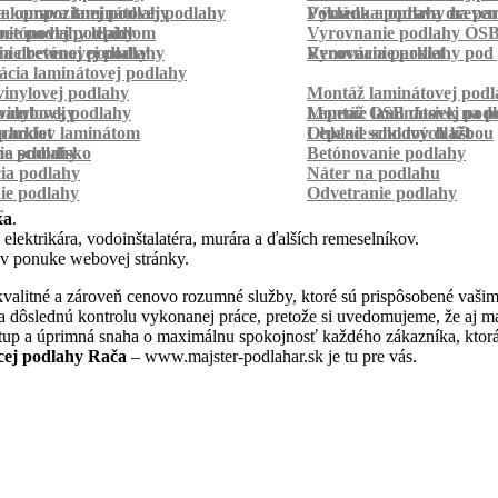
a kompozitnej podlahy
a oprava laminátovej podlahy
Pokládka podlahy na pa
Výmena a oprava dreven
betónovej podlahy
ie podlahy lepidlom
Vyrovnanie podlahy OS
ie betónovej podlahy
a drevenej podlahy
Vyrovnanie podlahy pod 
Renovácia parkiet
cia laminátovej podlahy
inylovej podlahy
Montáž laminátovej podl
palubovky
vinylovej podlahy
Montáž OSB dosiek na p
Lepenie laminátovej pod
parkiet
schodov laminátom
Lepenie soklových líšt
Obklad schodov dlažbou
a schodisko
ie podlahy
Betónovanie podlahy
cia podlahy
Náter na podlahu
ie podlahy
Odvetranie podlahy
r
ka
.
 elektrikára, vodoinštalatéra, murára a ďalších remeselníkov.
 v ponuke webovej stránky.
valitné a zároveň cenovo rozumné služby, ktoré sú prispôsobené vašim
aj na dôslednú kontrolu vykonanej práce, pretože si uvedomujeme, že aj
stup a úprimná snaha o maximálnu spokojnosť každého zákazníka, ktorá
ej podlahy Rača
– www.majster-podlahar.sk je tu pre vás.