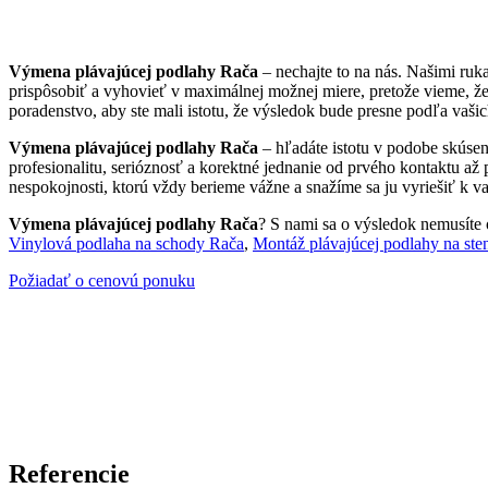
Výmena plávajúcej podlahy Rača
– nechajte to na nás. Našimi ru
prispôsobiť a vyhovieť v maximálnej možnej miere, pretože vieme, ž
poradenstvo, aby ste mali istotu, že výsledok bude presne podľa vašic
Výmena plávajúcej podlahy Rača
– hľadáte istotu v podobe skúsen
profesionalitu, serióznosť a korektné jednanie od prvého kontaktu až
nespokojnosti, ktorú vždy berieme vážne a snažíme sa ju vyriešiť k va
Výmena plávajúcej podlahy Rača
? S nami sa o výsledok nemusíte o
Vinylová podlaha na schody Rača
,
Montáž plávajúcej podlahy na ste
Požiadať o cenovú ponuku
Referencie