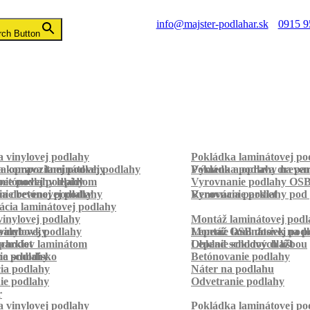
info@majster-podlahar.sk
0915 9
rch Button
 vinylovej podlahy
Pokládka laminátovej po
a kompozitnej podlahy
a oprava laminátovej podlahy
Pokládka podlahy na pa
Výmena a oprava dreven
betónovej podlahy
ie podlahy lepidlom
Vyrovnanie podlahy OS
ie betónovej podlahy
a drevenej podlahy
Vyrovnanie podlahy pod 
Renovácia parkiet
cia laminátovej podlahy
inylovej podlahy
Montáž laminátovej podl
palubovky
vinylovej podlahy
Montáž OSB dosiek na p
Lepenie laminátovej pod
parkiet
schodov laminátom
Lepenie soklových líšt
Obklad schodov dlažbou
a schodisko
ie podlahy
Betónovanie podlahy
cia podlahy
Náter na podlahu
ie podlahy
Odvetranie podlahy
r
 vinylovej podlahy
Pokládka laminátovej po