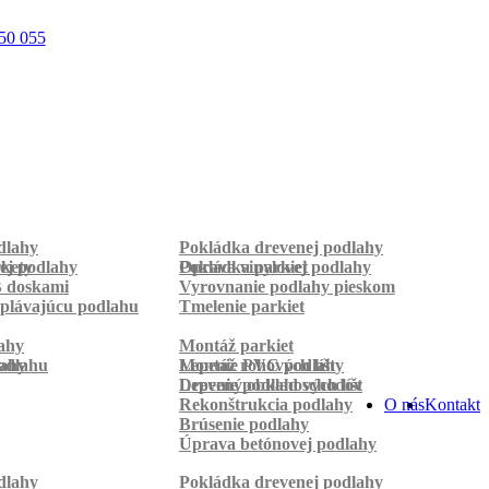
50 055
dlahy
Pokládka drevenej podlahy
rkety
ej podlahy
Pokládka parkiet
Oprava vinylovej podlahy
B doskami
Vyrovnanie podlahy pieskom
plávajúcu podlahu
Tmelenie parkiet
ahy
Montáž parkiet
odlahu
lahy
Montáž rohových líšt
Lepenie PVC podlahy
Lepenie podlahových líšt
Drevený obklad schodov
Rekonštrukcia podlahy
O nás
Kontakt
Brúsenie podlahy
Úprava betónovej podlahy
dlahy
Pokládka drevenej podlahy