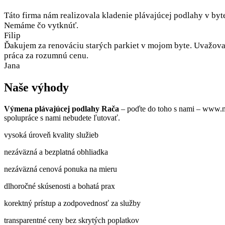
Táto firma nám realizovala kladenie plávajúcej podlahy v byt
Nemáme čo vytknúť.
Filip
Ďakujem za renováciu starých parkiet v mojom byte. Uvažoval
práca za rozumnú cenu.
Jana
Naše výhody
Výmena plávajúcej podlahy Rača
– poďte do toho s nami – www.ma
spolupráce s nami nebudete ľutovať.
vysoká úroveň kvality služieb
nezáväzná a bezplatná obhliadka
nezáväzná cenová ponuka na mieru
dlhoročné skúsenosti a bohatá prax
korektný prístup a zodpovednosť za služby
transparentné ceny bez skrytých poplatkov