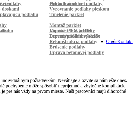
rkety
ej podlahy
Pokládka parkiet
Oprava vinylovej podlahy
B doskami
Vyrovnanie podlahy pieskom
plávajúcu podlahu
Tmelenie parkiet
ahy
Montáž parkiet
odlahu
lahy
Montáž rohových líšt
Lepenie PVC podlahy
Lepenie podlahových líšt
Drevený obklad schodov
Rekonštrukcia podlahy
O nás
Kontakt
Brúsenie podlahy
Úprava betónovej podlahy
 individuálnym požiadavkám. Neváhajte a ozvite sa nám ešte dnes.
 malé pochybenie môže spôsobiť nepríjemné a zbytočné komplikácie.
 je pre nás vždy na prvom mieste. Naši pracovníci majú dlhoročné