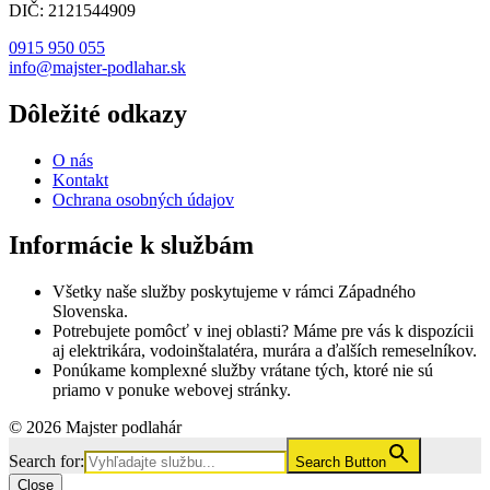
DIČ: 2121544909
0915 950 055
info@majster-podlahar.sk
Dôležité odkazy
O nás
Kontakt
Ochrana osobných údajov
Informácie k službám
Všetky naše služby poskytujeme v rámci Západného
Slovenska.
Potrebujete pomôcť v inej oblasti? Máme pre vás k dispozícii
aj elektrikára, vodoinštalatéra, murára a ďalších remeselníkov.
Ponúkame komplexné služby vrátane tých, ktoré nie sú
priamo v ponuke webovej stránky.
© 2026 Majster podlahár
Search for:
Search Button
Close