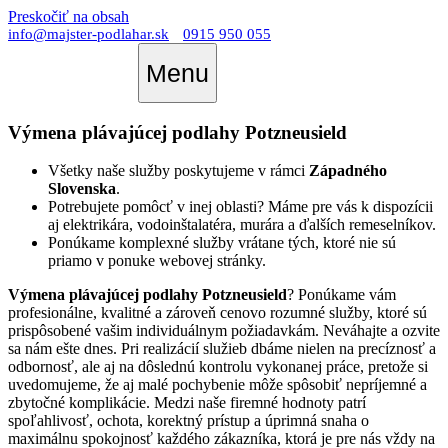
Preskočiť na obsah
info@majster-podlahar.sk
0915 950 055
Menu
Výmena plávajúcej podlahy Potzneusield
Všetky naše služby poskytujeme v rámci
Západného
Slovenska
.
Potrebujete pomôcť v inej oblasti? Máme pre vás k dispozícii
aj elektrikára, vodoinštalatéra, murára a ďalších remeselníkov.
Ponúkame komplexné služby vrátane tých, ktoré nie sú
priamo v ponuke webovej stránky.
Výmena plávajúcej podlahy Potzneusield
? Ponúkame vám
profesionálne, kvalitné a zároveň cenovo rozumné služby, ktoré sú
prispôsobené vašim individuálnym požiadavkám. Neváhajte a ozvite
sa nám ešte dnes. Pri realizácií služieb dbáme nielen na precíznosť a
odbornosť, ale aj na dôslednú kontrolu vykonanej práce, pretože si
uvedomujeme, že aj malé pochybenie môže spôsobiť nepríjemné a
zbytočné komplikácie. Medzi naše firemné hodnoty patrí
spoľahlivosť, ochota, korektný prístup a úprimná snaha o
maximálnu spokojnosť každého zákazníka, ktorá je pre nás vždy na