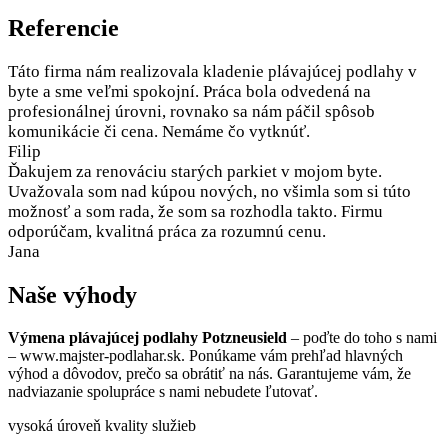
Referencie
Táto firma nám realizovala kladenie plávajúcej podlahy v
byte a sme veľmi spokojní. Práca bola odvedená na
profesionálnej úrovni, rovnako sa nám páčil spôsob
komunikácie či cena. Nemáme čo vytknúť.
Filip
Ďakujem za renováciu starých parkiet v mojom byte.
Uvažovala som nad kúpou nových, no všimla som si túto
možnosť a som rada, že som sa rozhodla takto. Firmu
odporúčam, kvalitná práca za rozumnú cenu.
Jana
Naše výhody
Výmena plávajúcej podlahy Potzneusield
– poďte do toho s nami
– www.majster-podlahar.sk. Ponúkame vám prehľad hlavných
výhod a dôvodov, prečo sa obrátiť na nás. Garantujeme vám, že
nadviazanie spolupráce s nami nebudete ľutovať.
vysoká úroveň kvality služieb