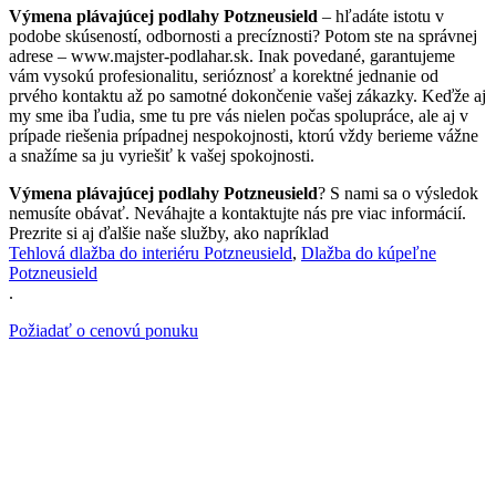
Výmena plávajúcej podlahy Potzneusield
– hľadáte istotu v
podobe skúseností, odbornosti a precíznosti? Potom ste na správnej
adrese – www.majster-podlahar.sk. Inak povedané, garantujeme
vám vysokú profesionalitu, serióznosť a korektné jednanie od
prvého kontaktu až po samotné dokončenie vašej zákazky. Keďže aj
my sme iba ľudia, sme tu pre vás nielen počas spolupráce, ale aj v
prípade riešenia prípadnej nespokojnosti, ktorú vždy berieme vážne
a snažíme sa ju vyriešiť k vašej spokojnosti.
Výmena plávajúcej podlahy Potzneusield
? S nami sa o výsledok
nemusíte obávať. Neváhajte a kontaktujte nás pre viac informácií.
Prezrite si aj ďalšie naše služby, ako napríklad
Tehlová dlažba do interiéru Potzneusield
,
Dlažba do kúpeľne
Potzneusield
.
Požiadať o cenovú ponuku