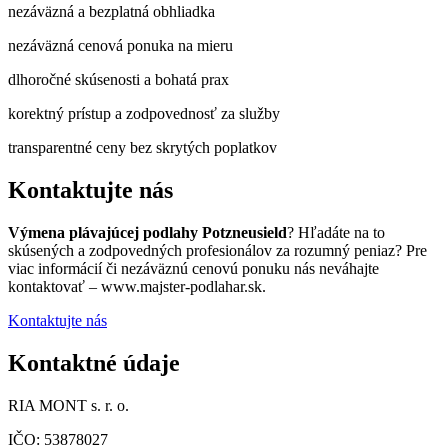
nezáväzná a bezplatná obhliadka
nezáväzná cenová ponuka na mieru
dlhoročné skúsenosti a bohatá prax
korektný prístup a zodpovednosť za služby
transparentné ceny bez skrytých poplatkov
Kontaktujte nás
Výmena plávajúcej podlahy Potzneusield
? Hľadáte na to
skúsených a zodpovedných profesionálov za rozumný peniaz? Pre
viac informácií či nezáväznú cenovú ponuku nás neváhajte
kontaktovať – www.majster-podlahar.sk.
Kontaktujte nás
Kontaktné údaje
RIA MONT s. r. o.
IČO: 53878027