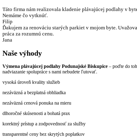
Táto firma nám realizovala kladenie plávajúcej podlahy v byt
Nemáme čo vytknúť.
Filip
Ďakujem za renováciu starých parkiet v mojom byte. Uvažoval
práca za rozumnú cenu.
Jana
Naše výhody
Výmena plávajúcej podlahy Podunajské Biskupice
– poďte do toh
nadviazanie spolupráce s nami nebudete ľutovať.
vysoká úroveň kvality služieb
nezáväzná a bezplatná obhliadka
nezáväzná cenová ponuka na mieru
dlhoročné skúsenosti a bohatá prax
korektný prístup a zodpovednosť za služby
transparentné ceny bez skrytých poplatkov