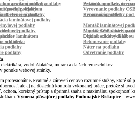
a kompozitnej podlahy
a oprava laminátovej podlahy
Pokládka podlahy na pa
Výmena a oprava dreven
betónovej podlahy
ie podlahy lepidlom
Vyrovnanie podlahy OS
ie betónovej podlahy
a drevenej podlahy
Vyrovnanie podlahy pod 
Renovácia parkiet
cia laminátovej podlahy
inylovej podlahy
Montáž laminátovej podl
palubovky
vinylovej podlahy
Montáž OSB dosiek na p
Lepenie laminátovej pod
parkiet
schodov laminátom
Lepenie soklových líšt
Obklad schodov dlažbou
a schodisko
ie podlahy
Betónovanie podlahy
cia podlahy
Náter na podlahu
ie podlahy
Odvetranie podlahy
r
ka
.
 elektrikára, vodoinštalatéra, murára a ďalších remeselníkov.
 v ponuke webovej stránky.
 profesionálne, kvalitné a zároveň cenovo rozumné služby, ktoré sú 
a odbornosť, ale aj na dôslednú kontrolu vykonanej práce, pretože si 
, ochota, korektný prístup a úprimná snaha o maximálnu spokojnosť ka
 službám.
Výmena plávajúcej podlahy Podunajské Biskupice
– www.m