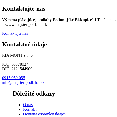
Kontaktujte nás
Výmena plávajúcej podlahy Podunajské Biskupice
? Hľadáte na t
– www.majster-podlahar.sk.
Kontaktujte nás
Kontaktné údaje
RIA MONT s. r. o.
IČO: 53878027
DIČ: 2121544909
0915 950 055
info@majster-podlahar.sk
Dôležité odkazy
O nás
Kontakt
Ochrana osobných údajov