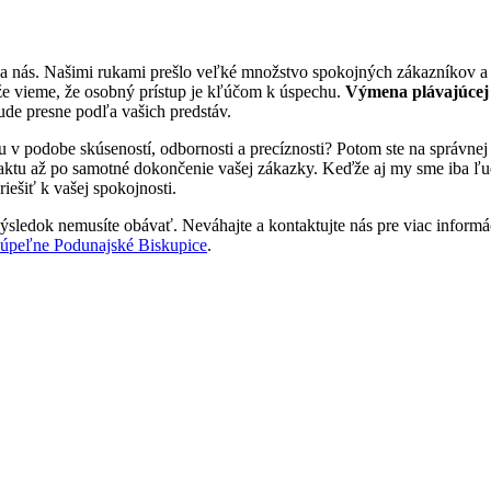
na nás. Našimi rukami prešlo veľké množstvo spokojných zákazníkov a 
že vieme, že osobný prístup je kľúčom k úspechu.
Výmena plávajúcej
bude presne podľa vašich predstáv.
tu v podobe skúseností, odbornosti a precíznosti? Potom ste na správn
aktu až po samotné dokončenie vašej zákazky. Keďže aj my sme iba ľudia
iešiť k vašej spokojnosti.
ýsledok nemusíte obávať. Neváhajte a kontaktujte nás pre viac informácií
kúpeľne Podunajské Biskupice
.