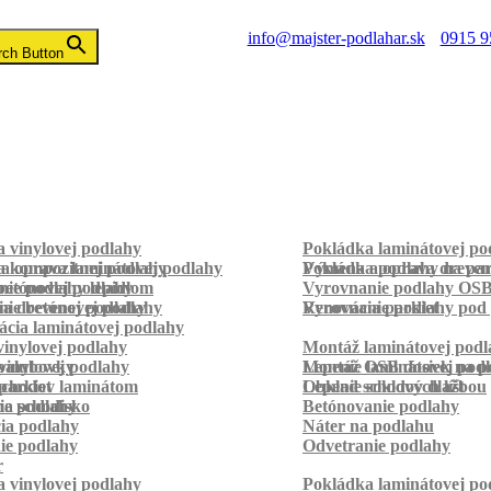
info@majster-podlahar.sk
0915 9
rch Button
 vinylovej podlahy
Pokládka laminátovej po
a kompozitnej podlahy
a oprava laminátovej podlahy
Pokládka podlahy na pa
Výmena a oprava dreven
betónovej podlahy
ie podlahy lepidlom
Vyrovnanie podlahy OS
ie betónovej podlahy
a drevenej podlahy
Vyrovnanie podlahy pod 
Renovácia parkiet
cia laminátovej podlahy
inylovej podlahy
Montáž laminátovej podl
palubovky
vinylovej podlahy
Montáž OSB dosiek na p
Lepenie laminátovej pod
parkiet
schodov laminátom
Lepenie soklových líšt
Obklad schodov dlažbou
a schodisko
ie podlahy
Betónovanie podlahy
cia podlahy
Náter na podlahu
ie podlahy
Odvetranie podlahy
r
 vinylovej podlahy
Pokládka laminátovej po