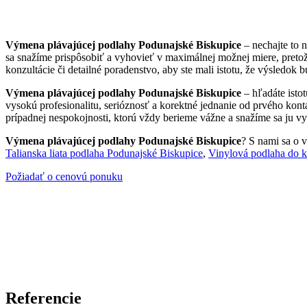
Výmena plávajúcej podlahy Podunajské Biskupice
– nechajte to 
sa snažíme prispôsobiť a vyhovieť v maximálnej možnej miere, preto
konzultácie či detailné poradenstvo, aby ste mali istotu, že výsledok 
Výmena plávajúcej podlahy Podunajské Biskupice
– hľadáte isto
vysokú profesionalitu, serióznosť a korektné jednanie od prvého kont
prípadnej nespokojnosti, ktorú vždy berieme vážne a snažíme sa ju vyr
Výmena plávajúcej podlahy Podunajské Biskupice
? S nami sa o v
Talianska liata podlaha Podunajské Biskupice
,
Vinylová podlaha do 
Požiadať o cenovú ponuku
Referencie