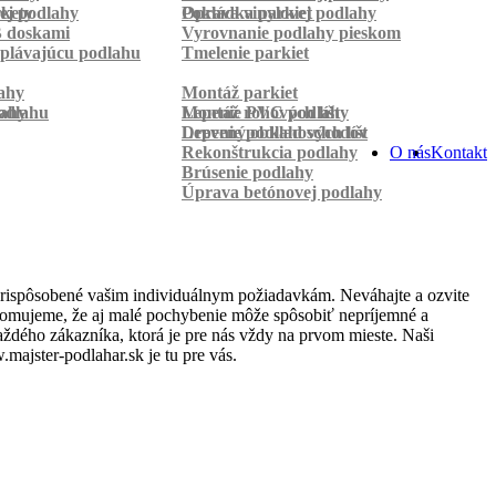
rkety
ej podlahy
Pokládka parkiet
Oprava vinylovej podlahy
B doskami
Vyrovnanie podlahy pieskom
plávajúcu podlahu
Tmelenie parkiet
ahy
Montáž parkiet
odlahu
lahy
Montáž rohových líšt
Lepenie PVC podlahy
Lepenie podlahových líšt
Drevený obklad schodov
Rekonštrukcia podlahy
O nás
Kontakt
Brúsenie podlahy
Úprava betónovej podlahy
prispôsobené vašim individuálnym požiadavkám. Neváhajte a ozvite
uvedomujeme, že aj malé pochybenie môže spôsobiť nepríjemné a
ždého zákazníka, ktorá je pre nás vždy na prvom mieste. Naši
ajster-podlahar.sk je tu pre vás.