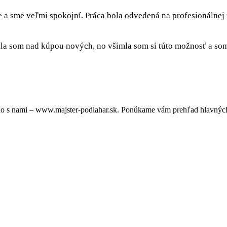
e a sme veľmi spokojní. Práca bola odvedená na profesionálnej
a som nad kúpou nových, no všimla som si túto možnosť a som 
o s nami – www.majster-podlahar.sk. Ponúkame vám prehľad hlavných 