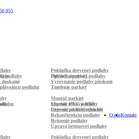
50 055
dlahy
Pokládka drevenej podlahy
rkety
ej podlahy
Pokládka parkiet
Oprava vinylovej podlahy
B doskami
Vyrovnanie podlahy pieskom
plávajúcu podlahu
Tmelenie parkiet
ahy
Montáž parkiet
odlahu
lahy
Montáž rohových líšt
Lepenie PVC podlahy
Lepenie podlahových líšt
Drevený obklad schodov
Rekonštrukcia podlahy
O nás
Kontakt
Brúsenie podlahy
Úprava betónovej podlahy
dlahy
Pokládka drevenej podlahy