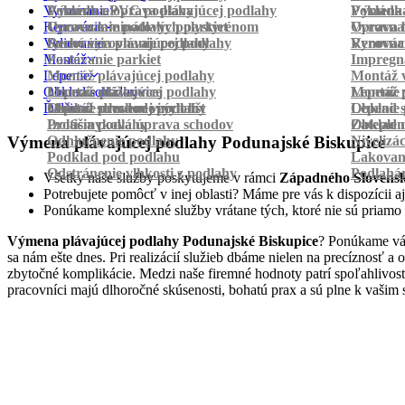
Vyrovnanie
Pokládka PVC podlahy
Výmena a oprava plávajúcej podlahy
Pokládk
Výmena 
Renovácia
Oprava laminátových parkiet
Vyrovnanie podlahy polystyrénom
Oprava 
Vyrovnan
Vylievanie
Suché vyrovnanie podlahy
Renovácia plávajúcej podlahy
Vyrovnan
Renováci
Montáž
Pastovanie parkiet
Impregná
Lepenie
Montáž plávajúcej podlahy
Montáž v
Obklad schodov
Montáž dlážkovice
Lepenie plávajúcej podlahy
Montáž 
Lepenie 
Ďalšie
Montáž prechodových líšt
Lepenie drevenej podlahy
Obklad schodov vinylom
Lepenie 
Obklad 
Protišmyková úprava schodov
Izolácia podlahy
Obklad n
Zateplen
Odhlučnenie podlahy
Nivelizá
Výmena plávajúcej podlahy Podunajské Biskupice
Podklad pod podlahu
Lakovan
Odstránenie vlhkosti z podlahy
Podlahá
Všetky naše služby poskytujeme v rámci
Západného Slovens
Potrebujete pomôcť v inej oblasti? Máme pre vás k dispozícii aj
Ponúkame komplexné služby vrátane tých, ktoré nie sú priamo
Výmena plávajúcej podlahy Podunajské Biskupice
? Ponúkame vám
sa nám ešte dnes. Pri realizácií služieb dbáme nielen na precíznosť 
zbytočné komplikácie. Medzi naše firemné hodnoty patrí spoľahlivosť
pracovníci majú dlhoročné skúsenosti, bohatú prax a sú plne k vašim