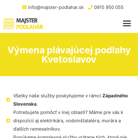
info@majster-podlahar.sk
0915 950 055
Výmena plávajúcej podlahy
Kvetoslavov
Všetky naše služby poskytujeme v rámci
Západného
Slovenska
.
Potrebujete pomôcť v inej oblasti? Máme pre vás k
dispozícii aj elektrikára, vodoinštalatéra, murára a
ďalších remeselníkov.
Ponúkame komplexné služby vrátane tých, ktoré nie