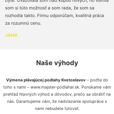
byte. Uvažovala som nad kúpou nových, no všimla
som si túto možnosť a som rada, že som sa
rozhodla takto. Firmu odporúčam, kvalitná práca
za rozumnú cenu.
JANA
Naše výhody
Výmena plávajúcej podlahy Kvetoslavov
– poďte do
toho s nami – www.majster-podlahar.sk. Ponúkame vám
prehľad hlavných výhod a dôvodov, prečo sa obrátiť na
nás. Garantujeme vám, že nadviazanie spolupráce s
nami nebudete ľutovať.