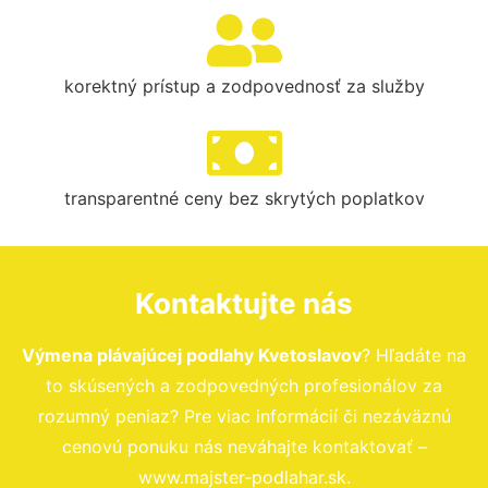
korektný prístup a zodpovednosť za služby
transparentné ceny bez skrytých poplatkov
Kontaktujte nás
Výmena plávajúcej podlahy Kvetoslavov
? Hľadáte na
to skúsených a zodpovedných profesionálov za
rozumný peniaz? Pre viac informácií či nezáväznú
cenovú ponuku nás neváhajte kontaktovať –
www.majster-podlahar.sk.