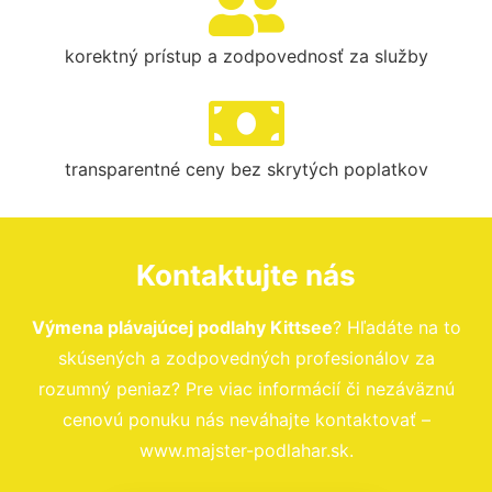
korektný prístup a zodpovednosť za služby
transparentné ceny bez skrytých poplatkov
Kontaktujte nás
Výmena plávajúcej podlahy Kittsee
? Hľadáte na to
skúsených a zodpovedných profesionálov za
rozumný peniaz? Pre viac informácií či nezáväznú
cenovú ponuku nás neváhajte kontaktovať –
www.majster-podlahar.sk.