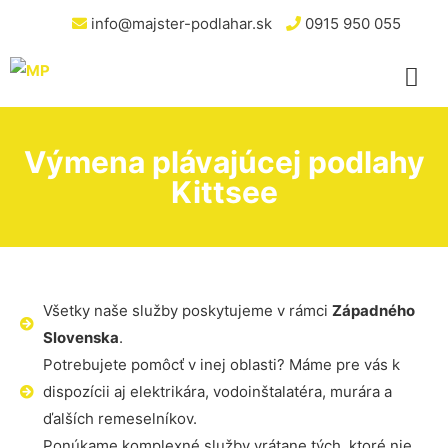
info@majster-podlahar.sk
0915 950 055
Výmena plávajúcej podlahy
Kittsee
Všetky naše služby poskytujeme v rámci
Západného
Slovenska
.
Potrebujete pomôcť v inej oblasti? Máme pre vás k
dispozícii aj elektrikára, vodoinštalatéra, murára a
ďalších remeselníkov.
Ponúkame komplexné služby vrátane tých, ktoré nie