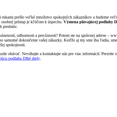
mi rukami prešlo veľké množstvo spokojných zákazníkov a budeme veľmi
e osobný prístup je kľúčom k úspechu.
Výmena plávajúcej podlahy D
h predstáv.
kúseností, odbornosti a precíznosti? Potom ste na správnej adrese – 
 po samotné dokončenie vašej zákazky. Keďže aj my sme iba ľudia, sme tu
šej spokojnosti.
íte obávať. Neváhajte a kontaktujte nás pre viac informácií. Prezrite si
júcu podlahu Dlhé diely
.