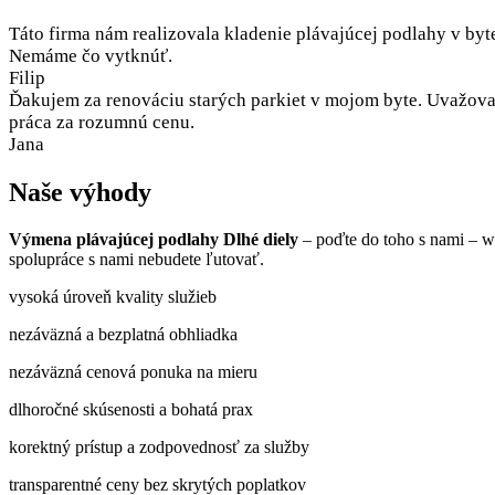
Táto firma nám realizovala kladenie plávajúcej podlahy v byt
Nemáme čo vytknúť.
Filip
Ďakujem za renováciu starých parkiet v mojom byte. Uvažoval
práca za rozumnú cenu.
Jana
Naše výhody
Výmena plávajúcej podlahy Dlhé diely
– poďte do toho s nami – w
spolupráce s nami nebudete ľutovať.
vysoká úroveň kvality služieb
nezáväzná a bezplatná obhliadka
nezáväzná cenová ponuka na mieru
dlhoročné skúsenosti a bohatá prax
korektný prístup a zodpovednosť za služby
transparentné ceny bez skrytých poplatkov