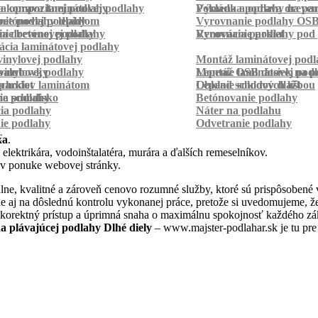
a kompozitnej podlahy
a oprava laminátovej podlahy
Pokládka podlahy na pa
Výmena a oprava dreven
betónovej podlahy
ie podlahy lepidlom
Vyrovnanie podlahy OS
ie betónovej podlahy
a drevenej podlahy
Vyrovnanie podlahy pod 
Renovácia parkiet
cia laminátovej podlahy
inylovej podlahy
Montáž laminátovej podl
palubovky
vinylovej podlahy
Montáž OSB dosiek na p
Lepenie laminátovej pod
parkiet
schodov laminátom
Lepenie soklových líšt
Obklad schodov dlažbou
a schodisko
ie podlahy
Betónovanie podlahy
cia podlahy
Náter na podlahu
ie podlahy
Odvetranie podlahy
r
ka
.
 elektrikára, vodoinštalatéra, murára a ďalších remeselníkov.
 v ponuke webovej stránky.
ne, kvalitné a zároveň cenovo rozumné služby, ktoré sú prispôsobené 
 ale aj na dôslednú kontrolu vykonanej práce, pretože si uvedomujeme,
 korektný prístup a úprimná snaha o maximálnu spokojnosť každého zák
 plávajúcej podlahy Dlhé diely
– www.majster-podlahar.sk je tu pre