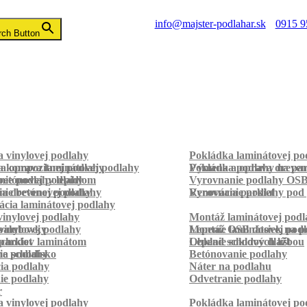
info@majster-podlahar.sk
0915 9
rch Button
 vinylovej podlahy
Pokládka laminátovej po
a kompozitnej podlahy
a oprava laminátovej podlahy
Pokládka podlahy na pa
Výmena a oprava dreven
betónovej podlahy
ie podlahy lepidlom
Vyrovnanie podlahy OS
ie betónovej podlahy
a drevenej podlahy
Vyrovnanie podlahy pod 
Renovácia parkiet
cia laminátovej podlahy
inylovej podlahy
Montáž laminátovej podl
palubovky
vinylovej podlahy
Montáž OSB dosiek na p
Lepenie laminátovej pod
parkiet
schodov laminátom
Lepenie soklových líšt
Obklad schodov dlažbou
a schodisko
ie podlahy
Betónovanie podlahy
cia podlahy
Náter na podlahu
ie podlahy
Odvetranie podlahy
r
 vinylovej podlahy
Pokládka laminátovej po