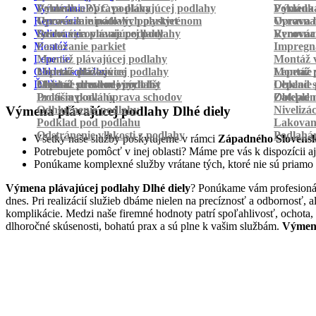
Vyrovnanie
Pokládka PVC podlahy
Výmena a oprava plávajúcej podlahy
Pokládk
Výmena 
Renovácia
Oprava laminátových parkiet
Vyrovnanie podlahy polystyrénom
Oprava 
Vyrovnan
Vylievanie
Suché vyrovnanie podlahy
Renovácia plávajúcej podlahy
Vyrovnan
Renováci
Montáž
Pastovanie parkiet
Impregná
Lepenie
Montáž plávajúcej podlahy
Montáž v
Obklad schodov
Montáž dlážkovice
Lepenie plávajúcej podlahy
Montáž 
Lepenie 
Ďalšie
Montáž prechodových líšt
Lepenie drevenej podlahy
Obklad schodov vinylom
Lepenie 
Obklad 
Protišmyková úprava schodov
Izolácia podlahy
Obklad n
Zateplen
Odhlučnenie podlahy
Nivelizá
Výmena plávajúcej podlahy Dlhé diely
Podklad pod podlahu
Lakovan
Odstránenie vlhkosti z podlahy
Podlahá
Všetky naše služby poskytujeme v rámci
Západného Slovens
Potrebujete pomôcť v inej oblasti? Máme pre vás k dispozícii aj
Ponúkame komplexné služby vrátane tých, ktoré nie sú priamo
Výmena plávajúcej podlahy Dlhé diely
? Ponúkame vám profesionál
dnes. Pri realizácií služieb dbáme nielen na precíznosť a odbornosť,
komplikácie. Medzi naše firemné hodnoty patrí spoľahlivosť, ochota,
dlhoročné skúsenosti, bohatú prax a sú plne k vašim službám.
Výmena