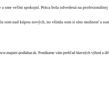
e a sme veľmi spokojní. Práca bola odvedená na profesionálnej
a som nad kúpou nových, no všimla som si túto možnosť a som 
ww.majster-podlahar.sk. Ponúkame vám prehľad hlavných výhod a dôvo