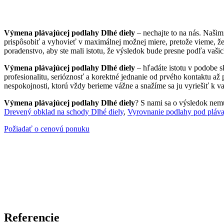
Výmena plávajúcej podlahy Dlhé diely
– nechajte to na nás. Naši
prispôsobiť a vyhovieť v maximálnej možnej miere, pretože vieme, ž
poradenstvo, aby ste mali istotu, že výsledok bude presne podľa vašic
Výmena plávajúcej podlahy Dlhé diely
– hľadáte istotu v podobe s
profesionalitu, serióznosť a korektné jednanie od prvého kontaktu až
nespokojnosti, ktorú vždy berieme vážne a snažíme sa ju vyriešiť k va
Výmena plávajúcej podlahy Dlhé diely
? S nami sa o výsledok nemus
Drevený obklad na schody Dlhé diely
,
Vyrovnanie podlahy pod pláva
Požiadať o cenovú ponuku
Referencie