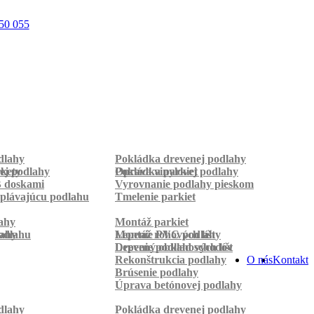
50 055
dlahy
Pokládka drevenej podlahy
rkety
ej podlahy
Pokládka parkiet
Oprava vinylovej podlahy
B doskami
Vyrovnanie podlahy pieskom
plávajúcu podlahu
Tmelenie parkiet
ahy
Montáž parkiet
odlahu
lahy
Montáž rohových líšt
Lepenie PVC podlahy
Lepenie podlahových líšt
Drevený obklad schodov
Rekonštrukcia podlahy
O nás
Kontakt
Brúsenie podlahy
Úprava betónovej podlahy
dlahy
Pokládka drevenej podlahy