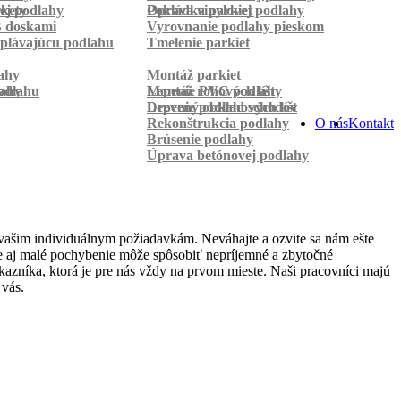
rkety
ej podlahy
Pokládka parkiet
Oprava vinylovej podlahy
B doskami
Vyrovnanie podlahy pieskom
plávajúcu podlahu
Tmelenie parkiet
ahy
Montáž parkiet
odlahu
lahy
Montáž rohových líšt
Lepenie PVC podlahy
Lepenie podlahových líšt
Drevený obklad schodov
Rekonštrukcia podlahy
O nás
Kontakt
Brúsenie podlahy
Úprava betónovej podlahy
vašim individuálnym požiadavkám. Neváhajte a ozvite sa nám ešte
 že aj malé pochybenie môže spôsobiť nepríjemné a zbytočné
azníka, ktorá je pre nás vždy na prvom mieste. Naši pracovníci majú
 vás.