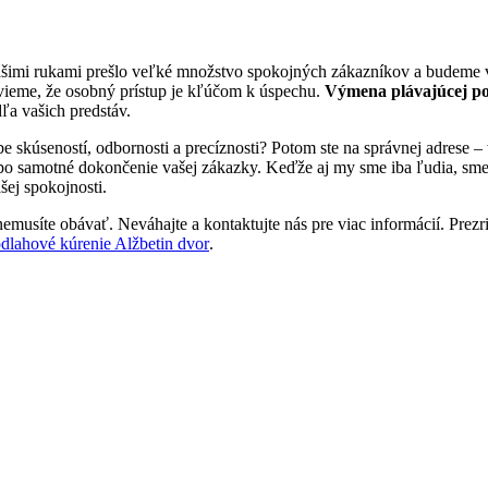
ašimi rukami prešlo veľké množstvo spokojných zákazníkov a budeme ve
vieme, že osobný prístup je kľúčom k úspechu.
Výmena plávajúcej po
dľa vašich predstáv.
be skúseností, odbornosti a precíznosti? Potom ste na správnej adres
 po samotné dokončenie vašej zákazky. Keďže aj my sme iba ľudia, sme tu
šej spokojnosti.
emusíte obávať. Neváhajte a kontaktujte nás pre viac informácií. Prezrit
dlahové kúrenie Alžbetin dvor
.