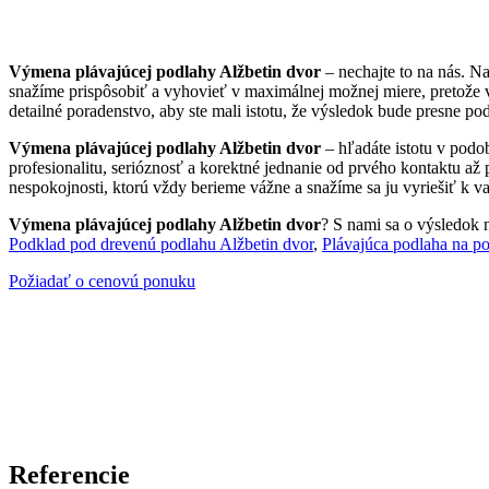
Výmena plávajúcej podlahy Alžbetin dvor
– nechajte to na nás. N
snažíme prispôsobiť a vyhovieť v maximálnej možnej miere, pretože 
detailné poradenstvo, aby ste mali istotu, že výsledok bude presne po
Výmena plávajúcej podlahy Alžbetin dvor
– hľadáte istotu v podo
profesionalitu, serióznosť a korektné jednanie od prvého kontaktu až
nespokojnosti, ktorú vždy berieme vážne a snažíme sa ju vyriešiť k va
Výmena plávajúcej podlahy Alžbetin dvor
? S nami sa o výsledok n
Podklad pod drevenú podlahu Alžbetin dvor
,
Plávajúca podlaha na po
Požiadať o cenovú ponuku
Referencie