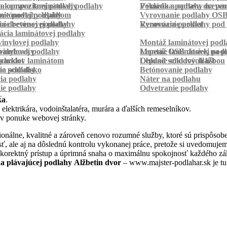
a kompozitnej podlahy
a oprava laminátovej podlahy
Pokládka podlahy na pa
Výmena a oprava dreven
betónovej podlahy
ie podlahy lepidlom
Vyrovnanie podlahy OS
ie betónovej podlahy
a drevenej podlahy
Vyrovnanie podlahy pod 
Renovácia parkiet
cia laminátovej podlahy
inylovej podlahy
Montáž laminátovej podl
palubovky
vinylovej podlahy
Montáž OSB dosiek na p
Lepenie laminátovej pod
parkiet
schodov laminátom
Lepenie soklových líšt
Obklad schodov dlažbou
a schodisko
ie podlahy
Betónovanie podlahy
cia podlahy
Náter na podlahu
ie podlahy
Odvetranie podlahy
r
ka
.
 elektrikára, vodoinštalatéra, murára a ďalších remeselníkov.
 v ponuke webovej stránky.
nálne, kvalitné a zároveň cenovo rozumné služby, ktoré sú prispôsob
nosť, ale aj na dôslednú kontrolu vykonanej práce, pretože si uvedomu
 korektný prístup a úprimná snaha o maximálnu spokojnosť každého zák
 plávajúcej podlahy Alžbetin dvor
– www.majster-podlahar.sk je tu 