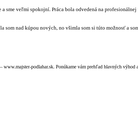
e a sme veľmi spokojní. Práca bola odvedená na profesionálnej
a som nad kúpou nových, no všimla som si túto možnosť a som 
 – www.majster-podlahar.sk. Ponúkame vám prehľad hlavných výhod a 