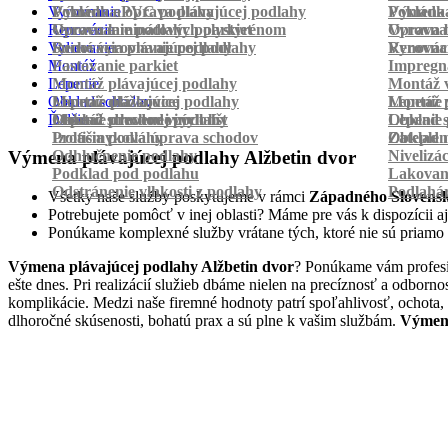
Vyrovnanie
Pokládka PVC podlahy
Výmena a oprava plávajúcej podlahy
Pokládk
Výmena 
Renovácia
Oprava laminátových parkiet
Vyrovnanie podlahy polystyrénom
Oprava 
Vyrovnan
Vylievanie
Suché vyrovnanie podlahy
Renovácia plávajúcej podlahy
Vyrovnan
Renováci
Montáž
Pastovanie parkiet
Impregná
Lepenie
Montáž plávajúcej podlahy
Montáž v
Obklad schodov
Montáž dlážkovice
Lepenie plávajúcej podlahy
Montáž 
Lepenie 
Ďalšie
Montáž prechodových líšt
Lepenie drevenej podlahy
Obklad schodov vinylom
Lepenie 
Obklad 
Protišmyková úprava schodov
Izolácia podlahy
Obklad n
Zateplen
Odhlučnenie podlahy
Nivelizá
Výmena plávajúcej podlahy Alžbetin dvor
Podklad pod podlahu
Lakovan
Odstránenie vlhkosti z podlahy
Podlahá
Všetky naše služby poskytujeme v rámci
Západného Slovens
Potrebujete pomôcť v inej oblasti? Máme pre vás k dispozícii aj
Ponúkame komplexné služby vrátane tých, ktoré nie sú priamo
Výmena plávajúcej podlahy Alžbetin dvor
? Ponúkame vám profesio
ešte dnes. Pri realizácií služieb dbáme nielen na precíznosť a odbor
komplikácie. Medzi naše firemné hodnoty patrí spoľahlivosť, ochota,
dlhoročné skúsenosti, bohatú prax a sú plne k vašim službám.
Výmena