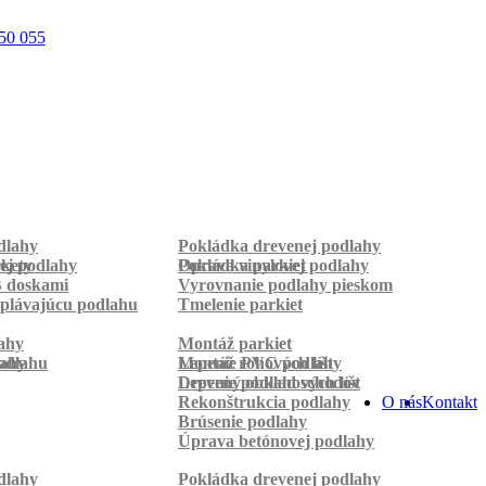
50 055
dlahy
Pokládka drevenej podlahy
rkety
ej podlahy
Pokládka parkiet
Oprava vinylovej podlahy
B doskami
Vyrovnanie podlahy pieskom
plávajúcu podlahu
Tmelenie parkiet
ahy
Montáž parkiet
odlahu
lahy
Montáž rohových líšt
Lepenie PVC podlahy
Lepenie podlahových líšt
Drevený obklad schodov
Rekonštrukcia podlahy
O nás
Kontakt
Brúsenie podlahy
Úprava betónovej podlahy
dlahy
Pokládka drevenej podlahy