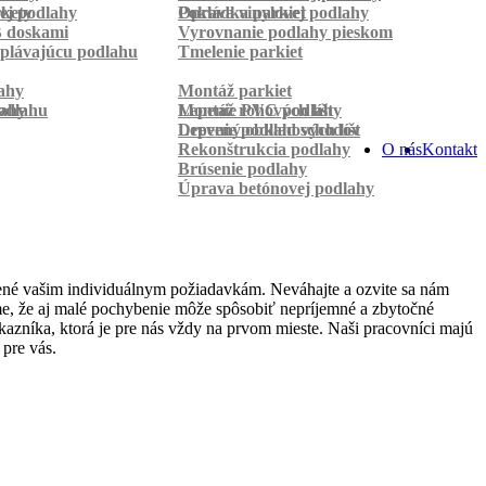
rkety
ej podlahy
Pokládka parkiet
Oprava vinylovej podlahy
B doskami
Vyrovnanie podlahy pieskom
plávajúcu podlahu
Tmelenie parkiet
ahy
Montáž parkiet
odlahu
lahy
Montáž rohových líšt
Lepenie PVC podlahy
Lepenie podlahových líšt
Drevený obklad schodov
Rekonštrukcia podlahy
O nás
Kontakt
Brúsenie podlahy
Úprava betónovej podlahy
ené vašim individuálnym požiadavkám. Neváhajte a ozvite sa nám
jeme, že aj malé pochybenie môže spôsobiť nepríjemné a zbytočné
azníka, ktorá je pre nás vždy na prvom mieste. Naši pracovníci majú
pre vás.