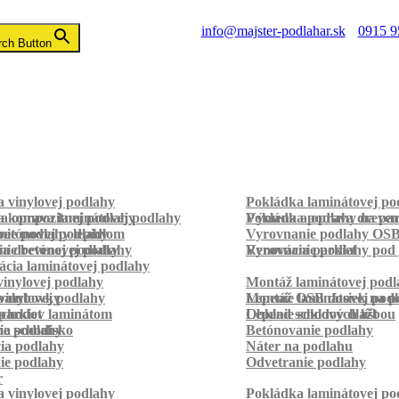
info@majster-podlahar.sk
0915 9
rch Button
 vinylovej podlahy
Pokládka laminátovej po
a kompozitnej podlahy
a oprava laminátovej podlahy
Pokládka podlahy na pa
Výmena a oprava dreven
betónovej podlahy
ie podlahy lepidlom
Vyrovnanie podlahy OS
ie betónovej podlahy
a drevenej podlahy
Vyrovnanie podlahy pod 
Renovácia parkiet
cia laminátovej podlahy
inylovej podlahy
Montáž laminátovej podl
palubovky
vinylovej podlahy
Montáž OSB dosiek na p
Lepenie laminátovej pod
parkiet
schodov laminátom
Lepenie soklových líšt
Obklad schodov dlažbou
a schodisko
ie podlahy
Betónovanie podlahy
cia podlahy
Náter na podlahu
ie podlahy
Odvetranie podlahy
r
 vinylovej podlahy
Pokládka laminátovej po