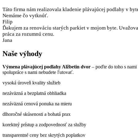
Táto firma nám realizovala kladenie plávajúcej podlahy v byt
Nemáme čo vytknúť.
Filip
Ďakujem za renováciu starých parkiet v mojom byte. Uvažoval
práca za rozumnú cenu.
Jana
Naše výhody
Výmena plávajúcej podlahy Alžbetin dvor
– poďte do toho s nami
spolupráce s nami nebudete ľutovať.
vysoká úroveň kvality služieb
nezáväzná a bezplatná obhliadka
nezáväzná cenová ponuka na mieru
dlhoročné skúsenosti a bohatá prax
korektný prístup a zodpovednosť za služby
transparentné ceny bez skrytých poplatkov