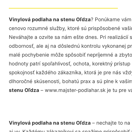
Vinylová podlaha na stenu Oľdza
? Ponúkame vám p
cenovo rozumné služby, ktoré sú prispôsobené vaš
Neváhajte a ozvite sa nám ešte dnes. Pri realizácií
odbornosť, ale aj na dôslednú kontrolu vykonanej p
malé pochybenie môže spôsobiť nepríjemné a zbyto
hodnoty patrí spoľahlivosť, ochota, korektný príst
spokojnosť každého zákazníka, ktorá je pre nás vžd
dlhoročné skúsenosti, bohatú prax a sú plne k vaš
stenu Oľdza
– www.majster-podlahar.sk je tu pre v
Vinylová podlaha na stenu Oľdza
– nechajte to na
aj vy. Každému zákazníkovi sa snažíme prispôsobiť 