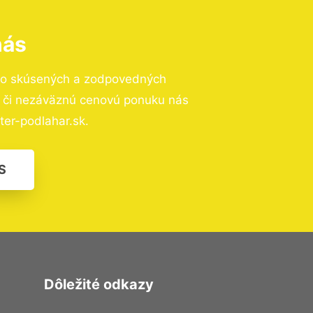
nás
to skúsených a zodpovedných
ií či nezáväznú cenovú ponuku nás
er-podlahar.sk.
S
Dôležité odkazy