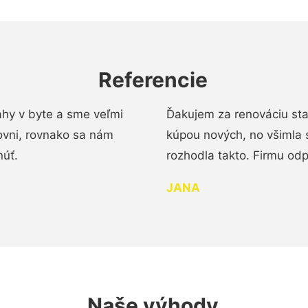
Referencie
ahy v byte a sme veľmi
Ďakujem za renováciu st
ovni, rovnako sa nám
kúpou nových, no všimla 
núť.
rozhodla takto. Firmu od
JANA
Naše výhody