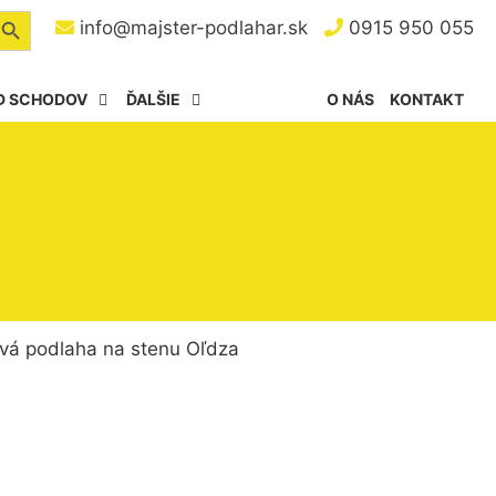
arch Button
info@majster-podlahar.sk
0915 950 055
D SCHODOV
ĎALŠIE
O NÁS
KONTAKT