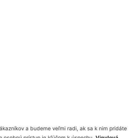
ákazníkov a budeme veľmi radi, ak sa k nim pridáte
že osobný prístup je kľúčom k úspechu.
Vinylová