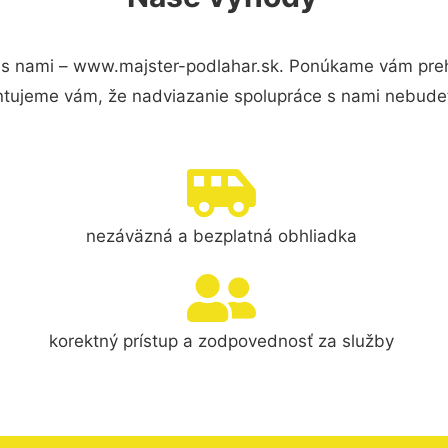
s nami – www.majster-podlahar.sk. Ponúkame vám prehľ
ntujeme vám, že nadviazanie spolupráce s nami nebudet
nezáväzná a bezplatná obhliadka
korektný prístup a zodpovednosť za služby