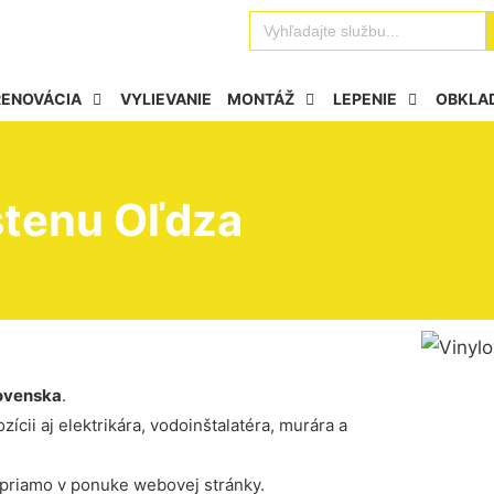
Se
Search
for:
RENOVÁCIA
VYLIEVANIE
MONTÁŽ
LEPENIE
OBKLA
stenu Oľdza
ovenska
.
ícii aj elektrikára, vodoinštalatéra, murára a
 priamo v ponuke webovej stránky.