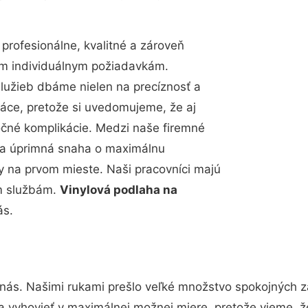
rofesionálne, kvalitné a zároveň
im individuálnym požiadavkám.
 služieb dbáme nielen na precíznosť a
ráce, pretože si uvedomujeme, že aj
čné komplikácie. Medzi naše firemné
up a úprimná snaha o maximálnu
y na prvom mieste. Naši pracovníci majú
im službám.
Vinylová podlaha na
ás.
 nás. Našimi rukami prešlo veľké množstvo spokojných z
a vyhovieť v maximálnej možnej miere, pretože vieme, 