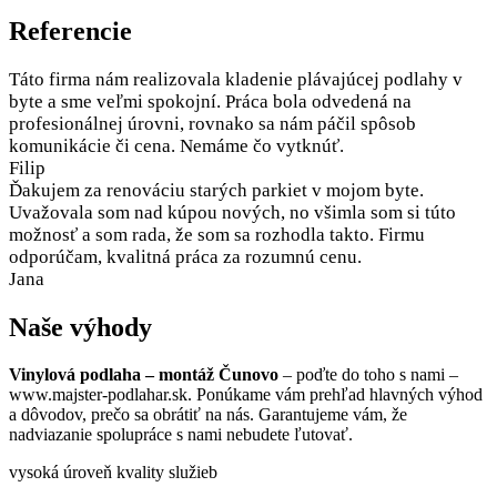
Referencie
Táto firma nám realizovala kladenie plávajúcej podlahy v
byte a sme veľmi spokojní. Práca bola odvedená na
profesionálnej úrovni, rovnako sa nám páčil spôsob
komunikácie či cena. Nemáme čo vytknúť.
Filip
Ďakujem za renováciu starých parkiet v mojom byte.
Uvažovala som nad kúpou nových, no všimla som si túto
možnosť a som rada, že som sa rozhodla takto. Firmu
odporúčam, kvalitná práca za rozumnú cenu.
Jana
Naše výhody
Vinylová podlaha – montáž Čunovo
– poďte do toho s nami –
www.majster-podlahar.sk. Ponúkame vám prehľad hlavných výhod
a dôvodov, prečo sa obrátiť na nás. Garantujeme vám, že
nadviazanie spolupráce s nami nebudete ľutovať.
vysoká úroveň kvality služieb