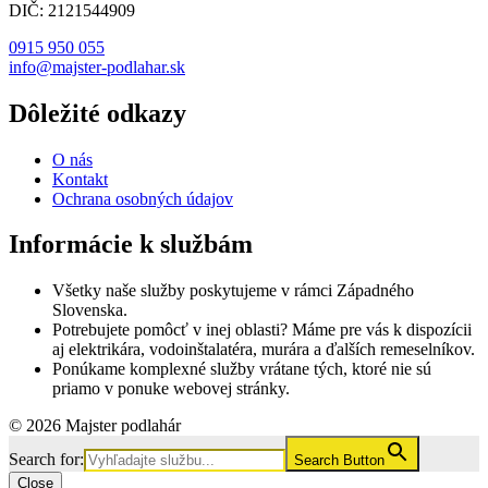
DIČ: 2121544909
0915 950 055
info@majster-podlahar.sk
Dôležité odkazy
O nás
Kontakt
Ochrana osobných údajov
Informácie k službám
Všetky naše služby poskytujeme v rámci Západného
Slovenska.
Potrebujete pomôcť v inej oblasti? Máme pre vás k dispozícii
aj elektrikára, vodoinštalatéra, murára a ďalších remeselníkov.
Ponúkame komplexné služby vrátane tých, ktoré nie sú
priamo v ponuke webovej stránky.
© 2026 Majster podlahár
Search for:
Search Button
Close