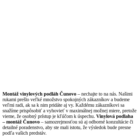
Montáž vinylových podláh Čunovo
– nechajte to na nás. Našimi
rukami prešlo veľké množstvo spokojných zákazníkov a budeme
veľmi radi, ak sa k nim pridáte aj vy. Každému zákazníkovi sa
snažíme prispôsobiť a vyhovieť v maximálnej možnej miere, pretože
vieme, že osobný prístup je kľúčom k úspechu.
Vinylová podlaha
– montáž Čunovo
– samozrejmosťou sú aj odborné konzultácie či
detailné poradenstvo, aby ste mali istotu, že výsledok bude presne
podľa vašich predstáv.