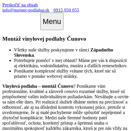
Preskočiť na obsah
info@majster-podlahar.sk
0915 950 055
Menu
Montáž vinylovej podlahy Čunovo
Všetky naše služby poskytujeme v rámci
Západného
Slovenska
.
Potrebujete pomôcť v inej oblasti? Máme pre vás k dispozícii
aj elektrikára, vodoinštalatéra, murára a ďalších remeselníkov.
Ponúkame komplexné služby vrátane tých, ktoré nie sú
priamo v ponuke webovej stránky.
Vinylová podlaha – montáž Čunovo
? Ponúkame vám
profesionálne, kvalitné a zároveň cenovo rozumné služby, ktoré sú
prispôsobené vašim individuálnym požiadavkám. Neváhajte a ozvite
sa nám ešte dnes. Pri realizácií služieb dbáme nielen na precíznosť a
odbornosť, ale aj na dôslednú kontrolu vykonanej práce, pretože si
uvedomujeme, že aj malé pochybenie môže spôsobiť nepríjemné a
zbytočné komplikácie. Medzi naše firemné hodnoty patrí
spoľahlivosť, ochota, korektný prístup a úprimná snaha o
maximálnu spokojnosť každého zákazníka, ktorá je pre nás vždy na