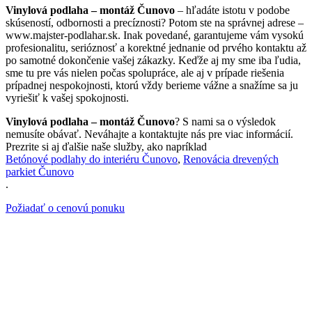
Vinylová podlaha – montáž Čunovo
– hľadáte istotu v podobe
skúseností, odbornosti a precíznosti? Potom ste na správnej adrese –
www.majster-podlahar.sk. Inak povedané, garantujeme vám vysokú
profesionalitu, serióznosť a korektné jednanie od prvého kontaktu až
po samotné dokončenie vašej zákazky. Keďže aj my sme iba ľudia,
sme tu pre vás nielen počas spolupráce, ale aj v prípade riešenia
prípadnej nespokojnosti, ktorú vždy berieme vážne a snažíme sa ju
vyriešiť k vašej spokojnosti.
Vinylová podlaha – montáž Čunovo
? S nami sa o výsledok
nemusíte obávať. Neváhajte a kontaktujte nás pre viac informácií.
Prezrite si aj ďalšie naše služby, ako napríklad
Betónové podlahy do interiéru Čunovo
,
Renovácia drevených
parkiet Čunovo
.
Požiadať o cenovú ponuku