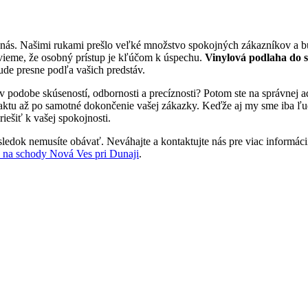
 nás. Našimi rukami prešlo veľké množstvo spokojných zákazníkov a b
vieme, že osobný prístup je kľúčom k úspechu.
Vinylová podlaha do 
bude presne podľa vašich predstáv.
 v podobe skúseností, odbornosti a precíznosti? Potom ste na správnej
aktu až po samotné dokončenie vašej zákazky. Keďže aj my sme iba ľudia
iešiť k vašej spokojnosti.
ledok nemusíte obávať. Neváhajte a kontaktujte nás pre viac informácií.
 na schody Nová Ves pri Dunaji
.