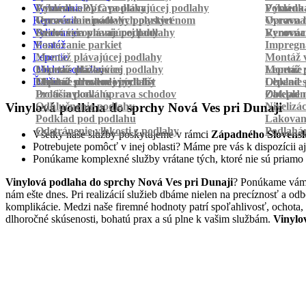
Vyrovnanie
Pokládka PVC podlahy
Výmena a oprava plávajúcej podlahy
Pokládk
Výmena 
Renovácia
Oprava laminátových parkiet
Vyrovnanie podlahy polystyrénom
Oprava 
Vyrovnan
Vylievanie
Suché vyrovnanie podlahy
Renovácia plávajúcej podlahy
Vyrovnan
Renováci
Montáž
Pastovanie parkiet
Impregná
Lepenie
Montáž plávajúcej podlahy
Montáž v
Obklad schodov
Montáž dlážkovice
Lepenie plávajúcej podlahy
Montáž 
Lepenie 
Ďalšie
Montáž prechodových líšt
Lepenie drevenej podlahy
Obklad schodov vinylom
Lepenie 
Obklad 
Protišmyková úprava schodov
Izolácia podlahy
Obklad n
Zateplen
Odhlučnenie podlahy
Nivelizá
Vinylová podlaha do sprchy Nová Ves pri Dunaji
Podklad pod podlahu
Lakovan
Odstránenie vlhkosti z podlahy
Podlahá
Všetky naše služby poskytujeme v rámci
Západného Slovens
Potrebujete pomôcť v inej oblasti? Máme pre vás k dispozícii aj
Ponúkame komplexné služby vrátane tých, ktoré nie sú priamo
Vinylová podlaha do sprchy Nová Ves pri Dunaji
? Ponúkame vám p
nám ešte dnes. Pri realizácií služieb dbáme nielen na precíznosť a o
komplikácie. Medzi naše firemné hodnoty patrí spoľahlivosť, ochota,
dlhoročné skúsenosti, bohatú prax a sú plne k vašim službám.
Vinylo