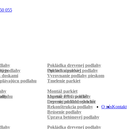
50 055
dlahy
Pokládka drevenej podlahy
rkety
ej podlahy
Pokládka parkiet
Oprava vinylovej podlahy
B doskami
Vyrovnanie podlahy pieskom
plávajúcu podlahu
Tmelenie parkiet
ahy
Montáž parkiet
odlahu
lahy
Montáž rohových líšt
Lepenie PVC podlahy
Lepenie podlahových líšt
Drevený obklad schodov
Rekonštrukcia podlahy
O nás
Kontakt
Brúsenie podlahy
Úprava betónovej podlahy
dlahy
Pokládka drevenej podlahy