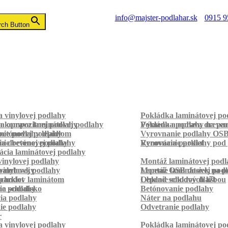
info@majster-podlahar.sk
0915 9
rch Button
 vinylovej podlahy
Pokládka laminátovej po
a kompozitnej podlahy
a oprava laminátovej podlahy
Pokládka podlahy na pa
Výmena a oprava dreven
betónovej podlahy
ie podlahy lepidlom
Vyrovnanie podlahy OS
ie betónovej podlahy
a drevenej podlahy
Vyrovnanie podlahy pod 
Renovácia parkiet
cia laminátovej podlahy
inylovej podlahy
Montáž laminátovej podl
palubovky
vinylovej podlahy
Montáž OSB dosiek na p
Lepenie laminátovej pod
parkiet
schodov laminátom
Lepenie soklových líšt
Obklad schodov dlažbou
a schodisko
ie podlahy
Betónovanie podlahy
cia podlahy
Náter na podlahu
ie podlahy
Odvetranie podlahy
r
 vinylovej podlahy
Pokládka laminátovej po