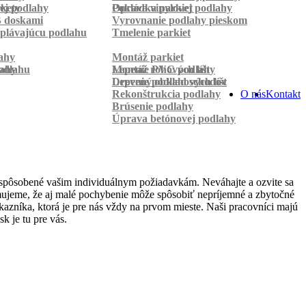
rkety
ej podlahy
Pokládka parkiet
Oprava vinylovej podlahy
B doskami
Vyrovnanie podlahy pieskom
plávajúcu podlahu
Tmelenie parkiet
ahy
Montáž parkiet
odlahu
lahy
Montáž rohových líšt
Lepenie PVC podlahy
Lepenie podlahových líšt
Drevený obklad schodov
Rekonštrukcia podlahy
O nás
Kontakt
Brúsenie podlahy
Úprava betónovej podlahy
ispôsobené vašim individuálnym požiadavkám. Neváhajte a ozvite sa
domujeme, že aj malé pochybenie môže spôsobiť nepríjemné a zbytočné
azníka, ktorá je pre nás vždy na prvom mieste. Naši pracovníci majú
k je tu pre vás.