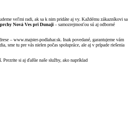
udeme veľmi radi, ak sa k nim pridáte aj vy. Každému zákazníkovi sa
sprchy Nová Ves pri Dunaji
– samozrejmosťou sú aj odborné
 adrese – www.majster-podlahar.sk. Inak povedané, garantujeme vám
, sme tu pre vás nielen počas spolupráce, ale aj v prípade riešenia
 Prezrite si aj ďalšie naše služby, ako napríklad