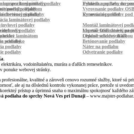
a kompozitnej podlahy
a oprava laminátovej podlahy
Pokládka podlahy na pa
Výmena a oprava dreven
betónovej podlahy
ie podlahy lepidlom
Vyrovnanie podlahy OS
ie betónovej podlahy
a drevenej podlahy
Vyrovnanie podlahy pod 
Renovácia parkiet
cia laminátovej podlahy
inylovej podlahy
Montáž laminátovej podl
palubovky
vinylovej podlahy
Montáž OSB dosiek na p
Lepenie laminátovej pod
parkiet
schodov laminátom
Lepenie soklových líšt
Obklad schodov dlažbou
a schodisko
ie podlahy
Betónovanie podlahy
cia podlahy
Náter na podlahu
ie podlahy
Odvetranie podlahy
r
ka
.
 elektrikára, vodoinštalatéra, murára a ďalších remeselníkov.
 v ponuke webovej stránky.
rofesionálne, kvalitné a zároveň cenovo rozumné služby, ktoré sú pr
dbornosť, ale aj na dôslednú kontrolu vykonanej práce, pretože si uve
 korektný prístup a úprimná snaha o maximálnu spokojnosť každého zák
vá podlaha do sprchy Nová Ves pri Dunaji
– www.majster-podlahar.s