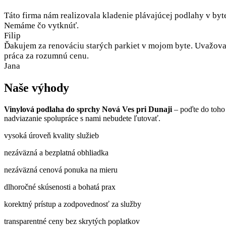
Táto firma nám realizovala kladenie plávajúcej podlahy v byt
Nemáme čo vytknúť.
Filip
Ďakujem za renováciu starých parkiet v mojom byte. Uvažoval
práca za rozumnú cenu.
Jana
Naše výhody
Vinylová podlaha do sprchy Nová Ves pri Dunaji
– poďte do toho
nadviazanie spolupráce s nami nebudete ľutovať.
vysoká úroveň kvality služieb
nezáväzná a bezplatná obhliadka
nezáväzná cenová ponuka na mieru
dlhoročné skúsenosti a bohatá prax
korektný prístup a zodpovednosť za služby
transparentné ceny bez skrytých poplatkov