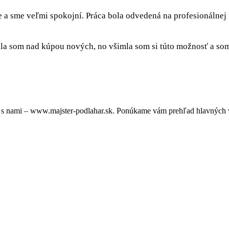
e a sme veľmi spokojní. Práca bola odvedená na profesionálnej
a som nad kúpou nových, no všimla som si túto možnosť a som 
 s nami – www.majster-podlahar.sk. Ponúkame vám prehľad hlavných v