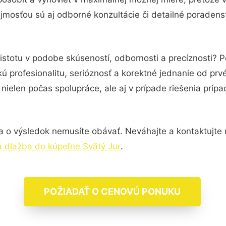
jmosťou sú aj odborné konzultácie či detailné poradenst
istotu v podobe skúseností, odbornosti a precíznosti?
ú profesionalitu, serióznosť a korektné jednanie od pr
nielen počas spolupráce, ale aj v prípade riešenia príp
a o výsledok nemusíte obávať. Neváhajte a kontaktujte ná
 dlažba do kúpeľne Svätý Jur
.
POŽIADAŤ O CENOVÚ PONUKU