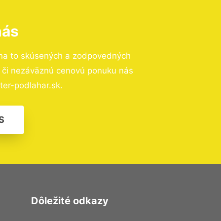
nás
na to skúsených a zodpovedných
ií či nezáväznú cenovú ponuku nás
er-podlahar.sk.
S
Dôležité odkazy