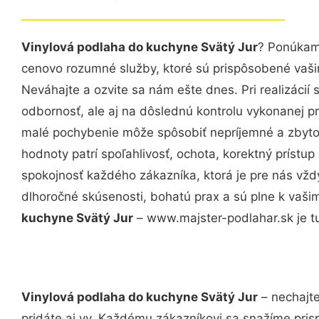
Vinylová podlaha do kuchyne Svätý Jur
? Ponúkame
cenovo rozumné služby, ktoré sú prispôsobené vaš
Neváhajte a ozvite sa nám ešte dnes. Pri realizácií
odbornosť, ale aj na dôslednú kontrolu vykonanej p
malé pochybenie môže spôsobiť nepríjemné a zbyto
hodnoty patrí spoľahlivosť, ochota, korektný príst
spokojnosť každého zákazníka, ktorá je pre nás vžd
dlhoročné skúsenosti, bohatú prax a sú plne k vaš
kuchyne Svätý Jur
– www.majster-podlahar.sk je tu
Vinylová podlaha do kuchyne Svätý Jur
– nechajte
pridáte aj vy. Každému zákazníkovi sa snažíme pris