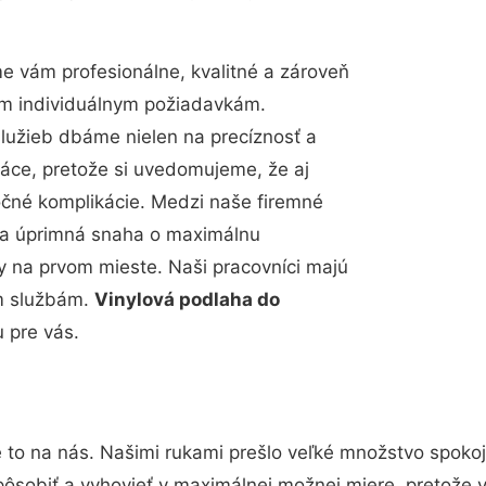
 vám profesionálne, kvalitné a zároveň
im individuálnym požiadavkám.
 služieb dbáme nielen na precíznosť a
ráce, pretože si uvedomujeme, že aj
čné komplikácie. Medzi naše firemné
up a úprimná snaha o maximálnu
y na prvom mieste. Naši pracovníci majú
im službám.
Vinylová podlaha do
 pre vás.
 to na nás. Našimi rukami prešlo veľké množstvo spoko
pôsobiť a vyhovieť v maximálnej možnej miere, pretože 