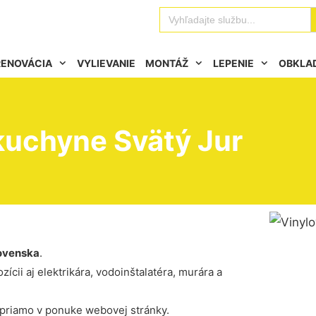
Se
Search
for:
RENOVÁCIA
VYLIEVANIE
MONTÁŽ
LEPENIE
OBKLA
kuchyne Svätý Jur
ovenska
.
ícii aj elektrikára, vodoinštalatéra, murára a
 priamo v ponuke webovej stránky.