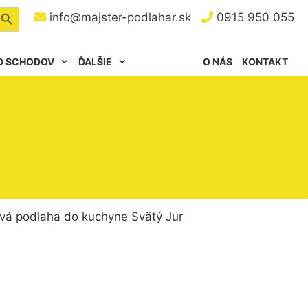
arch Button
info@majster-podlahar.sk
0915 950 055
D SCHODOV
ĎALŠIE
O NÁS
KONTAKT