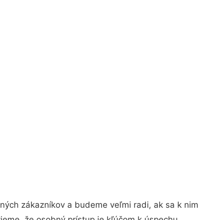
jných zákazníkov a budeme veľmi radi, ak sa k nim
vieme, že osobný prístup je kľúčom k úspechu.