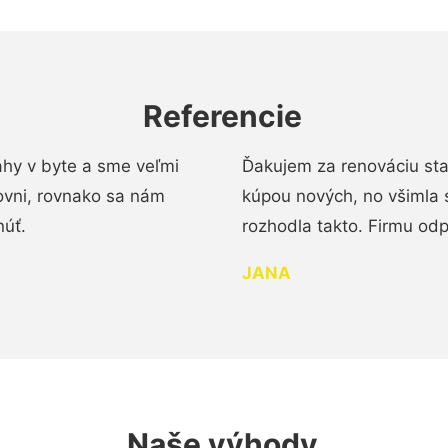
Referencie
ahy v byte a sme veľmi
Ďakujem za renováciu st
ovni, rovnako sa nám
kúpou nových, no všimla 
núť.
rozhodla takto. Firmu od
JANA
Naše výhody