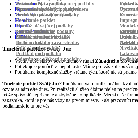
Vyrovnanie
Pokládka PVC podlahy
Výmena a oprava plávajúcej podlahy
Pokládk
Výmena 
Renovácia
Oprava laminátových parkiet
Vyrovnanie podlahy polystyrénom
Oprava 
Vyrovnan
Vylievanie
Suché vyrovnanie podlahy
Renovácia plávajúcej podlahy
Vyrovnan
Renováci
Montáž
Pastovanie parkiet
Impregná
Lepenie
Montáž plávajúcej podlahy
Montáž v
Obklad schodov
Montáž dlážkovice
Lepenie plávajúcej podlahy
Montáž 
Lepenie 
Ďalšie
Montáž prechodových líšt
Lepenie drevenej podlahy
Obklad schodov vinylom
Lepenie 
Obklad 
Protišmyková úprava schodov
Izolácia podlahy
Obklad n
Zateplen
Odhlučnenie podlahy
Nivelizá
Tmelenie parkiet Svätý Jur
Podklad pod podlahu
Lakovan
Odstránenie vlhkosti z podlahy
Podlahá
Všetky naše služby poskytujeme v rámci
Západného Slovens
Potrebujete pomôcť v inej oblasti? Máme pre vás k dispozícii aj
Ponúkame komplexné služby vrátane tých, ktoré nie sú priamo
Tmelenie parkiet Svätý Jur
? Ponúkame vám profesionálne, kvalitné
ozvite sa nám ešte dnes. Pri realizácií služieb dbáme nielen na precí
môže spôsobiť nepríjemné a zbytočné komplikácie. Medzi naše firemn
zákazníka, ktorá je pre nás vždy na prvom mieste. Naši pracovníci m
podlahar.sk je tu pre vás.