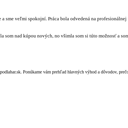
e a sme veľmi spokojní. Práca bola odvedená na profesionálnej
a som nad kúpou nových, no všimla som si túto možnosť a som 
podlahar.sk. Ponúkame vám prehľad hlavných výhod a dôvodov, prečo 