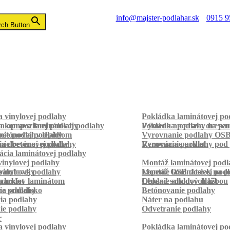
info@majster-podlahar.sk
0915 9
rch Button
 vinylovej podlahy
Pokládka laminátovej po
a kompozitnej podlahy
a oprava laminátovej podlahy
Pokládka podlahy na pa
Výmena a oprava dreven
betónovej podlahy
ie podlahy lepidlom
Vyrovnanie podlahy OS
ie betónovej podlahy
a drevenej podlahy
Vyrovnanie podlahy pod 
Renovácia parkiet
cia laminátovej podlahy
inylovej podlahy
Montáž laminátovej podl
palubovky
vinylovej podlahy
Montáž OSB dosiek na p
Lepenie laminátovej pod
parkiet
schodov laminátom
Lepenie soklových líšt
Obklad schodov dlažbou
a schodisko
ie podlahy
Betónovanie podlahy
cia podlahy
Náter na podlahu
ie podlahy
Odvetranie podlahy
r
 vinylovej podlahy
Pokládka laminátovej po