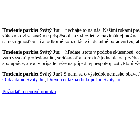
Tmelenie parkiet Svätý Jur
– nechajte to na nás. Našimi rukami pr
zákazníkovi sa snažíme prispôsobiť a vyhovieť v maximálnej možnej 
samozrejmosťou sú aj odborné konzultácie či detailné poradenstvo, ab
Tmelenie parkiet Svätý Jur
– hľadáte istotu v podobe skúseností, o
vám vysokú profesionalitu, serióznosť a korektné jednanie od prvého
spolupráce, ale aj v prípade riešenia prípadnej nespokojnosti, ktorú v
Tmelenie parkiet Svätý Jur
? S nami sa o výsledok nemusíte obávať. 
Obkladanie Svätý Jur
,
Drevená dlažba do kúpeľne Svätý Jur
.
Požiadať o cenovú ponuku