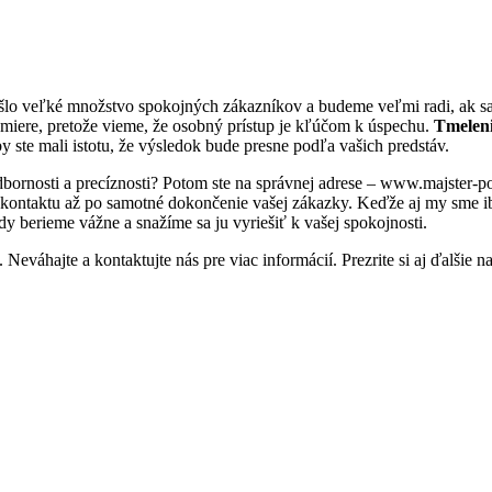
ešlo veľké množstvo spokojných zákazníkov a budeme veľmi radi, ak sa
miere, pretože vieme, že osobný prístup je kľúčom k úspechu.
Tmeleni
y ste mali istotu, že výsledok bude presne podľa vašich predstáv.
dbornosti a precíznosti? Potom ste na správnej adrese – www.majster-p
 kontaktu až po samotné dokončenie vašej zákazky. Keďže aj my sme ib
ždy berieme vážne a snažíme sa ju vyriešiť k vašej spokojnosti.
Neváhajte a kontaktujte nás pre viac informácií. Prezrite si aj ďalšie n