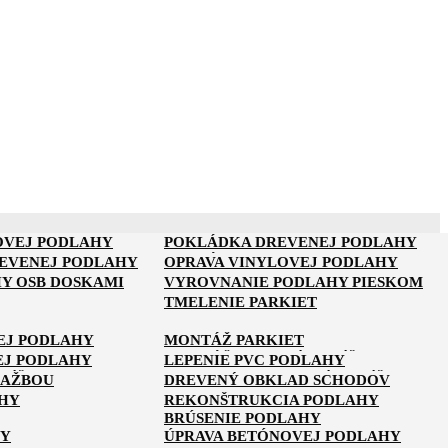
OVEJ PODLAHY
POKLÁDKA DREVENEJ PODLAHY
NA PARKETY
POKLÁDKA PARKIET
REVENEJ PODLAHY
OPRAVA VINYLOVEJ PODLAHY
Y OSB DOSKAMI
VYROVNANIE PODLAHY PIESKOM
TMELENIE PARKIET
Y POD PLÁVAJÚCU
EJ PODLAHY
MONTÁŽ PARKIET
 NA PODLAHU
MONTÁŽ ROHOVÝCH LÍŠT
EJ PODLAHY
LEPENIE PVC PODLAHY
LÍŠT
LEPENIE PODLAHOVÝCH LÍŠT
LAŽBOU
DREVENÝ OBKLAD SCHODOV
HY
REKONŠTRUKCIA PODLAHY
O NÁS
KONTAKT
BRÚSENIE PODLAHY
HY
ÚPRAVA BETÓNOVEJ PODLAHY