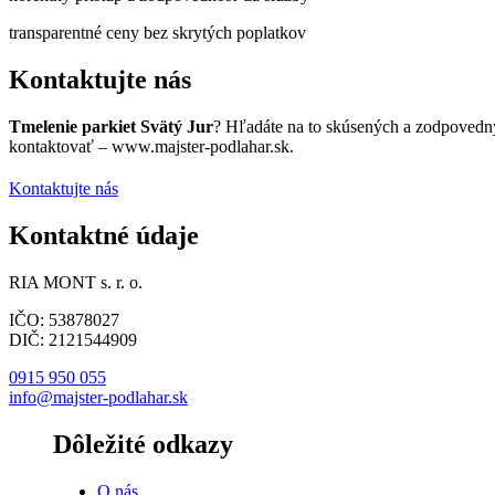
transparentné ceny bez skrytých poplatkov
Kontaktujte nás
Tmelenie parkiet Svätý Jur
? Hľadáte na to skúsených a zodpovedný
kontaktovať – www.majster-podlahar.sk.
Kontaktujte nás
Kontaktné údaje
RIA MONT s. r. o.
IČO: 53878027
DIČ: 2121544909
0915 950 055
info@majster-podlahar.sk
Dôležité odkazy
O nás