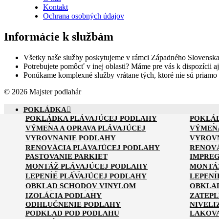
Kontakt
Ochrana osobných údajov
Informácie k službám
Všetky naše služby poskytujeme v rámci Západného Slovenska
Potrebujete pomôcť v inej oblasti? Máme pre vás k dispozícii aj
Ponúkame komplexné služby vrátane tých, ktoré nie sú priamo
© 2026 Majster podlahár
POKLÁDKA
POKLÁDKA PLÁVAJÚCEJ PODLAHY
POKLÁ
VÝMENA A OPRAVA
POKLÁDKA PVC PODLAHY
POKLÁ
VÝMENA A OPRAVA PLÁVAJÚCEJ
VÝMENA
VYROVNANIE
PODLAHY
PODLAH
VYROVNANIE PODLAHY
VYROVN
RENOVÁCIA
OPRAVA LAMINÁTOVÝCH PARKIET
OPRAVA
POLYSTYRÉNOM
VYLIEVANIE
RENOVÁCIA PLÁVAJÚCEJ PODLAHY
RENOVÁ
SUCHÉ VYROVNANIE PODLAHY
VYROV
PASTOVANIE PARKIET
IMPREG
MONTÁŽ
MONTÁŽ PLÁVAJÚCEJ PODLAHY
MONTÁ
LEPENIE
MONTÁŽ DLÁŽKOVICE
MONTÁ
LEPENIE PLÁVAJÚCEJ PODLAHY
LEPENI
OBKLAD SCHODOV
MONTÁŽ PRECHODOVÝCH LÍŠT
LEPENIE DREVENEJ PODLAHY
LEPENI
OBKLAD SCHODOV VINYLOM
OBKLA
ĎALŠIE
PROTIŠMYKOVÁ ÚPRAVA SCHODOV
OBKLAD
IZOLÁCIA PODLAHY
ZATEPL
ODHLUČNENIE PODLAHY
NIVELI
Search for:
Search Button
PODKLAD POD PODLAHU
LAKOV