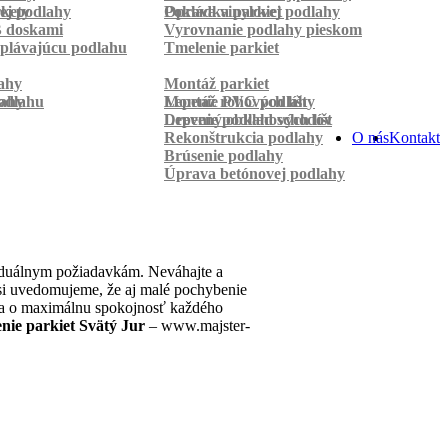
rkety
ej podlahy
Pokládka parkiet
Oprava vinylovej podlahy
B doskami
Vyrovnanie podlahy pieskom
plávajúcu podlahu
Tmelenie parkiet
ahy
Montáž parkiet
odlahu
lahy
Montáž rohových líšt
Lepenie PVC podlahy
Lepenie podlahových líšt
Drevený obklad schodov
Rekonštrukcia podlahy
O nás
Kontakt
Brúsenie podlahy
Úprava betónovej podlahy
viduálnym požiadavkám. Neváhajte a
e si uvedomujeme, že aj malé pochybenie
aha o maximálnu spokojnosť každého
nie parkiet Svätý Jur
– www.majster-