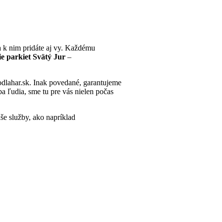
 k nim pridáte aj vy. Každému
e parkiet Svätý Jur
–
odlahar.sk. Inak povedané, garantujeme
a ľudia, sme tu pre vás nielen počas
aše služby, ako napríklad