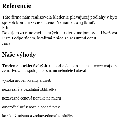
Referencie
Táto firma nám realizovala kladenie plávajúcej podlahy v byt
spôsob komunikácie či cena. Nemáme čo vytknúť.
Filip
Ďakujem za renováciu starých parkiet v mojom byte. Uvažoval
Firmu odporúčam, kvalitná práca za rozumnú cenu.
Jana
Naše výhody
Tmelenie parkiet Svätý Jur
– poďte do toho s nami – www.majster-
že nadviazanie spolupráce s nami nebudete ľutovať.
vysoká úroveň kvality služieb
nezáväzná a bezplatná obhliadka
nezáväzná cenová ponuka na mieru
dlhoročné skúsenosti a bohatá prax
korektný prístup a zodpovednosť za služby