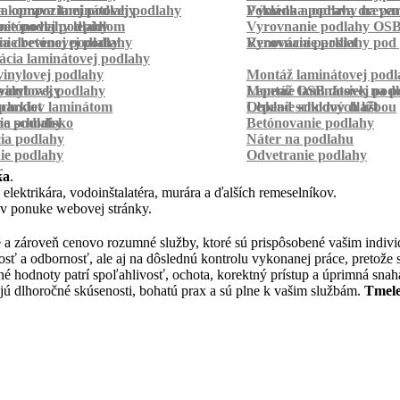
a kompozitnej podlahy
a oprava laminátovej podlahy
Pokládka podlahy na pa
Výmena a oprava dreven
betónovej podlahy
ie podlahy lepidlom
Vyrovnanie podlahy OS
ie betónovej podlahy
a drevenej podlahy
Vyrovnanie podlahy pod 
Renovácia parkiet
cia laminátovej podlahy
inylovej podlahy
Montáž laminátovej podl
palubovky
vinylovej podlahy
Montáž OSB dosiek na p
Lepenie laminátovej pod
parkiet
schodov laminátom
Lepenie soklových líšt
Obklad schodov dlažbou
a schodisko
ie podlahy
Betónovanie podlahy
cia podlahy
Náter na podlahu
ie podlahy
Odvetranie podlahy
r
ka
.
 elektrikára, vodoinštalatéra, murára a ďalších remeselníkov.
 v ponuke webovej stránky.
 a zároveň cenovo rozumné služby, ktoré sú prispôsobené vašim indi
znosť a odbornosť, ale aj na dôslednú kontrolu vykonanej práce, pretož
é hodnoty patrí spoľahlivosť, ochota, korektný prístup a úprimná sn
ajú dlhoročné skúsenosti, bohatú prax a sú plne k vašim službám.
Tmele