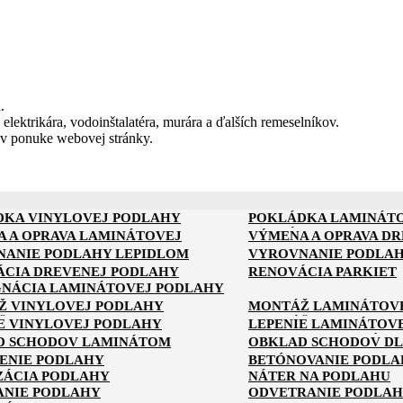
.
 elektrikára, vodoinštalatéra, murára a ďalších remeselníkov.
 v ponuke webovej stránky.
DKA VINYLOVEJ PODLAHY
POKLÁDKA LAMINÁT
DKA KOMPOZITNEJ PODLAHY
POKLÁDKA PODLAHY 
 A OPRAVA LAMINÁTOVEJ
VÝMENA A OPRAVA D
Y
ANIE PODLAHY LEPIDLOM
VYROVNANIE PODLAH
 BETÓNOVEJ PODLAHY
CIA DREVENEJ PODLAHY
RENOVÁCIA PARKIET
NANIE BETÓNOVEJ PODLAHY
VYROVNANIE PODLAH
NÁCIA LAMINÁTOVEJ PODLAHY
PODLAHU
Ž VINYLOVEJ PODLAHY
MONTÁŽ LAMINÁTOV
Ž PALUBOVKY
MONTÁŽ OSB DOSIEK
E VINYLOVEJ PODLAHY
LEPENIE LAMINÁTOV
E PARKIET
LEPENIE SOKLOVÝCH 
D SCHODOV LAMINÁTOM
OBKLAD SCHODOV D
 NA SCHODISKO
ENIE PODLAHY
BETÓNOVANIE PODLA
ZÁCIA PODLAHY
NÁTER NA PODLAHU
ANIE PODLAHY
ODVETRANIE PODLA