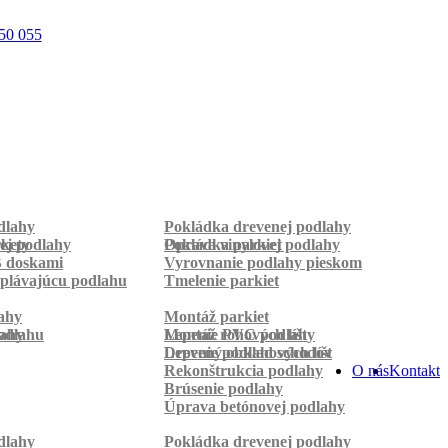
50 055
dlahy
Pokládka drevenej podlahy
rkety
ej podlahy
Pokládka parkiet
Oprava vinylovej podlahy
B doskami
Vyrovnanie podlahy pieskom
plávajúcu podlahu
Tmelenie parkiet
ahy
Montáž parkiet
odlahu
lahy
Montáž rohových líšt
Lepenie PVC podlahy
Lepenie podlahových líšt
Drevený obklad schodov
Rekonštrukcia podlahy
O nás
Kontakt
Brúsenie podlahy
Úprava betónovej podlahy
dlahy
Pokládka drevenej podlahy