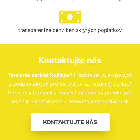
transparentné ceny bez skrytých poplatkov
Kontaktujte nás
Tmelenie parkiet Ružinov
? Hľadáte na to skúsených
a zodpovedných profesionálov za rozumný peniaz?
Pre viac informácií či nezáväznú cenovú ponuku nás
neváhajte kontaktovať – www.majster-podlahar.sk.
KONTAKTUJTE NÁS