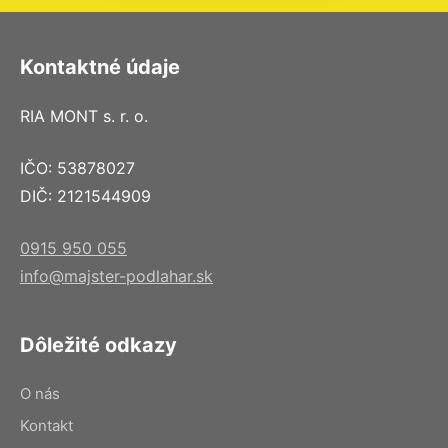
Kontaktné údaje
RIA MONT s. r. o.
IČO: 53878027
DIČ: 2121544909
0915 950 055
info@majster-podlahar.sk
Dôležité odkazy
O nás
Kontakt