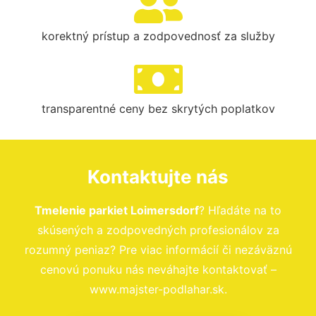
korektný prístup a zodpovednosť za služby
transparentné ceny bez skrytých poplatkov
Kontaktujte nás
Tmelenie parkiet Loimersdorf
? Hľadáte na to
skúsených a zodpovedných profesionálov za
rozumný peniaz? Pre viac informácií či nezáväznú
cenovú ponuku nás neváhajte kontaktovať –
www.majster-podlahar.sk.