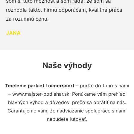
som si túto možnosť a som rada, že som sa
rozhodla takto. Firmu odporúčam, kvalitná práca
za rozumnú cenu.
JANA
Naše výhody
Tmelenie parkiet Loimersdorf
– poďte do toho s nami
– www.majster-podlahar.sk. Ponúkame vám prehľad
hlavných výhod a dôvodov, prečo sa obrátiť na nás.
Garantujeme vám, že nadviazanie spolupráce s nami
nebudete ľutovať.