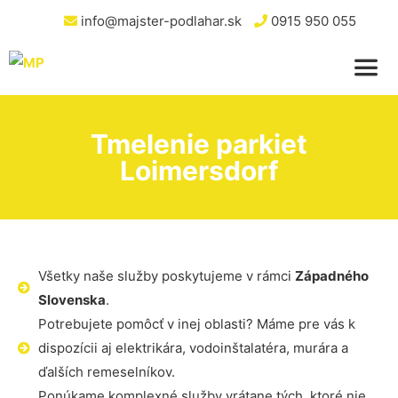
info@majster-podlahar.sk
0915 950 055
Tmelenie parkiet
Loimersdorf
Všetky naše služby poskytujeme v rámci
Západného
Slovenska
.
Potrebujete pomôcť v inej oblasti? Máme pre vás k
dispozícii aj elektrikára, vodoinštalatéra, murára a
ďalších remeselníkov.
Ponúkame komplexné služby vrátane tých, ktoré nie