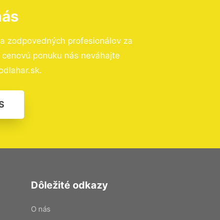
nás
 a zodpovedných profesionálov za
ú cenovú ponuku nás neváhajte
dlahar.sk.
S
Dôležité odkazy
O nás