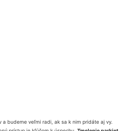
a budeme veľmi radi, ak sa k nim pridáte aj vy.
bný prístup je kľúčom k úspechu.
Tmelenie parkiet