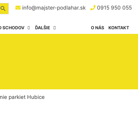
arch Button
info@majster-podlahar.sk
0915 950 055
D SCHODOV
ĎALŠIE
O NÁS
KONTAKT