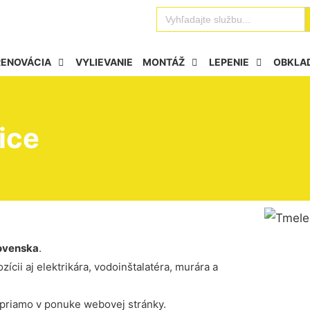
Se
Search
for:
RENOVÁCIA
VYLIEVANIE
MONTÁŽ
LEPENIE
OBKLA
ice
ovenska
.
ícii aj elektrikára, vodoinštalatéra, murára a
 priamo v ponuke webovej stránky.