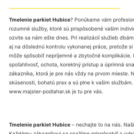
Tmelenie parkiet Hubice
? Ponúkame vám profesion
rozumné služby, ktoré sú prispôsobené vašim indi
ozvite sa nám ešte dnes. Pri realizácií služieb dbám
aj na dôslednú kontrolu vykonanej práce, pretože 
môže spôsobiť nepríjemné a zbytočné komplikácie. 
spoľahlivosť, ochota, korektný prístup a úprimná 
zákazníka, ktorá je pre nás vždy na prvom mieste. 
skúsenosti, bohatú prax a sú plne k vašim službám
www.majster-podlahar.sk je tu pre vás.
Tmelenie parkiet Hubice
– nechajte to na nás. Naš
Každému zákazníkovi sa snažíme prispôsobiť a vyho