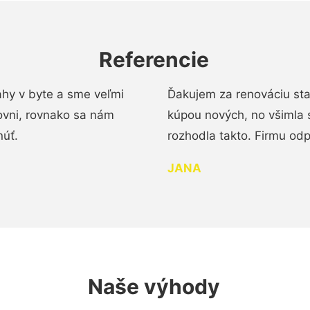
Referencie
ahy v byte a sme veľmi
Ďakujem za renováciu st
ovni, rovnako sa nám
kúpou nových, no všimla 
núť.
rozhodla takto. Firmu od
JANA
Naše výhody