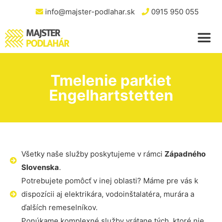
info@majster-podlahar.sk
0915 950 055
Tmelenie parkiet
Engelhartstetten
Všetky naše služby poskytujeme v rámci
Západného
Slovenska
.
Potrebujete pomôcť v inej oblasti? Máme pre vás k
dispozícii aj elektrikára, vodoinštalatéra, murára a
ďalších remeselníkov.
Ponúkame komplexné služby vrátane tých, ktoré nie