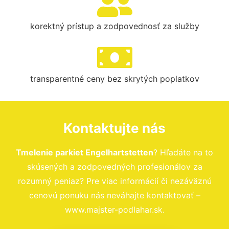
korektný prístup a zodpovednosť za služby
transparentné ceny bez skrytých poplatkov
Kontaktujte nás
Tmelenie parkiet Engelhartstetten
? Hľadáte na to
skúsených a zodpovedných profesionálov za
rozumný peniaz? Pre viac informácií či nezáväznú
cenovú ponuku nás neváhajte kontaktovať –
www.majster-podlahar.sk.