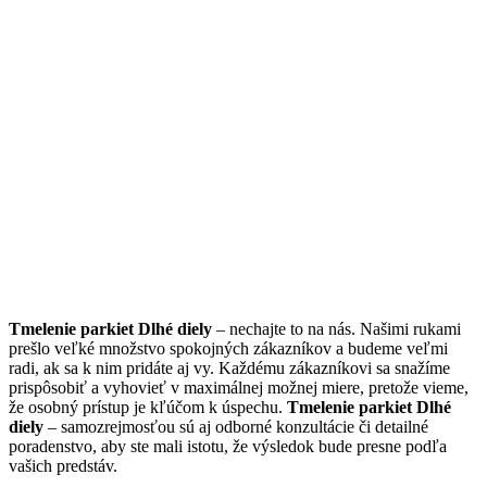
Tmelenie parkiet Dlhé diely
– nechajte to na nás. Našimi rukami
prešlo veľké množstvo spokojných zákazníkov a budeme veľmi
radi, ak sa k nim pridáte aj vy. Každému zákazníkovi sa snažíme
prispôsobiť a vyhovieť v maximálnej možnej miere, pretože vieme,
že osobný prístup je kľúčom k úspechu.
Tmelenie parkiet Dlhé
diely
– samozrejmosťou sú aj odborné konzultácie či detailné
poradenstvo, aby ste mali istotu, že výsledok bude presne podľa
vašich predstáv.