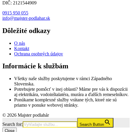
DIČ: 2121544909
0915 950 055
info@majster-podlahar.sk
Dôležité odkazy
O nás
Kontakt
Ochrana osobných údajov
Informácie k službám
Všetky naše služby poskytujeme v rámci Západného
Slovenska.
Potrebujete pomôcť v inej oblasti? Máme pre vás k dispozícii
aj elektrikára, vodoinštalatéra, murára a ďalších remeselníkov.
Ponúkame komplexné služby vrátane tých, ktoré nie sú
priamo v ponuke webovej stránky.
© 2026 Majster podlahár
Search for:
Search Button
Close