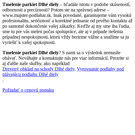
Tmelenie parkiet Dlhé diely
– hľadáte istotu v podobe skúseností,
odbornosti a precíznosti? Potom ste na správnej adrese –
www.majster-podlahar.sk. Inak povedané, garantujeme vám vysokú
profesionalitu, serióznosť a korektné jednanie od prvého kontaktu až
po samotné dokončenie vašej zákazky. Keďže aj my sme iba ľudia,
sme tu pre vás nielen počas spolupráce, ale aj v prípade riešenia
prípadnej nespokojnosti, ktorú vždy berieme vážne a snažíme sa ju
vyriešiť k vašej spokojnosti.
Tmelenie parkiet Dlhé diely
? S nami sa o výsledok nemusíte
obávať. Neváhajte a kontaktujte nás pre viac informácií. Prezrite si
aj ďalšie naše služby, ako napríklad
Drevený obklad na schody Dlhé diely
,
Vyrovnanie podlahy pod
plávajúcu podlahu Dlhé diely
.
Požiadať o cenovú ponuku