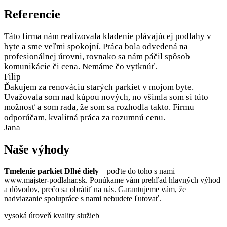
Referencie
Táto firma nám realizovala kladenie plávajúcej podlahy v
byte a sme veľmi spokojní. Práca bola odvedená na
profesionálnej úrovni, rovnako sa nám páčil spôsob
komunikácie či cena. Nemáme čo vytknúť.
Filip
Ďakujem za renováciu starých parkiet v mojom byte.
Uvažovala som nad kúpou nových, no všimla som si túto
možnosť a som rada, že som sa rozhodla takto. Firmu
odporúčam, kvalitná práca za rozumnú cenu.
Jana
Naše výhody
Tmelenie parkiet Dlhé diely
– poďte do toho s nami –
www.majster-podlahar.sk. Ponúkame vám prehľad hlavných výhod
a dôvodov, prečo sa obrátiť na nás. Garantujeme vám, že
nadviazanie spolupráce s nami nebudete ľutovať.
vysoká úroveň kvality služieb