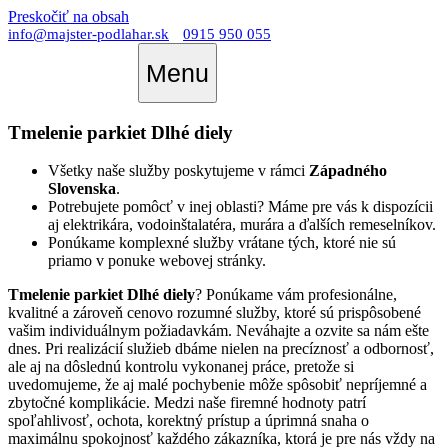
Preskočiť na obsah
info@majster-podlahar.sk
0915 950 055
Menu
Tmelenie parkiet Dlhé diely
Všetky naše služby poskytujeme v rámci
Západného
Slovenska
.
Potrebujete pomôcť v inej oblasti? Máme pre vás k dispozícii
aj elektrikára, vodoinštalatéra, murára a ďalších remeselníkov.
Ponúkame komplexné služby vrátane tých, ktoré nie sú
priamo v ponuke webovej stránky.
Tmelenie parkiet Dlhé diely
? Ponúkame vám profesionálne,
kvalitné a zároveň cenovo rozumné služby, ktoré sú prispôsobené
vašim individuálnym požiadavkám. Neváhajte a ozvite sa nám ešte
dnes. Pri realizácií služieb dbáme nielen na precíznosť a odbornosť,
ale aj na dôslednú kontrolu vykonanej práce, pretože si
uvedomujeme, že aj malé pochybenie môže spôsobiť nepríjemné a
zbytočné komplikácie. Medzi naše firemné hodnoty patrí
spoľahlivosť, ochota, korektný prístup a úprimná snaha o
maximálnu spokojnosť každého zákazníka, ktorá je pre nás vždy na