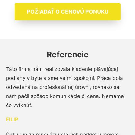
POŽIADAŤ O CENOVÚ PONUKU
Referencie
Táto firma nám realizovala kladenie plávajúcej
podlahy v byte a sme veľmi spokojní. Práca bola
odvedená na profesionálnej úrovni, rovnako sa
nám páčil spôsob komunikácie či cena. Nemáme
čo vytknúť.
FILIP
Ďakujem za renováciu starých parkiet v mojom