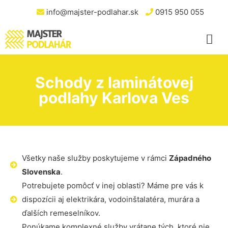
info@majster-podlahar.sk
0915 950 055
Schody z laminátovej
podlahy Karlova Ves
Všetky naše služby poskytujeme v rámci
Západného
Slovenska
.
Potrebujete pomôcť v inej oblasti? Máme pre vás k
dispozícii aj elektrikára, vodoinštalatéra, murára a
ďalších remeselníkov.
Ponúkame komplexné služby vrátane tých, ktoré nie