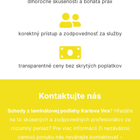
dlhoročné skúsenosti a bohatá prax
korektný prístup a zodpovednosť za služby
transparentné ceny bez skrytých poplatkov
Kontaktujte nás
Schody z laminátovej podlahy Karlova Ves
? Hľadáte
na to skúsených a zodpovedných profesionálov za
rozumný peniaz? Pre viac informácií či nezáväznú
cenovú ponuku nás neváhajte kontaktovať –