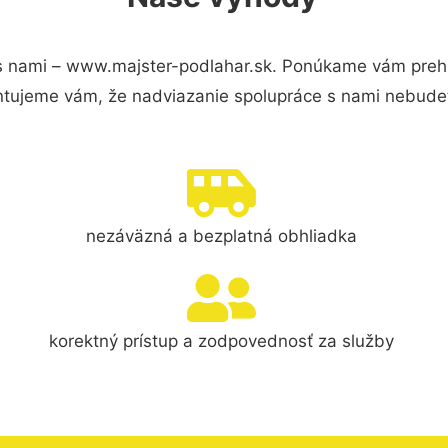
s nami – www.majster-podlahar.sk. Ponúkame vám prehľ
ntujeme vám, že nadviazanie spolupráce s nami nebudet
nezáväzná a bezplatná obhliadka
korektný prístup a zodpovednosť za služby