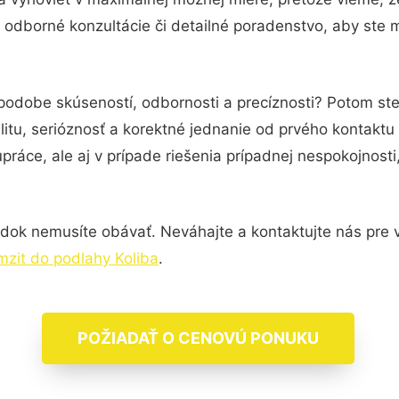
odborné konzultácie či detailné poradenstvo, aby ste m
 podobe skúseností, odbornosti a precíznosti? Potom st
itu, serióznosť a korektné jednanie od prvého kontakt
práce, ale aj v prípade riešenia prípadnej nespokojnosti
dok nemusíte obávať. Neváhajte a kontaktujte nás pre via
mzit do podlahy Koliba
.
POŽIADAŤ O CENOVÚ PONUKU