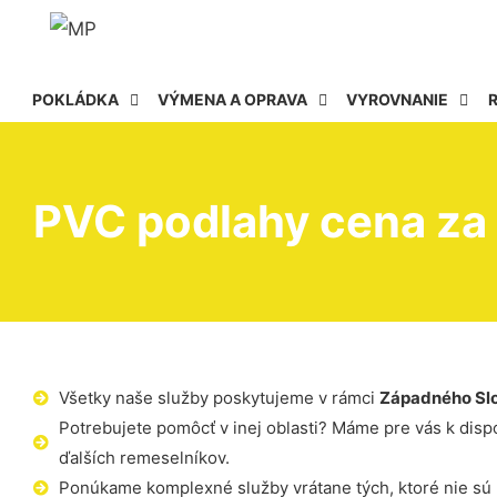
POKLÁDKA
VÝMENA A OPRAVA
VYROVNANIE
PVC podlahy cena za
Všetky naše služby poskytujeme v rámci
Západného Sl
Potrebujete pomôcť v inej oblasti? Máme pre vás k dispoz
ďalších remeselníkov.
Ponúkame komplexné služby vrátane tých, ktoré nie sú