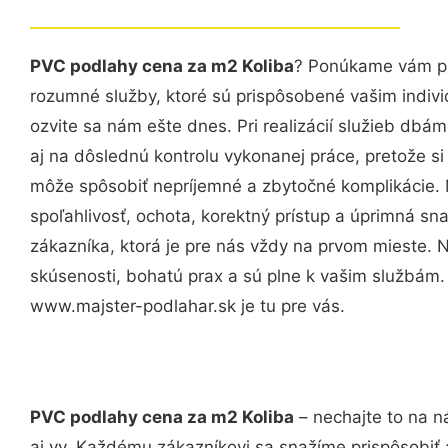
PVC podlahy cena za m2 Koliba
? Ponúkame vám pr
rozumné služby, ktoré sú prispôsobené vašim indi
ozvite sa nám ešte dnes. Pri realizácií služieb dbám
aj na dôslednú kontrolu vykonanej práce, pretože 
môže spôsobiť nepríjemné a zbytočné komplikácie. 
spoľahlivosť, ochota, korektný prístup a úprimná 
zákazníka, ktorá je pre nás vždy na prvom mieste. 
skúsenosti, bohatú prax a sú plne k vašim službám
www.majster-podlahar.sk je tu pre vás.
PVC podlahy cena za m2 Koliba
– nechajte to na n
aj vy. Každému zákazníkovi sa snažíme prispôsobiť 