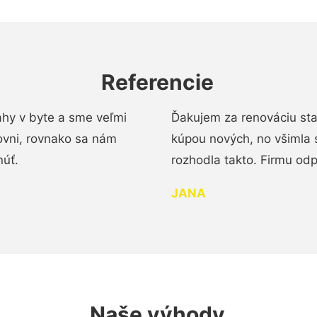
Referencie
ahy v byte a sme veľmi
Ďakujem za renováciu st
ovni, rovnako sa nám
kúpou nových, no všimla 
núť.
rozhodla takto. Firmu od
JANA
Naše výhody