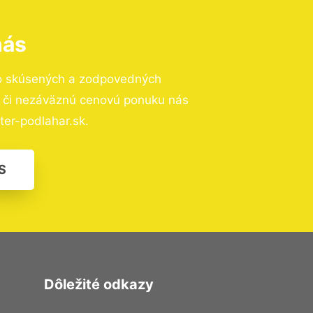
nás
to skúsených a zodpovedných
ií či nezáväznú cenovú ponuku nás
er-podlahar.sk.
S
Dôležité odkazy