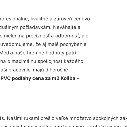
ofesionálne, kvalitné a zároveň cenovo
viduálnym požiadavkám. Neváhajte a
e nielen na precíznosť a odbornosť, ale
si uvedomujeme, že aj malé pochybenie
Medzi naše firemné hodnoty patrí
snaha o maximálnu spokojnosť každého
Naši pracovníci majú dlhoročné
.
PVC podlahy cena za m2 Koliba
–
ás. Našimi rukami prešlo veľké množstvo spokojných zák
a vyhovieť v maximálnej možnej miere, pretože vieme, 