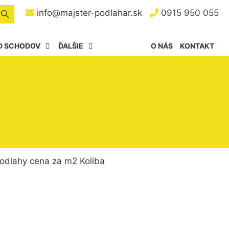
arch Button
info@majster-podlahar.sk
0915 950 055
D SCHODOV
ĎALŠIE
O NÁS
KONTAKT