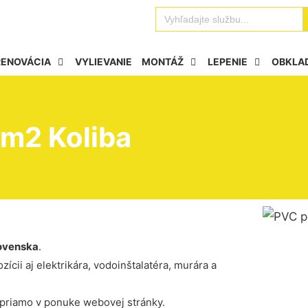
Se
Search
for:
RENOVÁCIA
VYLIEVANIE
MONTÁŽ
LEPENIE
OBKLA
 m2 Koliba
ovenska
.
ícii aj elektrikára, vodoinštalatéra, murára a
 priamo v ponuke webovej stránky.