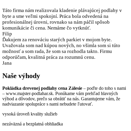
Táto firma nám realizovala kladenie plávajúcej podlahy v
byte a sme veľmi spokojní. Práca bola odvedená na
profesionálnej úrovni, rovnako sa nám páčil spôsob
komunikácie či cena. Nemáme čo vytknúť.
Filip
Ďakujem za renováciu starých parkiet v mojom byte.
Uvažovala som nad kúpou nových, no všimla som si túto
možnosť a som rada, že som sa rozhodla takto. Firmu
odporúčam, kvalitná práca za rozumnú cenu.
Jana
Naše výhody
Pokládka drevenej podlahy cena Zálesie
– poďte do toho s nami
– www.majster-podlahar.sk. Ponúkame vám prehľad hlavných
výhod a dôvodov, prečo sa obrátiť na nás. Garantujeme vám, že
nadviazanie spolupráce s nami nebudete ľutovať.
vysoká úroveň kvality služieb
nezáväzná a bezplatná obhliadka