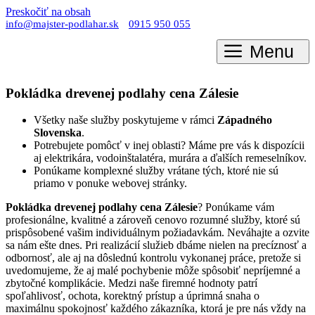
Preskočiť na obsah
info@majster-podlahar.sk
0915 950 055
Menu
Pokládka drevenej podlahy cena Zálesie
Všetky naše služby poskytujeme v rámci
Západného
Slovenska
.
Potrebujete pomôcť v inej oblasti? Máme pre vás k dispozícii
aj elektrikára, vodoinštalatéra, murára a ďalších remeselníkov.
Ponúkame komplexné služby vrátane tých, ktoré nie sú
priamo v ponuke webovej stránky.
Pokládka drevenej podlahy cena Zálesie
? Ponúkame vám
profesionálne, kvalitné a zároveň cenovo rozumné služby, ktoré sú
prispôsobené vašim individuálnym požiadavkám. Neváhajte a ozvite
sa nám ešte dnes. Pri realizácií služieb dbáme nielen na precíznosť a
odbornosť, ale aj na dôslednú kontrolu vykonanej práce, pretože si
uvedomujeme, že aj malé pochybenie môže spôsobiť nepríjemné a
zbytočné komplikácie. Medzi naše firemné hodnoty patrí
spoľahlivosť, ochota, korektný prístup a úprimná snaha o
maximálnu spokojnosť každého zákazníka, ktorá je pre nás vždy na