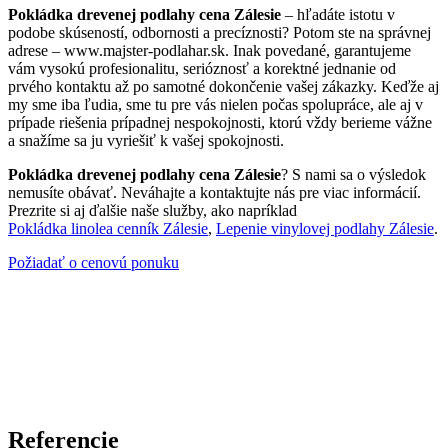
Pokládka drevenej podlahy cena Zálesie
– hľadáte istotu v
podobe skúseností, odbornosti a precíznosti? Potom ste na správnej
adrese – www.majster-podlahar.sk. Inak povedané, garantujeme
vám vysokú profesionalitu, serióznosť a korektné jednanie od
prvého kontaktu až po samotné dokončenie vašej zákazky. Keďže aj
my sme iba ľudia, sme tu pre vás nielen počas spolupráce, ale aj v
prípade riešenia prípadnej nespokojnosti, ktorú vždy berieme vážne
a snažíme sa ju vyriešiť k vašej spokojnosti.
Pokládka drevenej podlahy cena Zálesie
? S nami sa o výsledok
nemusíte obávať. Neváhajte a kontaktujte nás pre viac informácií.
Prezrite si aj ďalšie naše služby, ako napríklad
Pokládka linolea cenník Zálesie
,
Lepenie vinylovej podlahy Zálesie
.
Požiadať o cenovú ponuku
Referencie