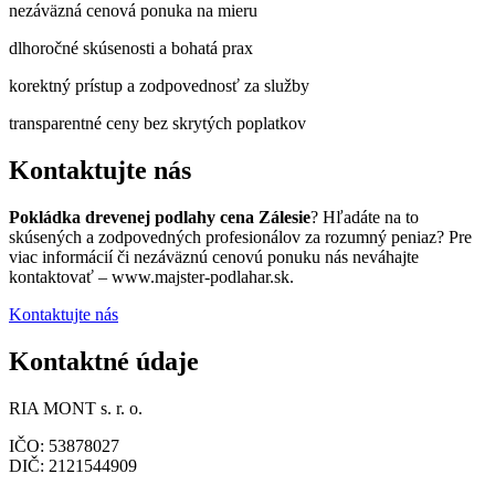
nezáväzná cenová ponuka na mieru
dlhoročné skúsenosti a bohatá prax
korektný prístup a zodpovednosť za služby
transparentné ceny bez skrytých poplatkov
Kontaktujte nás
Pokládka drevenej podlahy cena Zálesie
? Hľadáte na to
skúsených a zodpovedných profesionálov za rozumný peniaz? Pre
viac informácií či nezáväznú cenovú ponuku nás neváhajte
kontaktovať – www.majster-podlahar.sk.
Kontaktujte nás
Kontaktné údaje
RIA MONT s. r. o.
IČO: 53878027
DIČ: 2121544909