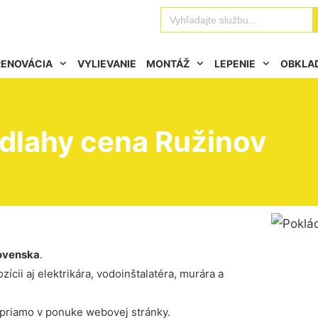
Se
Search
for:
RENOVÁCIA
VYLIEVANIE
MONTÁŽ
LEPENIE
OBKLA
dlahy cena Ružinov
ovenska
.
ícii aj elektrikára, vodoinštalatéra, murára a
 priamo v ponuke webovej stránky.