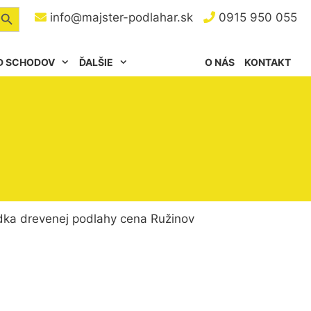
arch Button
info@majster-podlahar.sk
0915 950 055
D SCHODOV
ĎALŠIE
O NÁS
KONTAKT