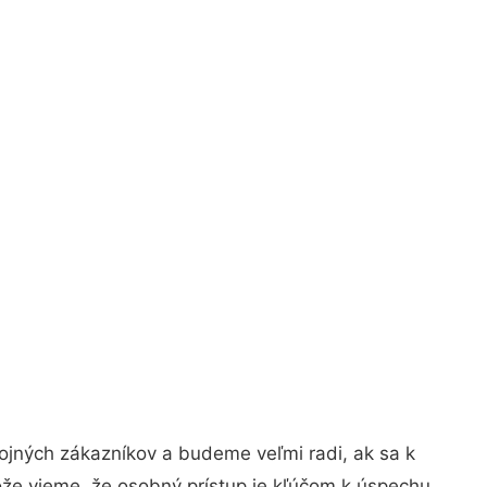
ojných zákazníkov a budeme veľmi radi, ak sa k
ože vieme, že osobný prístup je kľúčom k úspechu.