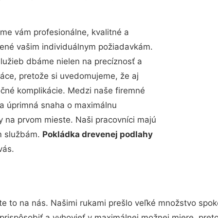
me vám profesionálne, kvalitné a
bené vašim individuálnym požiadavkám.
 služieb dbáme nielen na precíznosť a
ráce, pretože si uvedomujeme, že aj
čné komplikácie. Medzi naše firemné
up a úprimná snaha o maximálnu
y na prvom mieste. Naši pracovníci majú
im službám.
Pokládka drevenej podlahy
vás.
te to na nás. Našimi rukami prešlo veľké množstvo spok
prispôsobiť a vyhovieť v maximálnej možnej miere, pret