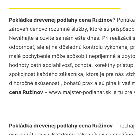
Pokládka drevenej podlahy cena Ružinov
? Ponúka
zároveň cenovo rozumné služby, ktoré sú prispôso
Neváhajte a ozvite sa nám ešte dnes. Pri realizácií
odbornosť, ale aj na dôslednú kontrolu vykonanej p
malé pochybenie môže spôsobiť nepríjemné a zbyto
hodnoty patrí spoľahlivosť, ochota, korektný príst
spokojnosť každého zákazníka, ktorá je pre nás vžd
dlhoročné skúsenosti, bohatú prax a sú plne k vaš
cena Ružinov
– www.majster-podlahar.sk je tu pre 
Pokládka drevenej podlahy cena Ružinov
– nechaj
nim pridáte aj vy. Každému zákazníkovi sa snažíme 