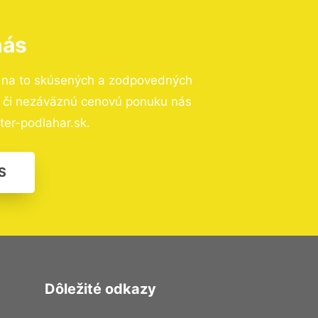
nás
 na to skúsených a zodpovedných
ií či nezáväznú cenovú ponuku nás
er-podlahar.sk.
S
Dôležité odkazy