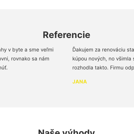
Referencie
ahy v byte a sme veľmi
Ďakujem za renováciu st
ovni, rovnako sa nám
kúpou nových, no všimla 
núť.
rozhodla takto. Firmu od
JANA
Naše výhody