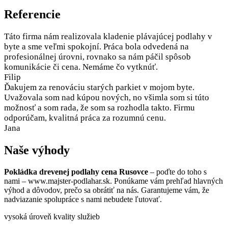
Referencie
Táto firma nám realizovala kladenie plávajúcej podlahy v
byte a sme veľmi spokojní. Práca bola odvedená na
profesionálnej úrovni, rovnako sa nám páčil spôsob
komunikácie či cena. Nemáme čo vytknúť.
Filip
Ďakujem za renováciu starých parkiet v mojom byte.
Uvažovala som nad kúpou nových, no všimla som si túto
možnosť a som rada, že som sa rozhodla takto. Firmu
odporúčam, kvalitná práca za rozumnú cenu.
Jana
Naše výhody
Pokládka drevenej podlahy cena Rusovce
– poďte do toho s
nami – www.majster-podlahar.sk. Ponúkame vám prehľad hlavných
výhod a dôvodov, prečo sa obrátiť na nás. Garantujeme vám, že
nadviazanie spolupráce s nami nebudete ľutovať.
vysoká úroveň kvality služieb