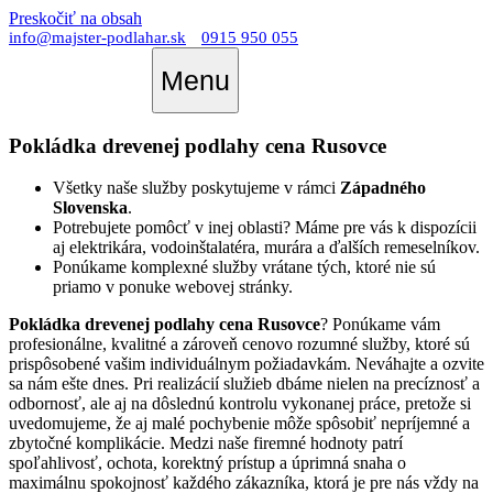
Preskočiť na obsah
info@majster-podlahar.sk
0915 950 055
Menu
Pokládka drevenej podlahy cena Rusovce
Všetky naše služby poskytujeme v rámci
Západného
Slovenska
.
Potrebujete pomôcť v inej oblasti? Máme pre vás k dispozícii
aj elektrikára, vodoinštalatéra, murára a ďalších remeselníkov.
Ponúkame komplexné služby vrátane tých, ktoré nie sú
priamo v ponuke webovej stránky.
Pokládka drevenej podlahy cena Rusovce
? Ponúkame vám
profesionálne, kvalitné a zároveň cenovo rozumné služby, ktoré sú
prispôsobené vašim individuálnym požiadavkám. Neváhajte a ozvite
sa nám ešte dnes. Pri realizácií služieb dbáme nielen na precíznosť a
odbornosť, ale aj na dôslednú kontrolu vykonanej práce, pretože si
uvedomujeme, že aj malé pochybenie môže spôsobiť nepríjemné a
zbytočné komplikácie. Medzi naše firemné hodnoty patrí
spoľahlivosť, ochota, korektný prístup a úprimná snaha o
maximálnu spokojnosť každého zákazníka, ktorá je pre nás vždy na