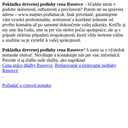
Pokládka drevenej podlahy cena Rusovce
– hľadáte istotu v
podobe skúseností, odbornosti a precíznosti? Potom ste na správnej
adrese – www.majster-podlahar.sk. Inak povedané, garantujeme
vám vysokú profesionalitu, serióznosť a korektné jednanie od
prvého kontaktu až po samotné dokončenie vašej zákazky. Keďže aj
my sme iba ľudia, sme tu pre vás nielen počas spolupráce, ale aj v
prípade riešenia prípadnej nespokojnosti, ktorú vždy berieme vážne
a snažíme sa ju vyriešiť k vašej spokojnosti.
Pokládka drevenej podlahy cena Rusovce
? S nami sa o výsledok
nemusíte obávať. Neváhajte a kontaktujte nás pre viac informácií.
Prezrite si aj ďalšie naše služby, ako napríklad
Cena práce dlažby Rusovce
,
Betónovanie a izolovanie podlahy
Rusovce
.
Požiadať o cenovú ponuku