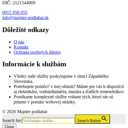
DIČ: 2121544909
0915 950 055
info@majster-podlahar.sk
Dôležité odkazy
O nás
Kontakt
Ochrana osobných údajov
Informácie k službám
Všetky naše služby poskytujeme v rámci Západného
Slovenska.
Potrebujete pomôcť v inej oblasti? Máme pre vás k dispozícii
aj elektrikára, vodoinštalatéra, murára a ďalších remeselníkov.
Ponúkame komplexné služby vrátane tých, ktoré nie sú
priamo v ponuke webovej stránky.
© 2026 Majster podlahár
Search for:
Search Button
Close