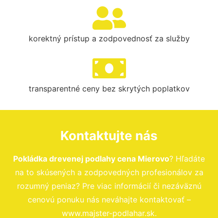
korektný prístup a zodpovednosť za služby
transparentné ceny bez skrytých poplatkov
Kontaktujte nás
Pokládka drevenej podlahy cena Mierovo
? Hľadáte
na to skúsených a zodpovedných profesionálov za
rozumný peniaz? Pre viac informácií či nezáväznú
cenovú ponuku nás neváhajte kontaktovať –
www.majster-podlahar.sk.