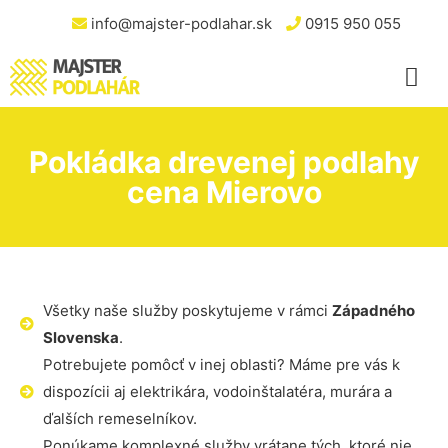
info@majster-podlahar.sk
0915 950 055
Pokládka drevenej podlahy
cena Mierovo
Všetky naše služby poskytujeme v rámci
Západného
Slovenska
.
Potrebujete pomôcť v inej oblasti? Máme pre vás k
dispozícii aj elektrikára, vodoinštalatéra, murára a
ďalších remeselníkov.
Ponúkame komplexné služby vrátane tých, ktoré nie