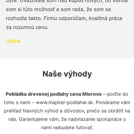
byte. Uvažovala som nad kúpou nových, no všimla
som si túto možnosť a som rada, že som sa
rozhodla takto. Firmu odporúčam, kvalitná práca
za rozumnú cenu.
JANA
Naše výhody
Pokládka drevenej podlahy cena Mierovo
– poďte do
toho s nami – www.majster-podlahar.sk. Ponúkame vám
prehľad hlavných výhod a dôvodov, prečo sa obrátiť na
nás. Garantujeme vám, že nadviazanie spolupráce s
nami nebudete ľutovať.