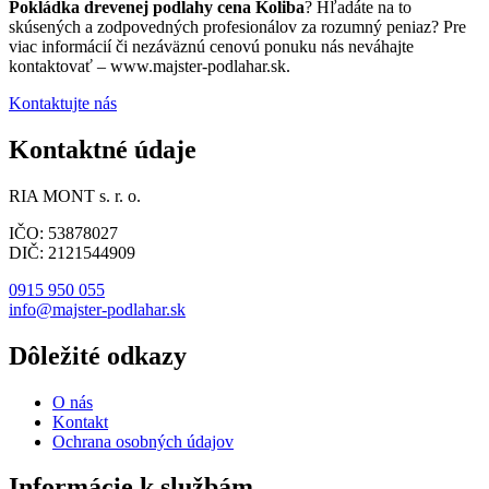
Pokládka drevenej podlahy cena Koliba
? Hľadáte na to
skúsených a zodpovedných profesionálov za rozumný peniaz? Pre
viac informácií či nezáväznú cenovú ponuku nás neváhajte
kontaktovať – www.majster-podlahar.sk.
Kontaktujte nás
Kontaktné údaje
RIA MONT s. r. o.
IČO: 53878027
DIČ: 2121544909
0915 950 055
info@majster-podlahar.sk
Dôležité odkazy
O nás
Kontakt
Ochrana osobných údajov
Informácie k službám