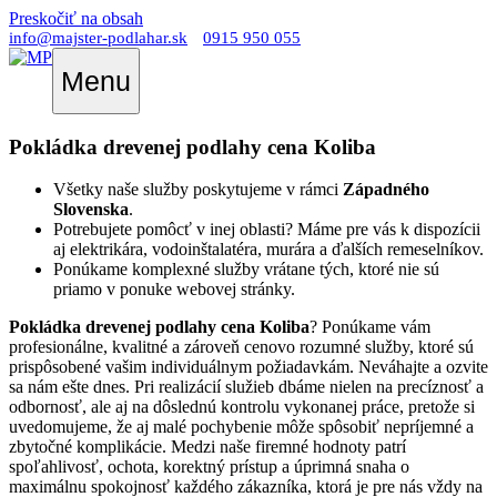
Preskočiť na obsah
info@majster-podlahar.sk
0915 950 055
Menu
Pokládka drevenej podlahy cena Koliba
Všetky naše služby poskytujeme v rámci
Západného
Slovenska
.
Potrebujete pomôcť v inej oblasti? Máme pre vás k dispozícii
aj elektrikára, vodoinštalatéra, murára a ďalších remeselníkov.
Ponúkame komplexné služby vrátane tých, ktoré nie sú
priamo v ponuke webovej stránky.
Pokládka drevenej podlahy cena Koliba
? Ponúkame vám
profesionálne, kvalitné a zároveň cenovo rozumné služby, ktoré sú
prispôsobené vašim individuálnym požiadavkám. Neváhajte a ozvite
sa nám ešte dnes. Pri realizácií služieb dbáme nielen na precíznosť a
odbornosť, ale aj na dôslednú kontrolu vykonanej práce, pretože si
uvedomujeme, že aj malé pochybenie môže spôsobiť nepríjemné a
zbytočné komplikácie. Medzi naše firemné hodnoty patrí
spoľahlivosť, ochota, korektný prístup a úprimná snaha o
maximálnu spokojnosť každého zákazníka, ktorá je pre nás vždy na