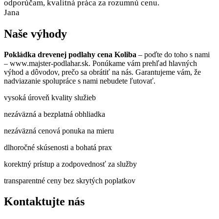
odporúčam, kvalitná práca za rozumnú cenu.
Jana
Naše výhody
Pokládka drevenej podlahy cena Koliba
– poďte do toho s nami
– www.majster-podlahar.sk. Ponúkame vám prehľad hlavných
výhod a dôvodov, prečo sa obrátiť na nás. Garantujeme vám, že
nadviazanie spolupráce s nami nebudete ľutovať.
vysoká úroveň kvality služieb
nezáväzná a bezplatná obhliadka
nezáväzná cenová ponuka na mieru
dlhoročné skúsenosti a bohatá prax
korektný prístup a zodpovednosť za služby
transparentné ceny bez skrytých poplatkov
Kontaktujte nás