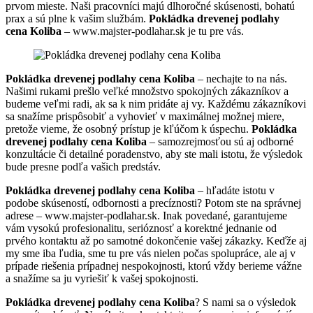
prvom mieste. Naši pracovníci majú dlhoročné skúsenosti, bohatú
prax a sú plne k vašim službám.
Pokládka drevenej podlahy
cena Koliba
– www.majster-podlahar.sk je tu pre vás.
Pokládka drevenej podlahy cena Koliba
– nechajte to na nás.
Našimi rukami prešlo veľké množstvo spokojných zákazníkov a
budeme veľmi radi, ak sa k nim pridáte aj vy. Každému zákazníkovi
sa snažíme prispôsobiť a vyhovieť v maximálnej možnej miere,
pretože vieme, že osobný prístup je kľúčom k úspechu.
Pokládka
drevenej podlahy cena Koliba
– samozrejmosťou sú aj odborné
konzultácie či detailné poradenstvo, aby ste mali istotu, že výsledok
bude presne podľa vašich predstáv.
Pokládka drevenej podlahy cena Koliba
– hľadáte istotu v
podobe skúseností, odbornosti a precíznosti? Potom ste na správnej
adrese – www.majster-podlahar.sk. Inak povedané, garantujeme
vám vysokú profesionalitu, serióznosť a korektné jednanie od
prvého kontaktu až po samotné dokončenie vašej zákazky. Keďže aj
my sme iba ľudia, sme tu pre vás nielen počas spolupráce, ale aj v
prípade riešenia prípadnej nespokojnosti, ktorú vždy berieme vážne
a snažíme sa ju vyriešiť k vašej spokojnosti.
Pokládka drevenej podlahy cena Koliba
? S nami sa o výsledok