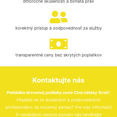
dlhoročné skúsenosti a bohatá prax
korektný prístup a zodpovednosť za služby
transparentné ceny bez skrytých poplatkov
Kontaktujte nás
Pokládka drevenej podlahy cena Chorvátsky Grob
?
Hľadáte na to skúsených a zodpovedných
profesionálov za rozumný peniaz? Pre viac informácií
či nezáväznú cenovú ponuku nás neváhajte