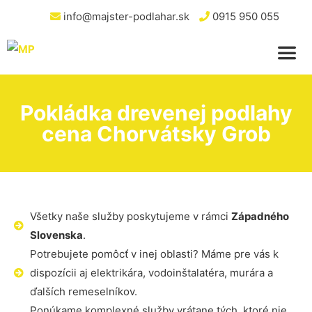
info@majster-podlahar.sk
0915 950 055
Pokládka drevenej podlahy
cena Chorvátsky Grob
Všetky naše služby poskytujeme v rámci
Západného
Slovenska
.
Potrebujete pomôcť v inej oblasti? Máme pre vás k
dispozícii aj elektrikára, vodoinštalatéra, murára a
ďalších remeselníkov.
Ponúkame komplexné služby vrátane tých, ktoré nie