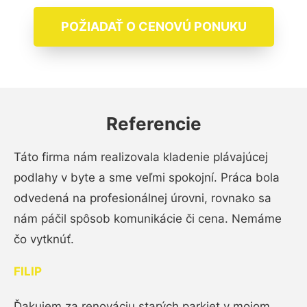
POŽIADAŤ O CENOVÚ PONUKU
Referencie
Táto firma nám realizovala kladenie plávajúcej
podlahy v byte a sme veľmi spokojní. Práca bola
odvedená na profesionálnej úrovni, rovnako sa
nám páčil spôsob komunikácie či cena. Nemáme
čo vytknúť.
FILIP
Ďakujem za renováciu starých parkiet v mojom