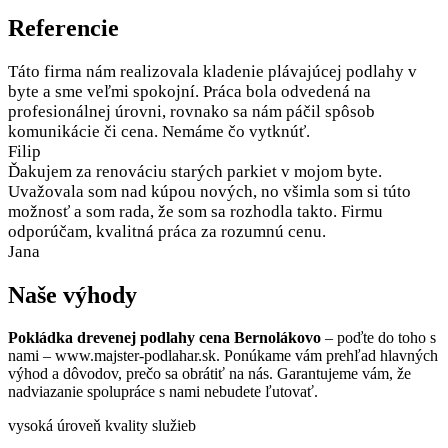
Referencie
Táto firma nám realizovala kladenie plávajúcej podlahy v
byte a sme veľmi spokojní. Práca bola odvedená na
profesionálnej úrovni, rovnako sa nám páčil spôsob
komunikácie či cena. Nemáme čo vytknúť.
Filip
Ďakujem za renováciu starých parkiet v mojom byte.
Uvažovala som nad kúpou nových, no všimla som si túto
možnosť a som rada, že som sa rozhodla takto. Firmu
odporúčam, kvalitná práca za rozumnú cenu.
Jana
Naše výhody
Pokládka drevenej podlahy cena Bernolákovo
– poďte do toho s
nami – www.majster-podlahar.sk. Ponúkame vám prehľad hlavných
výhod a dôvodov, prečo sa obrátiť na nás. Garantujeme vám, že
nadviazanie spolupráce s nami nebudete ľutovať.
vysoká úroveň kvality služieb