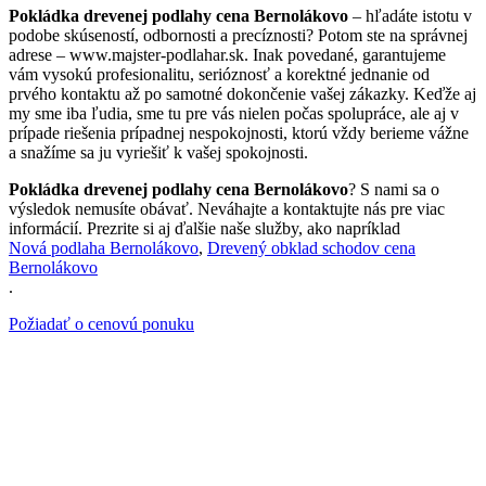
Pokládka drevenej podlahy cena Bernolákovo
– hľadáte istotu v
podobe skúseností, odbornosti a precíznosti? Potom ste na správnej
adrese – www.majster-podlahar.sk. Inak povedané, garantujeme
vám vysokú profesionalitu, serióznosť a korektné jednanie od
prvého kontaktu až po samotné dokončenie vašej zákazky. Keďže aj
my sme iba ľudia, sme tu pre vás nielen počas spolupráce, ale aj v
prípade riešenia prípadnej nespokojnosti, ktorú vždy berieme vážne
a snažíme sa ju vyriešiť k vašej spokojnosti.
Pokládka drevenej podlahy cena Bernolákovo
? S nami sa o
výsledok nemusíte obávať. Neváhajte a kontaktujte nás pre viac
informácií. Prezrite si aj ďalšie naše služby, ako napríklad
Nová podlaha Bernolákovo
,
Drevený obklad schodov cena
Bernolákovo
.
Požiadať o cenovú ponuku