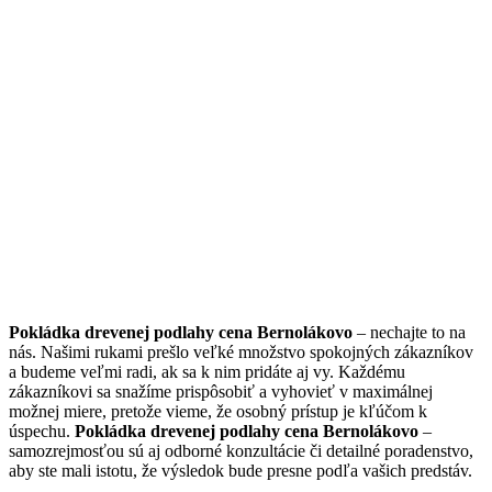
Pokládka drevenej podlahy cena Bernolákovo
– nechajte to na
nás. Našimi rukami prešlo veľké množstvo spokojných zákazníkov
a budeme veľmi radi, ak sa k nim pridáte aj vy. Každému
zákazníkovi sa snažíme prispôsobiť a vyhovieť v maximálnej
možnej miere, pretože vieme, že osobný prístup je kľúčom k
úspechu.
Pokládka drevenej podlahy cena Bernolákovo
–
samozrejmosťou sú aj odborné konzultácie či detailné poradenstvo,
aby ste mali istotu, že výsledok bude presne podľa vašich predstáv.