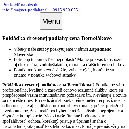
Preskočiť na obsah
info@majster-podlahar.sk
0915 950 055
Menu
Pokládka drevenej podlahy cena Bernolákovo
Všetky naše služby poskytujeme v rámci
Západného
Slovenska
.
Potrebujete pomôcť v inej oblasti? Máme pre vás k dispozícii
aj elektrikára, vodoinštalatéra, murára a ďalších remeselníkov.
Ponúkame komplexné služby vrátane tých, ktoré nie sú
priamo v ponuke webovej stránky.
Pokládka drevenej podlahy cena Bernolákovo
? Ponúkame vám
profesionálne, kvalitné a zároveň cenovo rozumné služby, ktoré sú
prispôsobené vašim individuálnym požiadavkám. Neváhajte a ozvite
sa nám ešte dnes. Pri realizácií služieb dbáme nielen na precíznosť a
odbornosť, ale aj na dôslednú kontrolu vykonanej práce, pretože si
uvedomujeme, že aj malé pochybenie môže spôsobiť nepríjemné a
zbytočné komplikácie. Medzi naše firemné hodnoty patrí
spoľahlivosť, ochota, korektný prístup a úprimná snaha o
maximálnu spokojnosť každého zákazníka, ktorá je pre nás vždy na