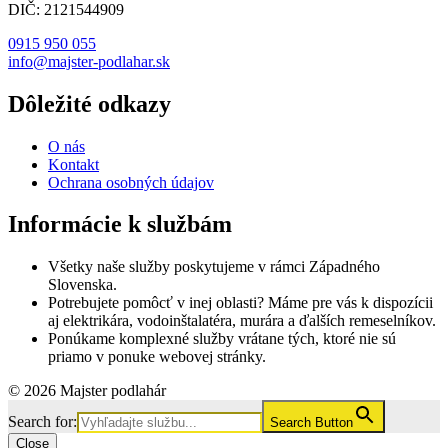
DIČ: 2121544909
0915 950 055
info@majster-podlahar.sk
Dôležité odkazy
O nás
Kontakt
Ochrana osobných údajov
Informácie k službám
Všetky naše služby poskytujeme v rámci Západného
Slovenska.
Potrebujete pomôcť v inej oblasti? Máme pre vás k dispozícii
aj elektrikára, vodoinštalatéra, murára a ďalších remeselníkov.
Ponúkame komplexné služby vrátane tých, ktoré nie sú
priamo v ponuke webovej stránky.
© 2026 Majster podlahár
Search for:
Search Button
Close