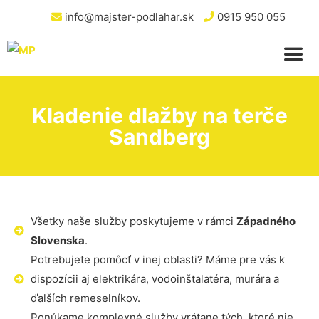
info@majster-podlahar.sk
0915 950 055
Kladenie dlažby na terče
Sandberg
Všetky naše služby poskytujeme v rámci
Západného
Slovenska
.
Potrebujete pomôcť v inej oblasti? Máme pre vás k
dispozícii aj elektrikára, vodoinštalatéra, murára a
ďalších remeselníkov.
Ponúkame komplexné služby vrátane tých, ktoré nie