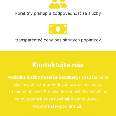
korektný prístup a zodpovednosť za služby
transparentné ceny bez skrytých poplatkov
Kontaktujte nás
Pokládka dlažby na terče Sandberg
? Hľadáte na to
skúsených a zodpovedných profesionálov za
rozumný peniaz? Pre viac informácií či nezáväznú
cenovú ponuku nás neváhajte kontaktovať –
www.majster-podlahar.sk.