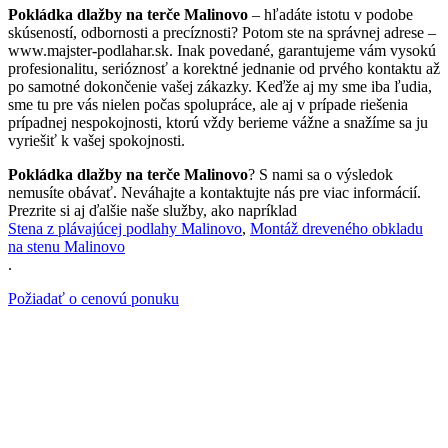
Pokládka dlažby na terče Malinovo
– hľadáte istotu v podobe
skúseností, odbornosti a precíznosti? Potom ste na správnej adrese –
www.majster-podlahar.sk. Inak povedané, garantujeme vám vysokú
profesionalitu, serióznosť a korektné jednanie od prvého kontaktu až
po samotné dokončenie vašej zákazky. Keďže aj my sme iba ľudia,
sme tu pre vás nielen počas spolupráce, ale aj v prípade riešenia
prípadnej nespokojnosti, ktorú vždy berieme vážne a snažíme sa ju
vyriešiť k vašej spokojnosti.
Pokládka dlažby na terče Malinovo
? S nami sa o výsledok
nemusíte obávať. Neváhajte a kontaktujte nás pre viac informácií.
Prezrite si aj ďalšie naše služby, ako napríklad
Stena z plávajúcej podlahy Malinovo
,
Montáž dreveného obkladu
na stenu Malinovo
.
Požiadať o cenovú ponuku