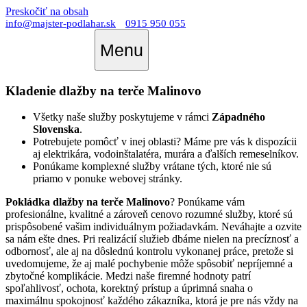
Preskočiť na obsah
info@majster-podlahar.sk
0915 950 055
Menu
Kladenie dlažby na terče Malinovo
Všetky naše služby poskytujeme v rámci
Západného
Slovenska
.
Potrebujete pomôcť v inej oblasti? Máme pre vás k dispozícii
aj elektrikára, vodoinštalatéra, murára a ďalších remeselníkov.
Ponúkame komplexné služby vrátane tých, ktoré nie sú
priamo v ponuke webovej stránky.
Pokládka dlažby na terče Malinovo
? Ponúkame vám
profesionálne, kvalitné a zároveň cenovo rozumné služby, ktoré sú
prispôsobené vašim individuálnym požiadavkám. Neváhajte a ozvite
sa nám ešte dnes. Pri realizácií služieb dbáme nielen na precíznosť a
odbornosť, ale aj na dôslednú kontrolu vykonanej práce, pretože si
uvedomujeme, že aj malé pochybenie môže spôsobiť nepríjemné a
zbytočné komplikácie. Medzi naše firemné hodnoty patrí
spoľahlivosť, ochota, korektný prístup a úprimná snaha o
maximálnu spokojnosť každého zákazníka, ktorá je pre nás vždy na