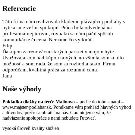
Referencie
Táto firma nám realizovala kladenie plávajúcej podlahy v
byte a sme veľmi spokojní. Práca bola odvedená na
profesionálnej úrovni, rovnako sa nám páčil spôsob
komunikácie či cena. Nemáme čo vytknúť.
Filip
Ďakujem za renováciu starých parkiet v mojom byte.
Uvažovala som nad kúpou nových, no všimla som si túto
možnosť a som rada, že som sa rozhodla takto. Firmu
odporúčam, kvalitná práca za rozumnú cenu.
Jana
Naše výhody
Pokládka dlažby na terče Malinovo
– poďte do toho s nami –
www.majster-podlahar.sk. Ponúkame vám prehľad hlavných výhod
a dôvodov, prečo sa obrátiť na nás. Garantujeme vám, že
nadviazanie spolupráce s nami nebudete ľutovať.
vysoká úroveň kvality služieb