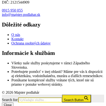
DIČ: 2121544909
0915 950 055
info@majster-podlahar.sk
Dôležité odkazy
O nás
Kontakt
Ochrana osobných údajov
Informácie k službám
Všetky naše služby poskytujeme v rámci Západného
Slovenska.
Potrebujete pomôcť v inej oblasti? Máme pre vás k dispozícii
aj elektrikára, vodoinštalatéra, murára a ďalších remeselníkov.
Ponúkame komplexné služby vrátane tých, ktoré nie sú
priamo v ponuke webovej stránky.
© 2026 Majster podlahár
Search for:
Search Button
Close