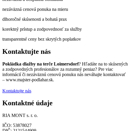
nezáväzná cenová ponuka na mieru
dlhoročné skúsenosti a bohatá prax
korektný prístup a zodpovednosť za služby
transparentné ceny bez skrytých poplatkov
Kontaktujte nás
Pokládka dlažby na terče Loimersdorf
? Hľadáte na to skúsených
a zodpovedných profesionálov za rozumný peniaz? Pre viac
informácií či nezáväznú cenovú ponuku nás neváhajte kontaktovať
– www.majster-podlahar.sk.
Kontaktujte nás
Kontaktné údaje
RIA MONT s. r. o.
IČO: 53878027
DIČ: 2121544909