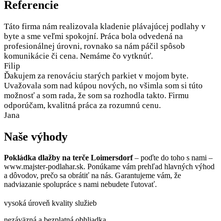
Referencie
Táto firma nám realizovala kladenie plávajúcej podlahy v
byte a sme veľmi spokojní. Práca bola odvedená na
profesionálnej úrovni, rovnako sa nám páčil spôsob
komunikácie či cena. Nemáme čo vytknúť.
Filip
Ďakujem za renováciu starých parkiet v mojom byte.
Uvažovala som nad kúpou nových, no všimla som si túto
možnosť a som rada, že som sa rozhodla takto. Firmu
odporúčam, kvalitná práca za rozumnú cenu.
Jana
Naše výhody
Pokládka dlažby na terče Loimersdorf
– poďte do toho s nami –
www.majster-podlahar.sk. Ponúkame vám prehľad hlavných výhod
a dôvodov, prečo sa obrátiť na nás. Garantujeme vám, že
nadviazanie spolupráce s nami nebudete ľutovať.
vysoká úroveň kvality služieb
nezáväzná a bezplatná obhliadka