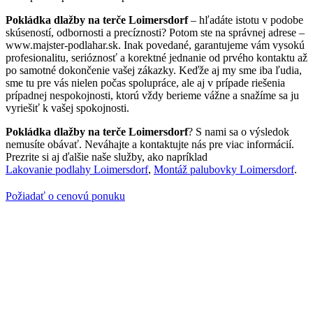
Pokládka dlažby na terče Loimersdorf
– hľadáte istotu v podobe
skúseností, odbornosti a precíznosti? Potom ste na správnej adrese –
www.majster-podlahar.sk. Inak povedané, garantujeme vám vysokú
profesionalitu, serióznosť a korektné jednanie od prvého kontaktu až
po samotné dokončenie vašej zákazky. Keďže aj my sme iba ľudia,
sme tu pre vás nielen počas spolupráce, ale aj v prípade riešenia
prípadnej nespokojnosti, ktorú vždy berieme vážne a snažíme sa ju
vyriešiť k vašej spokojnosti.
Pokládka dlažby na terče Loimersdorf
? S nami sa o výsledok
nemusíte obávať. Neváhajte a kontaktujte nás pre viac informácií.
Prezrite si aj ďalšie naše služby, ako napríklad
Lakovanie podlahy Loimersdorf
,
Montáž palubovky Loimersdorf
.
Požiadať o cenovú ponuku