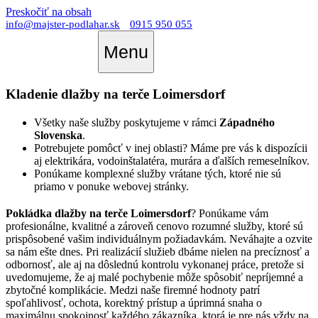
Preskočiť na obsah
info@majster-podlahar.sk
0915 950 055
Menu
Kladenie dlažby na terče Loimersdorf
Všetky naše služby poskytujeme v rámci
Západného
Slovenska
.
Potrebujete pomôcť v inej oblasti? Máme pre vás k dispozícii
aj elektrikára, vodoinštalatéra, murára a ďalších remeselníkov.
Ponúkame komplexné služby vrátane tých, ktoré nie sú
priamo v ponuke webovej stránky.
Pokládka dlažby na terče Loimersdorf
? Ponúkame vám
profesionálne, kvalitné a zároveň cenovo rozumné služby, ktoré sú
prispôsobené vašim individuálnym požiadavkám. Neváhajte a ozvite
sa nám ešte dnes. Pri realizácií služieb dbáme nielen na precíznosť a
odbornosť, ale aj na dôslednú kontrolu vykonanej práce, pretože si
uvedomujeme, že aj malé pochybenie môže spôsobiť nepríjemné a
zbytočné komplikácie. Medzi naše firemné hodnoty patrí
spoľahlivosť, ochota, korektný prístup a úprimná snaha o
maximálnu spokojnosť každého zákazníka, ktorá je pre nás vždy na