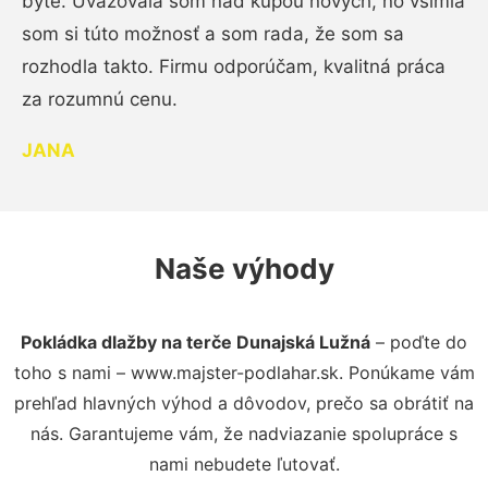
byte. Uvažovala som nad kúpou nových, no všimla
som si túto možnosť a som rada, že som sa
rozhodla takto. Firmu odporúčam, kvalitná práca
za rozumnú cenu.
JANA
Naše výhody
Pokládka dlažby na terče Dunajská Lužná
– poďte do
toho s nami – www.majster-podlahar.sk. Ponúkame vám
prehľad hlavných výhod a dôvodov, prečo sa obrátiť na
nás. Garantujeme vám, že nadviazanie spolupráce s
nami nebudete ľutovať.