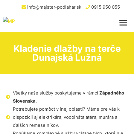
info@majster-podlahar.sk
0915 950 055
Kladenie dlažby na terče
Dunajská Lužná
Všetky naše služby poskytujeme v rámci
Západného
Slovenska
.
Potrebujete pomôcť v inej oblasti? Máme pre vás k
dispozícii aj elektrikára, vodoinštalatéra, murára a
ďalších remeselníkov.
Ponúkame komplexné služby vrátane tých, ktoré nie