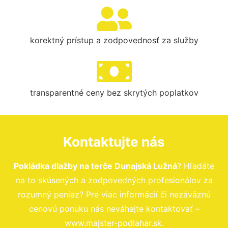
korektný prístup a zodpovednosť za služby
transparentné ceny bez skrytých poplatkov
Kontaktujte nás
Pokládka dlažby na terče Dunajská Lužná
? Hľadáte
na to skúsených a zodpovedných profesionálov za
rozumný peniaz? Pre viac informácií či nezáväznú
cenovú ponuku nás neváhajte kontaktovať –
www.majster-podlahar.sk.