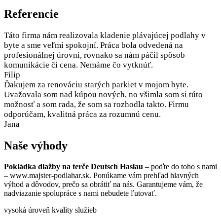
Referencie
Táto firma nám realizovala kladenie plávajúcej podlahy v
byte a sme veľmi spokojní. Práca bola odvedená na
profesionálnej úrovni, rovnako sa nám páčil spôsob
komunikácie či cena. Nemáme čo vytknúť.
Filip
Ďakujem za renováciu starých parkiet v mojom byte.
Uvažovala som nad kúpou nových, no všimla som si túto
možnosť a som rada, že som sa rozhodla takto. Firmu
odporúčam, kvalitná práca za rozumnú cenu.
Jana
Naše výhody
Pokládka dlažby na terče Deutsch Haslau
– poďte do toho s nami
– www.majster-podlahar.sk. Ponúkame vám prehľad hlavných
výhod a dôvodov, prečo sa obrátiť na nás. Garantujeme vám, že
nadviazanie spolupráce s nami nebudete ľutovať.
vysoká úroveň kvality služieb