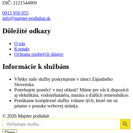
DIČ: 2121544909
0915 950 055
info@majster-podlahar.sk
Dôležité odkazy
O nás
Kontakt
Ochrana osobných údajov
Informácie k službám
Všetky naše služby poskytujeme v rámci Západného
Slovenska.
Potrebujete pomôcť v inej oblasti? Máme pre vás k dispozícii
aj elektrikára, vodoinštalatéra, murára a ďalších remeselníkov.
Ponúkame komplexné služby vrátane tých, ktoré nie sú
priamo v ponuke webovej stránky.
© 2026 Majster podlahár
Search Button
Search
for:
Close