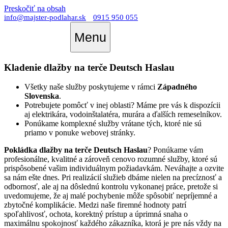
Preskočiť na obsah
info@majster-podlahar.sk
0915 950 055
Menu
Kladenie dlažby na terče Deutsch Haslau
Všetky naše služby poskytujeme v rámci
Západného
Slovenska
.
Potrebujete pomôcť v inej oblasti? Máme pre vás k dispozícii
aj elektrikára, vodoinštalatéra, murára a ďalších remeselníkov.
Ponúkame komplexné služby vrátane tých, ktoré nie sú
priamo v ponuke webovej stránky.
Pokládka dlažby na terče Deutsch Haslau
? Ponúkame vám
profesionálne, kvalitné a zároveň cenovo rozumné služby, ktoré sú
prispôsobené vašim individuálnym požiadavkám. Neváhajte a ozvite
sa nám ešte dnes. Pri realizácií služieb dbáme nielen na precíznosť a
odbornosť, ale aj na dôslednú kontrolu vykonanej práce, pretože si
uvedomujeme, že aj malé pochybenie môže spôsobiť nepríjemné a
zbytočné komplikácie. Medzi naše firemné hodnoty patrí
spoľahlivosť, ochota, korektný prístup a úprimná snaha o
maximálnu spokojnosť každého zákazníka, ktorá je pre nás vždy na