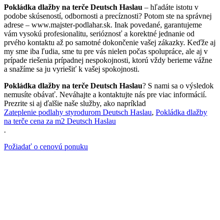
Pokládka dlažby na terče Deutsch Haslau
– hľadáte istotu v
podobe skúseností, odbornosti a precíznosti? Potom ste na správnej
adrese – www.majster-podlahar.sk. Inak povedané, garantujeme
vám vysokú profesionalitu, serióznosť a korektné jednanie od
prvého kontaktu až po samotné dokončenie vašej zákazky. Keďže aj
my sme iba ľudia, sme tu pre vás nielen počas spolupráce, ale aj v
prípade riešenia prípadnej nespokojnosti, ktorú vždy berieme vážne
a snažíme sa ju vyriešiť k vašej spokojnosti.
Pokládka dlažby na terče Deutsch Haslau
? S nami sa o výsledok
nemusíte obávať. Neváhajte a kontaktujte nás pre viac informácií.
Prezrite si aj ďalšie naše služby, ako napríklad
Zateplenie podlahy styrodurom Deutsch Haslau
,
Pokládka dlažby
na terče cena za m2 Deutsch Haslau
.
Požiadať o cenovú ponuku