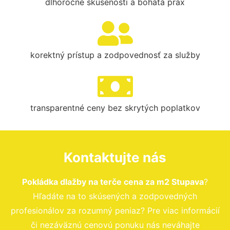
dlhoročné skúsenosti a bohatá prax
korektný prístup a zodpovednosť za služby
transparentné ceny bez skrytých poplatkov
Kontaktujte nás
Pokládka dlažby na terče cena za m2 Stupava
?
Hľadáte na to skúsených a zodpovedných
profesionálov za rozumný peniaz? Pre viac informácií
či nezáväznú cenovú ponuku nás neváhajte