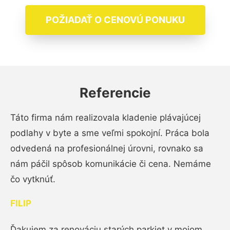
POŽIADAŤ O CENOVÚ PONUKU
Referencie
Táto firma nám realizovala kladenie plávajúcej
podlahy v byte a sme veľmi spokojní. Práca bola
odvedená na profesionálnej úrovni, rovnako sa
nám páčil spôsob komunikácie či cena. Nemáme
čo vytknúť.
FILIP
Ďakujem za renováciu starých parkiet v mojom