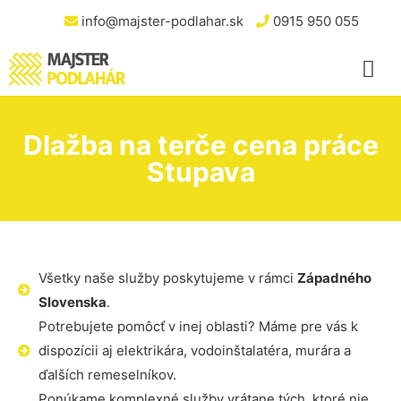
info@majster-podlahar.sk
0915 950 055
Dlažba na terče cena práce
Stupava
Všetky naše služby poskytujeme v rámci
Západného
Slovenska
.
Potrebujete pomôcť v inej oblasti? Máme pre vás k
dispozícii aj elektrikára, vodoinštalatéra, murára a
ďalších remeselníkov.
Ponúkame komplexné služby vrátane tých, ktoré nie