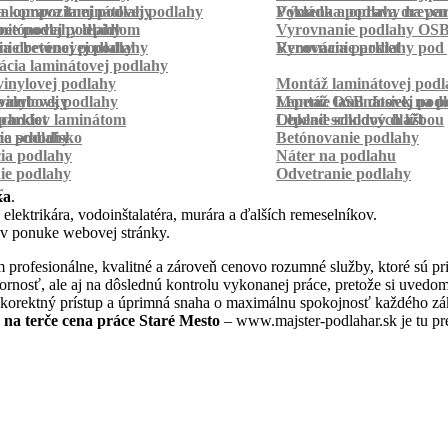
a kompozitnej podlahy
a oprava laminátovej podlahy
Pokládka podlahy na pa
Výmena a oprava dreven
betónovej podlahy
ie podlahy lepidlom
Vyrovnanie podlahy OS
ie betónovej podlahy
a drevenej podlahy
Vyrovnanie podlahy pod 
Renovácia parkiet
cia laminátovej podlahy
inylovej podlahy
Montáž laminátovej podl
palubovky
vinylovej podlahy
Montáž OSB dosiek na p
Lepenie laminátovej pod
parkiet
schodov laminátom
Lepenie soklových líšt
Obklad schodov dlažbou
a schodisko
ie podlahy
Betónovanie podlahy
cia podlahy
Náter na podlahu
ie podlahy
Odvetranie podlahy
r
ka
.
 elektrikára, vodoinštalatéra, murára a ďalších remeselníkov.
 v ponuke webovej stránky.
profesionálne, kvalitné a zároveň cenovo rozumné služby, ktoré sú p
dbornosť, ale aj na dôslednú kontrolu vykonanej práce, pretože si uve
 korektný prístup a úprimná snaha o maximálnu spokojnosť každého zák
 na terče cena práce Staré Mesto
– www.majster-podlahar.sk je tu pr