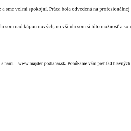
e a sme veľmi spokojní. Práca bola odvedená na profesionálnej
a som nad kúpou nových, no všimla som si túto možnosť a som 
 s nami – www.majster-podlahar.sk. Ponúkame vám prehľad hlavných v