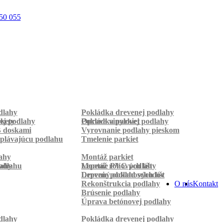
50 055
dlahy
Pokládka drevenej podlahy
rkety
ej podlahy
Pokládka parkiet
Oprava vinylovej podlahy
B doskami
Vyrovnanie podlahy pieskom
plávajúcu podlahu
Tmelenie parkiet
ahy
Montáž parkiet
odlahu
lahy
Montáž rohových líšt
Lepenie PVC podlahy
Lepenie podlahových líšt
Drevený obklad schodov
Rekonštrukcia podlahy
O nás
Kontakt
Brúsenie podlahy
Úprava betónovej podlahy
dlahy
Pokládka drevenej podlahy