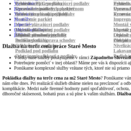
Vyrovnanie
Pokládka PVC podlahy
Výmena a oprava plávajúcej podlahy
Pokládk
Výmena 
Renovácia
Oprava laminátových parkiet
Vyrovnanie podlahy polystyrénom
Oprava 
Vyrovnan
Vylievanie
Suché vyrovnanie podlahy
Renovácia plávajúcej podlahy
Vyrovnan
Renováci
Montáž
Pastovanie parkiet
Impregná
Lepenie
Montáž plávajúcej podlahy
Montáž v
Obklad schodov
Montáž dlážkovice
Lepenie plávajúcej podlahy
Montáž 
Lepenie 
Ďalšie
Montáž prechodových líšt
Lepenie drevenej podlahy
Obklad schodov vinylom
Lepenie 
Obklad 
Protišmyková úprava schodov
Izolácia podlahy
Obklad n
Zateplen
Odhlučnenie podlahy
Nivelizá
Dlažba na terče cena práce Staré Mesto
Podklad pod podlahu
Lakovan
Odstránenie vlhkosti z podlahy
Podlahá
Všetky naše služby poskytujeme v rámci
Západného Slovens
Potrebujete pomôcť v inej oblasti? Máme pre vás k dispozícii aj
Ponúkame komplexné služby vrátane tých, ktoré nie sú priamo
Pokládka dlažby na terče cena za m2 Staré Mesto
? Ponúkame vám 
nám ešte dnes. Pri realizácií služieb dbáme nielen na precíznosť a o
komplikácie. Medzi naše firemné hodnoty patrí spoľahlivosť, ochota,
dlhoročné skúsenosti, bohatú prax a sú plne k vašim službám.
Dlažba