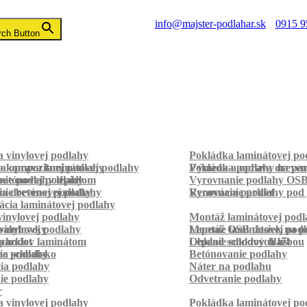
info@majster-podlahar.sk
0915 9
rch Button
 vinylovej podlahy
Pokládka laminátovej po
a kompozitnej podlahy
a oprava laminátovej podlahy
Pokládka podlahy na pa
Výmena a oprava dreven
betónovej podlahy
ie podlahy lepidlom
Vyrovnanie podlahy OS
ie betónovej podlahy
a drevenej podlahy
Vyrovnanie podlahy pod 
Renovácia parkiet
cia laminátovej podlahy
inylovej podlahy
Montáž laminátovej podl
palubovky
vinylovej podlahy
Montáž OSB dosiek na p
Lepenie laminátovej pod
parkiet
schodov laminátom
Lepenie soklových líšt
Obklad schodov dlažbou
a schodisko
ie podlahy
Betónovanie podlahy
cia podlahy
Náter na podlahu
ie podlahy
Odvetranie podlahy
r
 vinylovej podlahy
Pokládka laminátovej po