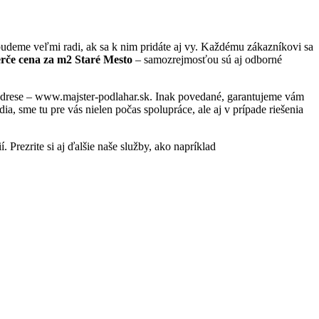
udeme veľmi radi, ak sa k nim pridáte aj vy. Každému zákazníkovi sa
erče cena za m2 Staré Mesto
– samozrejmosťou sú aj odborné
j adrese – www.majster-podlahar.sk. Inak povedané, garantujeme vám
, sme tu pre vás nielen počas spolupráce, ale aj v prípade riešenia
 Prezrite si aj ďalšie naše služby, ako napríklad