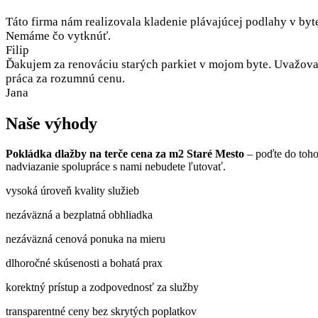
Táto firma nám realizovala kladenie plávajúcej podlahy v byt
Nemáme čo vytknúť.
Filip
Ďakujem za renováciu starých parkiet v mojom byte. Uvažoval
práca za rozumnú cenu.
Jana
Naše výhody
Pokládka dlažby na terče cena za m2 Staré Mesto
– poďte do toho
nadviazanie spolupráce s nami nebudete ľutovať.
vysoká úroveň kvality služieb
nezáväzná a bezplatná obhliadka
nezáväzná cenová ponuka na mieru
dlhoročné skúsenosti a bohatá prax
korektný prístup a zodpovednosť za služby
transparentné ceny bez skrytých poplatkov