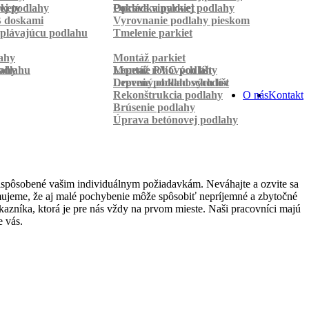
rkety
ej podlahy
Pokládka parkiet
Oprava vinylovej podlahy
B doskami
Vyrovnanie podlahy pieskom
plávajúcu podlahu
Tmelenie parkiet
ahy
Montáž parkiet
odlahu
lahy
Montáž rohových líšt
Lepenie PVC podlahy
Lepenie podlahových líšt
Drevený obklad schodov
Rekonštrukcia podlahy
O nás
Kontakt
Brúsenie podlahy
Úprava betónovej podlahy
rispôsobené vašim individuálnym požiadavkám. Neváhajte a ozvite sa
domujeme, že aj malé pochybenie môže spôsobiť nepríjemné a zbytočné
azníka, ktorá je pre nás vždy na prvom mieste. Naši pracovníci majú
e vás.