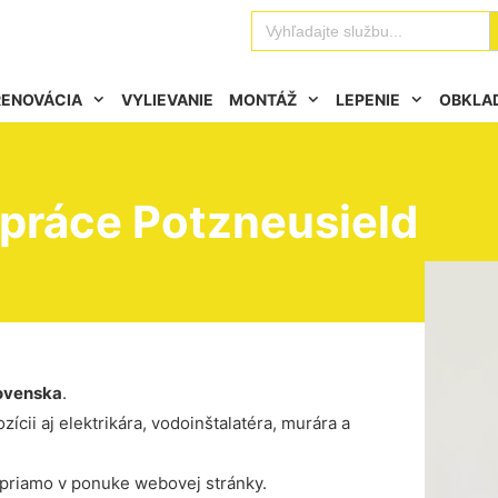
Se
Search
for:
RENOVÁCIA
VYLIEVANIE
MONTÁŽ
LEPENIE
OBKLA
 práce Potzneusield
ovenska
.
ícii aj elektrikára, vodoinštalatéra, murára a
 priamo v ponuke webovej stránky.