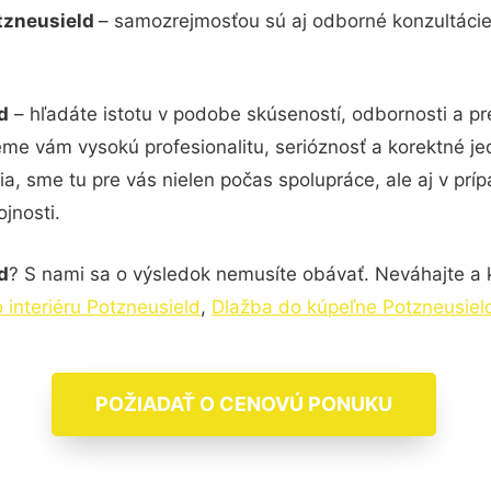
otzneusield
– samozrejmosťou sú aj odborné konzultácie č
d
– hľadáte istotu v podobe skúseností, odbornosti a pr
me vám vysokú profesionalitu, serióznosť a korektné j
, sme tu pre vás nielen počas spolupráce, ale aj v príp
jnosti.
d
? S nami sa o výsledok nemusíte obávať. Neváhajte a kon
 interiéru Potzneusield
,
Dlažba do kúpeľne Potzneusiel
POŽIADAŤ O CENOVÚ PONUKU