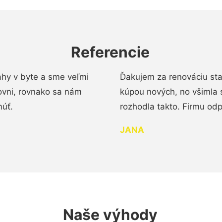
Referencie
ahy v byte a sme veľmi
Ďakujem za renováciu st
ovni, rovnako sa nám
kúpou nových, no všimla 
núť.
rozhodla takto. Firmu od
JANA
Naše výhody