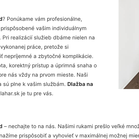
d
? Ponúkame vám profesionálne,
ú prispôsobené vašim individuálnym
Pri realizácií služieb dbáme nielen na
 vykonanej práce, pretože si
 nepríjemné a zbytočné komplikácie.
ota, korektný prístup a úprimná snaha o
pre nás vždy na prvom mieste. Naši
a sú plne k vašim službám.
Dlažba na
har.sk je tu pre vás.
d
– nechajte to na nás. Našimi rukami prešlo veľké mno
snažíme prispôsobiť a vyhovieť v maximálnej možnej mier