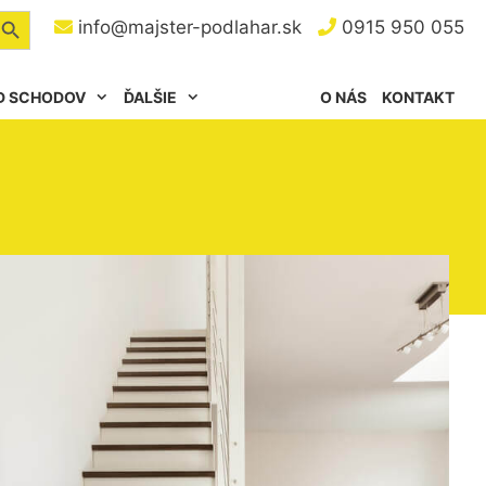
arch Button
info@majster-podlahar.sk
0915 950 055
D SCHODOV
ĎALŠIE
O NÁS
KONTAKT