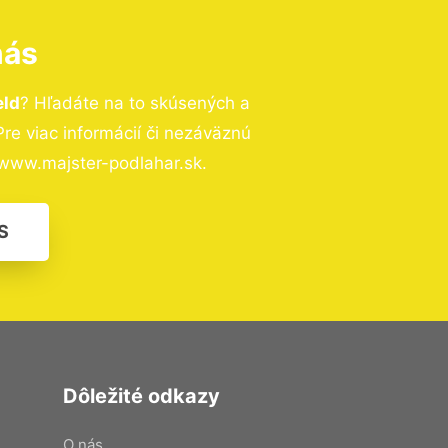
nás
eld
? Hľadáte na to skúsených a
e viac informácií či nezáväznú
www.majster-podlahar.sk.
S
Dôležité odkazy
O nás