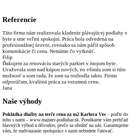
Referencie
Táto firma nám realizovala kladenie plávajúcej podlahy v
byte a sme veľmi spokojní. Práca bola odvedená na
profesionálnej úrovni, rovnako sa nám páčil spôsob
komunikácie či cena. Nemáme čo vytknúť.
Filip
Ďakujem za renováciu starých parkiet v mojom byte.
Uvažovala som nad kúpou nových, no všimla som si túto
možnosť a som rada, že som sa rozhodla takto. Firmu
odporúčam, kvalitná práca za rozumnú cenu.
Jana
Naše výhody
Pokládka dlažby na terče cena za m2 Karlova Ves
– poďte do
toho s nami – www.majster-podlahar.sk. Ponúkame vám prehľad
hlavných výhod a dôvodov, prečo sa obrátiť na nás. Garantujeme
vám, že nadviazanie spolupráce s nami nebudete ľutovať.