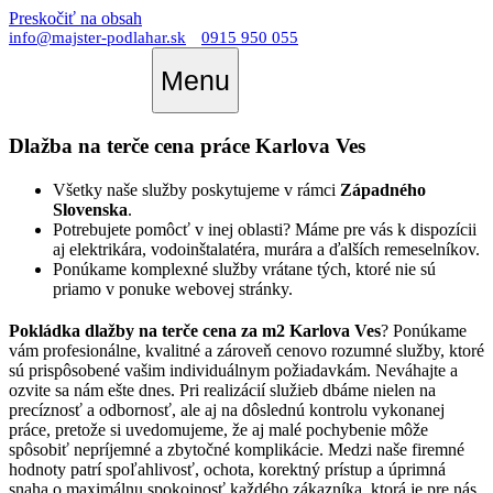
Preskočiť na obsah
info@majster-podlahar.sk
0915 950 055
Menu
Dlažba na terče cena práce Karlova Ves
Všetky naše služby poskytujeme v rámci
Západného
Slovenska
.
Potrebujete pomôcť v inej oblasti? Máme pre vás k dispozícii
aj elektrikára, vodoinštalatéra, murára a ďalších remeselníkov.
Ponúkame komplexné služby vrátane tých, ktoré nie sú
priamo v ponuke webovej stránky.
Pokládka dlažby na terče cena za m2 Karlova Ves
? Ponúkame
vám profesionálne, kvalitné a zároveň cenovo rozumné služby, ktoré
sú prispôsobené vašim individuálnym požiadavkám. Neváhajte a
ozvite sa nám ešte dnes. Pri realizácií služieb dbáme nielen na
precíznosť a odbornosť, ale aj na dôslednú kontrolu vykonanej
práce, pretože si uvedomujeme, že aj malé pochybenie môže
spôsobiť nepríjemné a zbytočné komplikácie. Medzi naše firemné
hodnoty patrí spoľahlivosť, ochota, korektný prístup a úprimná
snaha o maximálnu spokojnosť každého zákazníka, ktorá je pre nás