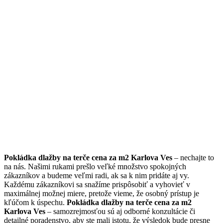
Pokládka dlažby na terče cena za m2 Karlova Ves
– nechajte to
na nás. Našimi rukami prešlo veľké množstvo spokojných
zákazníkov a budeme veľmi radi, ak sa k nim pridáte aj vy.
Každému zákazníkovi sa snažíme prispôsobiť a vyhovieť v
maximálnej možnej miere, pretože vieme, že osobný prístup je
kľúčom k úspechu.
Pokládka dlažby na terče cena za m2
Karlova Ves
– samozrejmosťou sú aj odborné konzultácie či
detailné poradenstvo, aby ste mali istotu, že výsledok bude presne