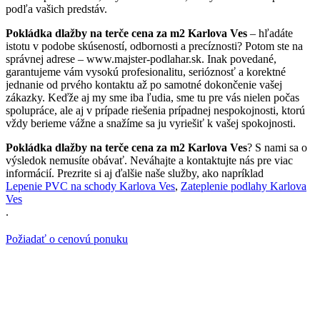
podľa vašich predstáv.
Pokládka dlažby na terče cena za m2 Karlova Ves
– hľadáte
istotu v podobe skúseností, odbornosti a precíznosti? Potom ste na
správnej adrese – www.majster-podlahar.sk. Inak povedané,
garantujeme vám vysokú profesionalitu, serióznosť a korektné
jednanie od prvého kontaktu až po samotné dokončenie vašej
zákazky. Keďže aj my sme iba ľudia, sme tu pre vás nielen počas
spolupráce, ale aj v prípade riešenia prípadnej nespokojnosti, ktorú
vždy berieme vážne a snažíme sa ju vyriešiť k vašej spokojnosti.
Pokládka dlažby na terče cena za m2 Karlova Ves
? S nami sa o
výsledok nemusíte obávať. Neváhajte a kontaktujte nás pre viac
informácií. Prezrite si aj ďalšie naše služby, ako napríklad
Lepenie PVC na schody Karlova Ves
,
Zateplenie podlahy Karlova
Ves
.
Požiadať o cenovú ponuku