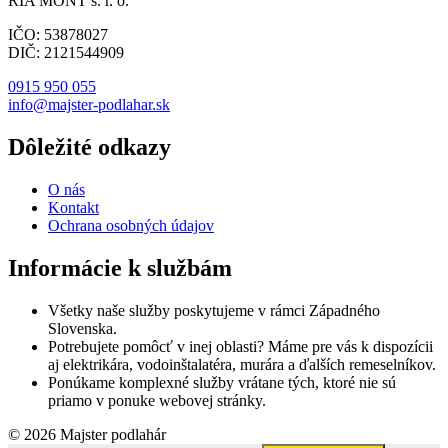
RIA MONT s. r. o.
IČO: 53878027
DIČ: 2121544909
0915 950 055
info@majster-podlahar.sk
Dôležité odkazy
O nás
Kontakt
Ochrana osobných údajov
Informácie k službám
Všetky naše služby poskytujeme v rámci Západného
Slovenska.
Potrebujete pomôcť v inej oblasti? Máme pre vás k dispozícii
aj elektrikára, vodoinštalatéra, murára a ďalších remeselníkov.
Ponúkame komplexné služby vrátane tých, ktoré nie sú
priamo v ponuke webovej stránky.
© 2026 Majster podlahár