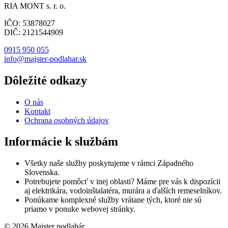
RIA MONT s. r. o.
IČO: 53878027
DIČ: 2121544909
0915 950 055
info@majster-podlahar.sk
Dôležité odkazy
O nás
Kontakt
Ochrana osobných údajov
Informácie k službám
Všetky naše služby poskytujeme v rámci Západného
Slovenska.
Potrebujete pomôcť v inej oblasti? Máme pre vás k dispozícii
aj elektrikára, vodoinštalatéra, murára a ďalších remeselníkov.
Ponúkame komplexné služby vrátane tých, ktoré nie sú
priamo v ponuke webovej stránky.
© 2026 Majster podlahár