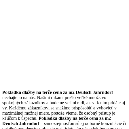
Pokládka dlažby na terče cena za m2 Deutsch Jahrndorf
–
nechajte to na nás. Našimi rukami prešlo veľké množstvo
spokojných zákazníkov a budeme veľmi radi, ak sa k nim pridáte aj
vy. Každému zákazníkovi sa snažíme prispôsobiť a vyhovieť v
maximálnej možnej miere, pretože vieme, že osobný prístup je
kľúčom k úspechu.
Pokládka dlažby na terče cena za m2
Deutsch Jahrndorf
– samozrejmosťou sú aj odborné konzultácie či
detailné poradenstvo, aby ste mali istotu, že výsledok bude presne