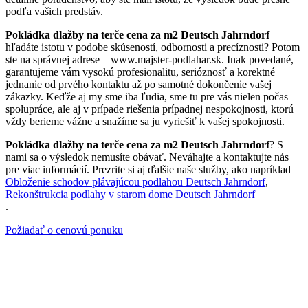
podľa vašich predstáv.
Pokládka dlažby na terče cena za m2 Deutsch Jahrndorf
–
hľadáte istotu v podobe skúseností, odbornosti a precíznosti? Potom
ste na správnej adrese – www.majster-podlahar.sk. Inak povedané,
garantujeme vám vysokú profesionalitu, serióznosť a korektné
jednanie od prvého kontaktu až po samotné dokončenie vašej
zákazky. Keďže aj my sme iba ľudia, sme tu pre vás nielen počas
spolupráce, ale aj v prípade riešenia prípadnej nespokojnosti, ktorú
vždy berieme vážne a snažíme sa ju vyriešiť k vašej spokojnosti.
Pokládka dlažby na terče cena za m2 Deutsch Jahrndorf
? S
nami sa o výsledok nemusíte obávať. Neváhajte a kontaktujte nás
pre viac informácií. Prezrite si aj ďalšie naše služby, ako napríklad
Obloženie schodov plávajúcou podlahou Deutsch Jahrndorf
,
Rekonštrukcia podlahy v starom dome Deutsch Jahrndorf
.
Požiadať o cenovú ponuku