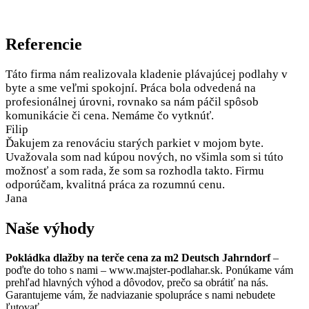
Referencie
Táto firma nám realizovala kladenie plávajúcej podlahy v
byte a sme veľmi spokojní. Práca bola odvedená na
profesionálnej úrovni, rovnako sa nám páčil spôsob
komunikácie či cena. Nemáme čo vytknúť.
Filip
Ďakujem za renováciu starých parkiet v mojom byte.
Uvažovala som nad kúpou nových, no všimla som si túto
možnosť a som rada, že som sa rozhodla takto. Firmu
odporúčam, kvalitná práca za rozumnú cenu.
Jana
Naše výhody
Pokládka dlažby na terče cena za m2 Deutsch Jahrndorf
–
poďte do toho s nami – www.majster-podlahar.sk. Ponúkame vám
prehľad hlavných výhod a dôvodov, prečo sa obrátiť na nás.
Garantujeme vám, že nadviazanie spolupráce s nami nebudete
ľutovať.