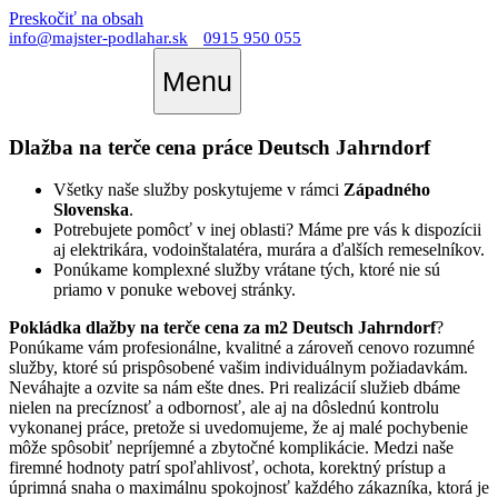
Preskočiť na obsah
info@majster-podlahar.sk
0915 950 055
Menu
Dlažba na terče cena práce Deutsch Jahrndorf
Všetky naše služby poskytujeme v rámci
Západného
Slovenska
.
Potrebujete pomôcť v inej oblasti? Máme pre vás k dispozícii
aj elektrikára, vodoinštalatéra, murára a ďalších remeselníkov.
Ponúkame komplexné služby vrátane tých, ktoré nie sú
priamo v ponuke webovej stránky.
Pokládka dlažby na terče cena za m2 Deutsch Jahrndorf
?
Ponúkame vám profesionálne, kvalitné a zároveň cenovo rozumné
služby, ktoré sú prispôsobené vašim individuálnym požiadavkám.
Neváhajte a ozvite sa nám ešte dnes. Pri realizácií služieb dbáme
nielen na precíznosť a odbornosť, ale aj na dôslednú kontrolu
vykonanej práce, pretože si uvedomujeme, že aj malé pochybenie
môže spôsobiť nepríjemné a zbytočné komplikácie. Medzi naše
firemné hodnoty patrí spoľahlivosť, ochota, korektný prístup a
úprimná snaha o maximálnu spokojnosť každého zákazníka, ktorá je