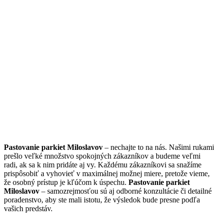
Pastovanie parkiet Miloslavov
– nechajte to na nás. Našimi rukami
prešlo veľké množstvo spokojných zákazníkov a budeme veľmi
radi, ak sa k nim pridáte aj vy. Každému zákazníkovi sa snažíme
prispôsobiť a vyhovieť v maximálnej možnej miere, pretože vieme,
že osobný prístup je kľúčom k úspechu.
Pastovanie parkiet
Miloslavov
– samozrejmosťou sú aj odborné konzultácie či detailné
poradenstvo, aby ste mali istotu, že výsledok bude presne podľa
vašich predstáv.