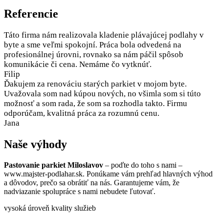
Referencie
Táto firma nám realizovala kladenie plávajúcej podlahy v
byte a sme veľmi spokojní. Práca bola odvedená na
profesionálnej úrovni, rovnako sa nám páčil spôsob
komunikácie či cena. Nemáme čo vytknúť.
Filip
Ďakujem za renováciu starých parkiet v mojom byte.
Uvažovala som nad kúpou nových, no všimla som si túto
možnosť a som rada, že som sa rozhodla takto. Firmu
odporúčam, kvalitná práca za rozumnú cenu.
Jana
Naše výhody
Pastovanie parkiet Miloslavov
– poďte do toho s nami –
www.majster-podlahar.sk. Ponúkame vám prehľad hlavných výhod
a dôvodov, prečo sa obrátiť na nás. Garantujeme vám, že
nadviazanie spolupráce s nami nebudete ľutovať.
vysoká úroveň kvality služieb