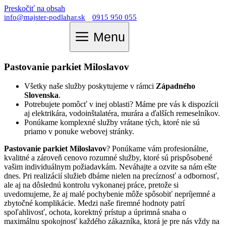
Preskočiť na obsah
info@majster-podlahar.sk
0915 950 055
Menu
Pastovanie parkiet Miloslavov
Všetky naše služby poskytujeme v rámci
Západného
Slovenska
.
Potrebujete pomôcť v inej oblasti? Máme pre vás k dispozícii
aj elektrikára, vodoinštalatéra, murára a ďalších remeselníkov.
Ponúkame komplexné služby vrátane tých, ktoré nie sú
priamo v ponuke webovej stránky.
Pastovanie parkiet Miloslavov
? Ponúkame vám profesionálne,
kvalitné a zároveň cenovo rozumné služby, ktoré sú prispôsobené
vašim individuálnym požiadavkám. Neváhajte a ozvite sa nám ešte
dnes. Pri realizácií služieb dbáme nielen na precíznosť a odbornosť,
ale aj na dôslednú kontrolu vykonanej práce, pretože si
uvedomujeme, že aj malé pochybenie môže spôsobiť nepríjemné a
zbytočné komplikácie. Medzi naše firemné hodnoty patrí
spoľahlivosť, ochota, korektný prístup a úprimná snaha o
maximálnu spokojnosť každého zákazníka, ktorá je pre nás vždy na