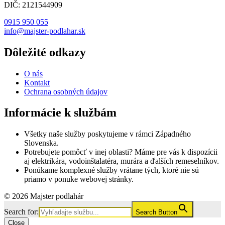
DIČ: 2121544909
0915 950 055
info@majster-podlahar.sk
Dôležité odkazy
O nás
Kontakt
Ochrana osobných údajov
Informácie k službám
Všetky naše služby poskytujeme v rámci Západného
Slovenska.
Potrebujete pomôcť v inej oblasti? Máme pre vás k dispozícii
aj elektrikára, vodoinštalatéra, murára a ďalších remeselníkov.
Ponúkame komplexné služby vrátane tých, ktoré nie sú
priamo v ponuke webovej stránky.
© 2026 Majster podlahár
Search for:
Search Button
Close