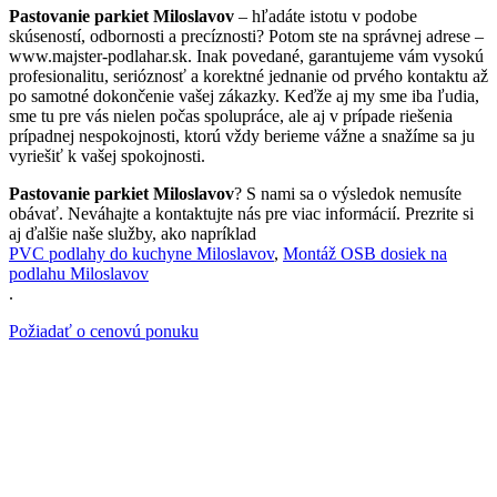
Pastovanie parkiet Miloslavov
– hľadáte istotu v podobe
skúseností, odbornosti a precíznosti? Potom ste na správnej adrese –
www.majster-podlahar.sk. Inak povedané, garantujeme vám vysokú
profesionalitu, serióznosť a korektné jednanie od prvého kontaktu až
po samotné dokončenie vašej zákazky. Keďže aj my sme iba ľudia,
sme tu pre vás nielen počas spolupráce, ale aj v prípade riešenia
prípadnej nespokojnosti, ktorú vždy berieme vážne a snažíme sa ju
vyriešiť k vašej spokojnosti.
Pastovanie parkiet Miloslavov
? S nami sa o výsledok nemusíte
obávať. Neváhajte a kontaktujte nás pre viac informácií. Prezrite si
aj ďalšie naše služby, ako napríklad
PVC podlahy do kuchyne Miloslavov
,
Montáž OSB dosiek na
podlahu Miloslavov
.
Požiadať o cenovú ponuku