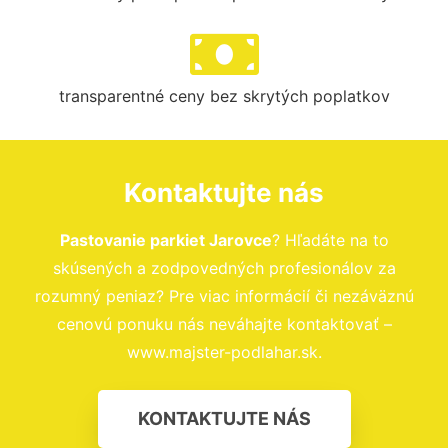
transparentné ceny bez skrytých poplatkov
Kontaktujte nás
Pastovanie parkiet Jarovce
? Hľadáte na to
skúsených a zodpovedných profesionálov za
rozumný peniaz? Pre viac informácií či nezáväznú
cenovú ponuku nás neváhajte kontaktovať –
www.majster-podlahar.sk.
KONTAKTUJTE NÁS