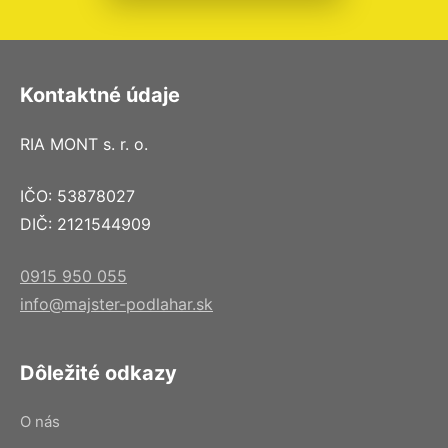
Kontaktné údaje
RIA MONT s. r. o.
IČO: 53878027
DIČ: 2121544909
0915 950 055
info@majster-podlahar.sk
Dôležité odkazy
O nás