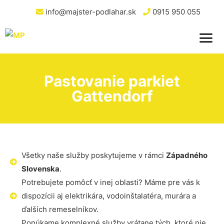
info@majster-podlahar.sk
0915 950 055
Pastovanie parkiet
Gattendorf
Všetky naše služby poskytujeme v rámci
Západného
Slovenska
.
Potrebujete pomôcť v inej oblasti? Máme pre vás k
dispozícii aj elektrikára, vodoinštalatéra, murára a
ďalších remeselníkov.
Ponúkame komplexné služby vrátane tých, ktoré nie