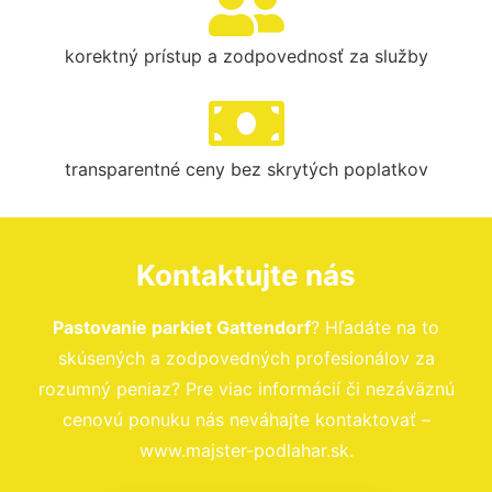
korektný prístup a zodpovednosť za služby
transparentné ceny bez skrytých poplatkov
Kontaktujte nás
Pastovanie parkiet Gattendorf
? Hľadáte na to
skúsených a zodpovedných profesionálov za
rozumný peniaz? Pre viac informácií či nezáväznú
cenovú ponuku nás neváhajte kontaktovať –
www.majster-podlahar.sk.