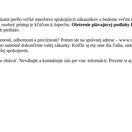
rukami prešlo veľké množstvo spokojných zákazníkov a budeme veľmi ra
e osobný prístup je kľúčom k úspechu.
Ošetrenie plávajúcej podlahy
h predstáv.
eností, odbornosti a precíznosti? Potom ste na správnej adrese – www
 po samotné dokončenie vašej zákazky. Keďže aj my sme iba ľudia, sme tu
šej spokojnosti.
 obávať. Neváhajte a kontaktujte nás pre viac informácií. Prezrite si aj