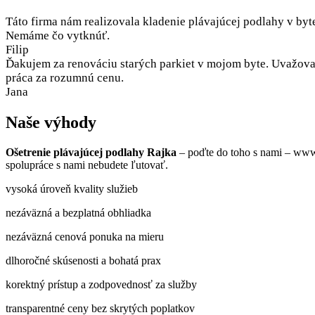
Táto firma nám realizovala kladenie plávajúcej podlahy v byt
Nemáme čo vytknúť.
Filip
Ďakujem za renováciu starých parkiet v mojom byte. Uvažoval
práca za rozumnú cenu.
Jana
Naše výhody
Ošetrenie plávajúcej podlahy Rajka
– poďte do toho s nami – www.
spolupráce s nami nebudete ľutovať.
vysoká úroveň kvality služieb
nezáväzná a bezplatná obhliadka
nezáväzná cenová ponuka na mieru
dlhoročné skúsenosti a bohatá prax
korektný prístup a zodpovednosť za služby
transparentné ceny bez skrytých poplatkov