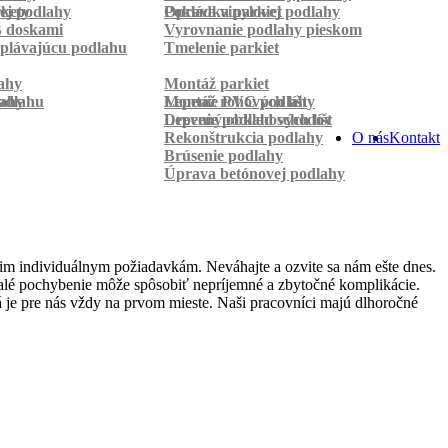
rkety
ej podlahy
Pokládka parkiet
Oprava vinylovej podlahy
B doskami
Vyrovnanie podlahy pieskom
plávajúcu podlahu
Tmelenie parkiet
ahy
Montáž parkiet
odlahu
lahy
Montáž rohových líšt
Lepenie PVC podlahy
Lepenie podlahových líšt
Drevený obklad schodov
Rekonštrukcia podlahy
O nás
Kontakt
Brúsenie podlahy
Úprava betónovej podlahy
im individuálnym požiadavkám. Neváhajte a ozvite sa nám ešte dnes.
 malé pochybenie môže spôsobiť nepríjemné a zbytočné komplikácie.
 je pre nás vždy na prvom mieste. Naši pracovníci majú dlhoročné