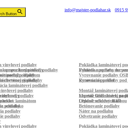
info@majster-podlahar.sk
0915 9
rch Button
 vinylovej podlahy
Pokládka laminátovej po
a kompozitnej podlahy
a oprava laminátovej podlahy
Pokládka podlahy na pa
Výmena a oprava dreven
betónovej podlahy
ie podlahy lepidlom
Vyrovnanie podlahy OS
ie betónovej podlahy
a drevenej podlahy
Vyrovnanie podlahy pod 
Renovácia parkiet
cia laminátovej podlahy
inylovej podlahy
Montáž laminátovej podl
palubovky
vinylovej podlahy
Montáž OSB dosiek na p
Lepenie laminátovej pod
parkiet
schodov laminátom
Lepenie soklových líšt
Obklad schodov dlažbou
a schodisko
ie podlahy
Betónovanie podlahy
cia podlahy
Náter na podlahu
ie podlahy
Odvetranie podlahy
r
 vinylovej podlahy
Pokládka laminátovej po