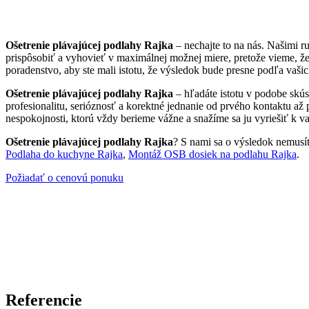
Ošetrenie plávajúcej podlahy Rajka
– nechajte to na nás. Našimi 
prispôsobiť a vyhovieť v maximálnej možnej miere, pretože vieme, ž
poradenstvo, aby ste mali istotu, že výsledok bude presne podľa vašic
Ošetrenie plávajúcej podlahy Rajka
– hľadáte istotu v podobe skús
profesionalitu, serióznosť a korektné jednanie od prvého kontaktu až
nespokojnosti, ktorú vždy berieme vážne a snažíme sa ju vyriešiť k va
Ošetrenie plávajúcej podlahy Rajka
? S nami sa o výsledok nemusíte
Podlaha do kuchyne Rajka
,
Montáž OSB dosiek na podlahu Rajka
.
Požiadať o cenovú ponuku
Referencie