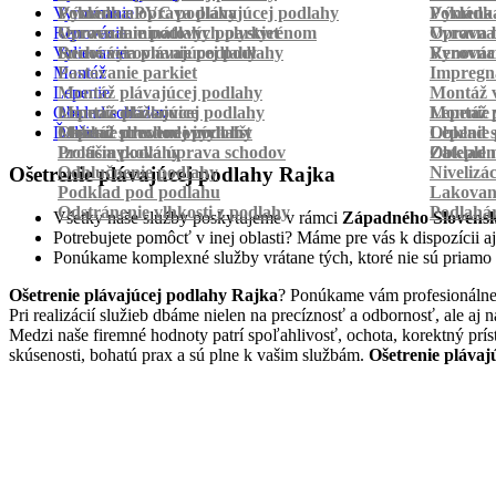
Vyrovnanie
Pokládka PVC podlahy
Výmena a oprava plávajúcej podlahy
Pokládk
Výmena 
Renovácia
Oprava laminátových parkiet
Vyrovnanie podlahy polystyrénom
Oprava 
Vyrovnan
Vylievanie
Suché vyrovnanie podlahy
Renovácia plávajúcej podlahy
Vyrovnan
Renováci
Montáž
Pastovanie parkiet
Impregná
Lepenie
Montáž plávajúcej podlahy
Montáž v
Obklad schodov
Montáž dlážkovice
Lepenie plávajúcej podlahy
Montáž 
Lepenie 
Ďalšie
Montáž prechodových líšt
Lepenie drevenej podlahy
Obklad schodov vinylom
Lepenie 
Obklad 
Protišmyková úprava schodov
Izolácia podlahy
Obklad n
Zateplen
Odhlučnenie podlahy
Nivelizá
Ošetrenie plávajúcej podlahy Rajka
Podklad pod podlahu
Lakovan
Odstránenie vlhkosti z podlahy
Podlahá
Všetky naše služby poskytujeme v rámci
Západného Slovens
Potrebujete pomôcť v inej oblasti? Máme pre vás k dispozícii aj
Ponúkame komplexné služby vrátane tých, ktoré nie sú priamo
Ošetrenie plávajúcej podlahy Rajka
? Ponúkame vám profesionálne,
Pri realizácií služieb dbáme nielen na precíznosť a odbornosť, ale 
Medzi naše firemné hodnoty patrí spoľahlivosť, ochota, korektný prí
skúsenosti, bohatú prax a sú plne k vašim službám.
Ošetrenie plávaj