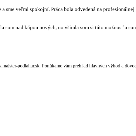
e a sme veľmi spokojní. Práca bola odvedená na profesionálnej
a som nad kúpou nových, no všimla som si túto možnosť a som 
majster-podlahar.sk. Ponúkame vám prehľad hlavných výhod a dôvodov