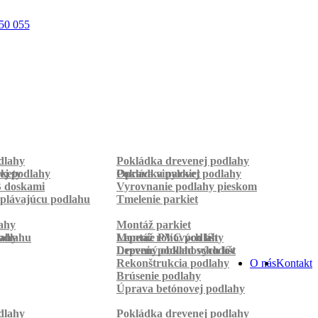
50 055
dlahy
Pokládka drevenej podlahy
rkety
ej podlahy
Pokládka parkiet
Oprava vinylovej podlahy
B doskami
Vyrovnanie podlahy pieskom
plávajúcu podlahu
Tmelenie parkiet
ahy
Montáž parkiet
odlahu
lahy
Montáž rohových líšt
Lepenie PVC podlahy
Lepenie podlahových líšt
Drevený obklad schodov
Rekonštrukcia podlahy
O nás
Kontakt
Brúsenie podlahy
Úprava betónovej podlahy
dlahy
Pokládka drevenej podlahy