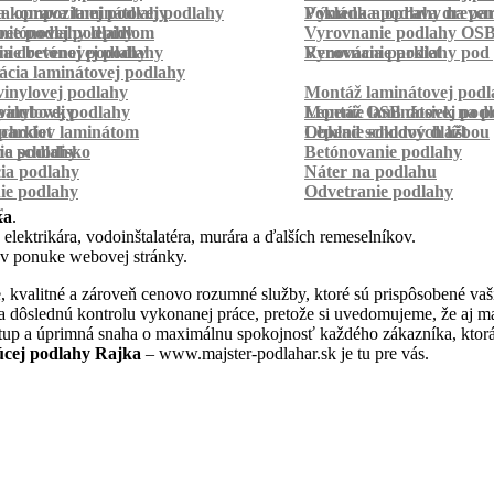
a kompozitnej podlahy
a oprava laminátovej podlahy
Pokládka podlahy na pa
Výmena a oprava dreven
betónovej podlahy
ie podlahy lepidlom
Vyrovnanie podlahy OS
ie betónovej podlahy
a drevenej podlahy
Vyrovnanie podlahy pod 
Renovácia parkiet
cia laminátovej podlahy
inylovej podlahy
Montáž laminátovej podl
palubovky
vinylovej podlahy
Montáž OSB dosiek na p
Lepenie laminátovej pod
parkiet
schodov laminátom
Lepenie soklových líšt
Obklad schodov dlažbou
a schodisko
ie podlahy
Betónovanie podlahy
cia podlahy
Náter na podlahu
ie podlahy
Odvetranie podlahy
r
ka
.
 elektrikára, vodoinštalatéra, murára a ďalších remeselníkov.
 v ponuke webovej stránky.
 kvalitné a zároveň cenovo rozumné služby, ktoré sú prispôsobené vaš
aj na dôslednú kontrolu vykonanej práce, pretože si uvedomujeme, že aj
stup a úprimná snaha o maximálnu spokojnosť každého zákazníka, ktorá
úcej podlahy Rajka
– www.majster-podlahar.sk je tu pre vás.