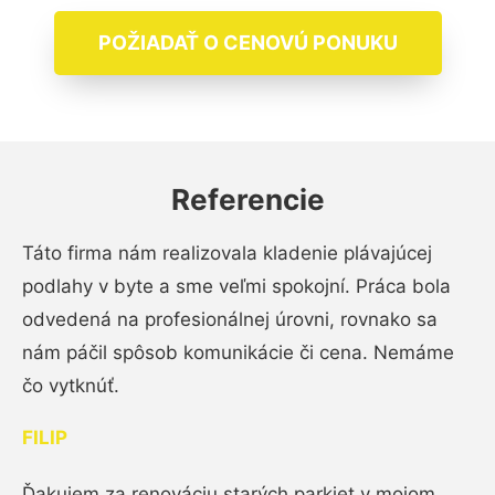
POŽIADAŤ O CENOVÚ PONUKU
Referencie
Táto firma nám realizovala kladenie plávajúcej
podlahy v byte a sme veľmi spokojní. Práca bola
odvedená na profesionálnej úrovni, rovnako sa
nám páčil spôsob komunikácie či cena. Nemáme
čo vytknúť.
FILIP
Ďakujem za renováciu starých parkiet v mojom