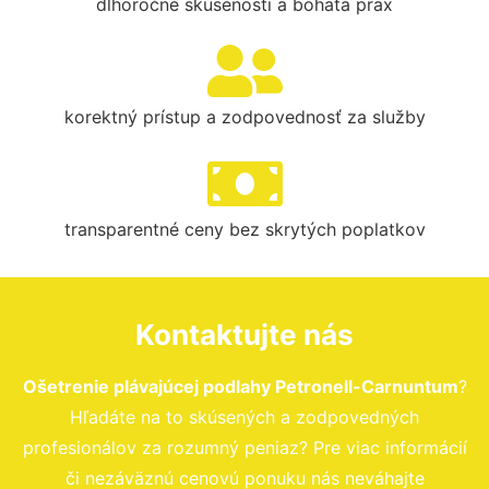
dlhoročné skúsenosti a bohatá prax
korektný prístup a zodpovednosť za služby
transparentné ceny bez skrytých poplatkov
Kontaktujte nás
Ošetrenie plávajúcej podlahy Petronell-Carnuntum
?
Hľadáte na to skúsených a zodpovedných
profesionálov za rozumný peniaz? Pre viac informácií
či nezáväznú cenovú ponuku nás neváhajte