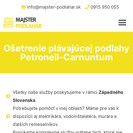
info@majster-podlahar.sk
0915 950 055
Ošetrenie plávajúcej podlahy
Petronell-Carnuntum
Všetky naše služby poskytujeme v rámci
Západného
Slovenska
.
Potrebujete pomôcť v inej oblasti? Máme pre vás k
dispozícii aj elektrikára, vodoinštalatéra, murára a
ďalších remeselníkov.
Ponúkame komplexné služby vrátane tých, ktoré nie