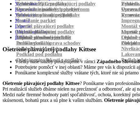
Vyrovnanie
Pokládka PVC podlahy
Výmena a oprava plávajúcej podlahy
Pokládk
Výmena 
Renovácia
Oprava laminátových parkiet
Vyrovnanie podlahy polystyrénom
Oprava 
Vyrovnan
Vylievanie
Suché vyrovnanie podlahy
Renovácia plávajúcej podlahy
Vyrovnan
Renováci
Montáž
Pastovanie parkiet
Impregná
Lepenie
Montáž plávajúcej podlahy
Montáž v
Obklad schodov
Montáž dlážkovice
Lepenie plávajúcej podlahy
Montáž 
Lepenie 
Ďalšie
Montáž prechodových líšt
Lepenie drevenej podlahy
Obklad schodov vinylom
Lepenie 
Obklad 
Protišmyková úprava schodov
Izolácia podlahy
Obklad n
Zateplen
Odhlučnenie podlahy
Nivelizá
Ošetrenie plávajúcej podlahy Kittsee
Podklad pod podlahu
Lakovan
Odstránenie vlhkosti z podlahy
Podlahá
Všetky naše služby poskytujeme v rámci
Západného Slovens
Potrebujete pomôcť v inej oblasti? Máme pre vás k dispozícii aj
Ponúkame komplexné služby vrátane tých, ktoré nie sú priamo
Ošetrenie plávajúcej podlahy Kittsee
? Ponúkame vám profesionálne,
Pri realizácií služieb dbáme nielen na precíznosť a odbornosť, ale 
Medzi naše firemné hodnoty patrí spoľahlivosť, ochota, korektný prí
skúsenosti, bohatú prax a sú plne k vašim službám.
Ošetrenie plávaj