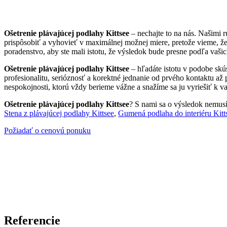
Ošetrenie plávajúcej podlahy Kittsee
– nechajte to na nás. Našimi 
prispôsobiť a vyhovieť v maximálnej možnej miere, pretože vieme, ž
poradenstvo, aby ste mali istotu, že výsledok bude presne podľa vašic
Ošetrenie plávajúcej podlahy Kittsee
– hľadáte istotu v podobe skú
profesionalitu, serióznosť a korektné jednanie od prvého kontaktu až
nespokojnosti, ktorú vždy berieme vážne a snažíme sa ju vyriešiť k va
Ošetrenie plávajúcej podlahy Kittsee
? S nami sa o výsledok nemusít
Stena z plávajúcej podlahy Kittsee
,
Gumená podlaha do interiéru Kitt
Požiadať o cenovú ponuku
Referencie