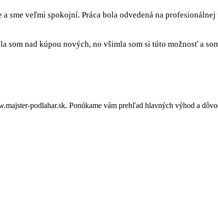
e a sme veľmi spokojní. Práca bola odvedená na profesionálnej
a som nad kúpou nových, no všimla som si túto možnosť a som 
.majster-podlahar.sk. Ponúkame vám prehľad hlavných výhod a dôvodo