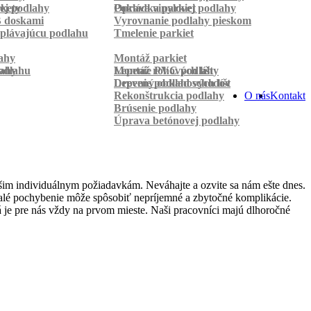
rkety
ej podlahy
Pokládka parkiet
Oprava vinylovej podlahy
B doskami
Vyrovnanie podlahy pieskom
plávajúcu podlahu
Tmelenie parkiet
ahy
Montáž parkiet
odlahu
lahy
Montáž rohových líšt
Lepenie PVC podlahy
Lepenie podlahových líšt
Drevený obklad schodov
Rekonštrukcia podlahy
O nás
Kontakt
Brúsenie podlahy
Úprava betónovej podlahy
šim individuálnym požiadavkám. Neváhajte a ozvite sa nám ešte dnes.
 malé pochybenie môže spôsobiť nepríjemné a zbytočné komplikácie.
 je pre nás vždy na prvom mieste. Naši pracovníci majú dlhoročné