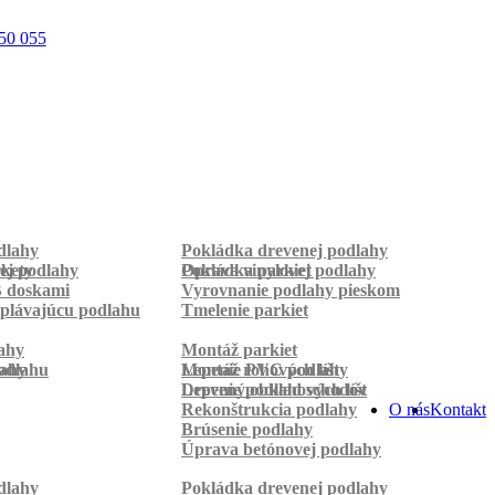
50 055
dlahy
Pokládka drevenej podlahy
rkety
ej podlahy
Pokládka parkiet
Oprava vinylovej podlahy
B doskami
Vyrovnanie podlahy pieskom
plávajúcu podlahu
Tmelenie parkiet
ahy
Montáž parkiet
odlahu
lahy
Montáž rohových líšt
Lepenie PVC podlahy
Lepenie podlahových líšt
Drevený obklad schodov
Rekonštrukcia podlahy
O nás
Kontakt
Brúsenie podlahy
Úprava betónovej podlahy
dlahy
Pokládka drevenej podlahy