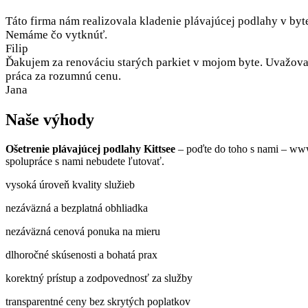
Táto firma nám realizovala kladenie plávajúcej podlahy v byt
Nemáme čo vytknúť.
Filip
Ďakujem za renováciu starých parkiet v mojom byte. Uvažoval
práca za rozumnú cenu.
Jana
Naše výhody
Ošetrenie plávajúcej podlahy Kittsee
– poďte do toho s nami – www
spolupráce s nami nebudete ľutovať.
vysoká úroveň kvality služieb
nezáväzná a bezplatná obhliadka
nezáväzná cenová ponuka na mieru
dlhoročné skúsenosti a bohatá prax
korektný prístup a zodpovednosť za služby
transparentné ceny bez skrytých poplatkov