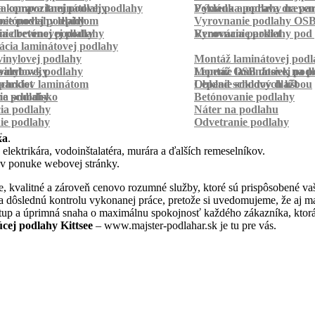
a kompozitnej podlahy
a oprava laminátovej podlahy
Pokládka podlahy na pa
Výmena a oprava dreven
betónovej podlahy
ie podlahy lepidlom
Vyrovnanie podlahy OS
ie betónovej podlahy
a drevenej podlahy
Vyrovnanie podlahy pod 
Renovácia parkiet
cia laminátovej podlahy
inylovej podlahy
Montáž laminátovej podl
palubovky
vinylovej podlahy
Montáž OSB dosiek na p
Lepenie laminátovej pod
parkiet
schodov laminátom
Lepenie soklových líšt
Obklad schodov dlažbou
a schodisko
ie podlahy
Betónovanie podlahy
cia podlahy
Náter na podlahu
ie podlahy
Odvetranie podlahy
r
ka
.
 elektrikára, vodoinštalatéra, murára a ďalších remeselníkov.
 v ponuke webovej stránky.
 kvalitné a zároveň cenovo rozumné služby, ktoré sú prispôsobené va
aj na dôslednú kontrolu vykonanej práce, pretože si uvedomujeme, že aj
stup a úprimná snaha o maximálnu spokojnosť každého zákazníka, ktorá
úcej podlahy Kittsee
– www.majster-podlahar.sk je tu pre vás.