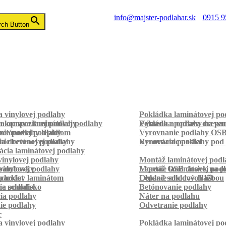
info@majster-podlahar.sk
0915 9
rch Button
 vinylovej podlahy
Pokládka laminátovej po
a kompozitnej podlahy
a oprava laminátovej podlahy
Pokládka podlahy na pa
Výmena a oprava dreven
betónovej podlahy
ie podlahy lepidlom
Vyrovnanie podlahy OS
ie betónovej podlahy
a drevenej podlahy
Vyrovnanie podlahy pod 
Renovácia parkiet
cia laminátovej podlahy
inylovej podlahy
Montáž laminátovej podl
palubovky
vinylovej podlahy
Montáž OSB dosiek na p
Lepenie laminátovej pod
parkiet
schodov laminátom
Lepenie soklových líšt
Obklad schodov dlažbou
a schodisko
ie podlahy
Betónovanie podlahy
cia podlahy
Náter na podlahu
ie podlahy
Odvetranie podlahy
r
 vinylovej podlahy
Pokládka laminátovej po