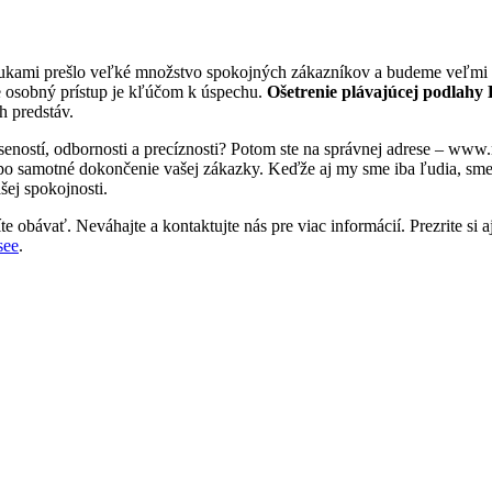
rukami prešlo veľké množstvo spokojných zákazníkov a budeme veľmi r
e osobný prístup je kľúčom k úspechu.
Ošetrenie plávajúcej podlahy 
h predstáv.
seností, odbornosti a precíznosti? Potom ste na správnej adrese – ww
 po samotné dokončenie vašej zákazky. Keďže aj my sme iba ľudia, sme tu
šej spokojnosti.
e obávať. Neváhajte a kontaktujte nás pre viac informácií. Prezrite si a
see
.