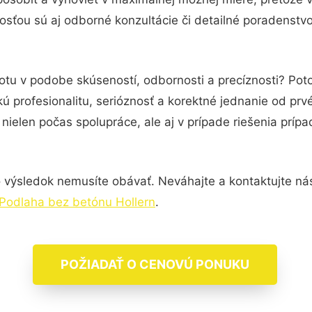
sťou sú aj odborné konzultácie či detailné poradenstvo
totu v podobe skúseností, odbornosti a precíznosti? Po
ú profesionalitu, serióznosť a korektné jednanie od pr
nielen počas spolupráce, ale aj v prípade riešenia príp
 výsledok nemusíte obávať. Neváhajte a kontaktujte nás p
Podlaha bez betónu Hollern
.
POŽIADAŤ O CENOVÚ PONUKU