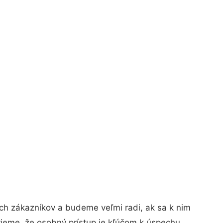
ch zákazníkov a budeme veľmi radi, ak sa k nim
vieme, že osobný prístup je kľúčom k úspechu.