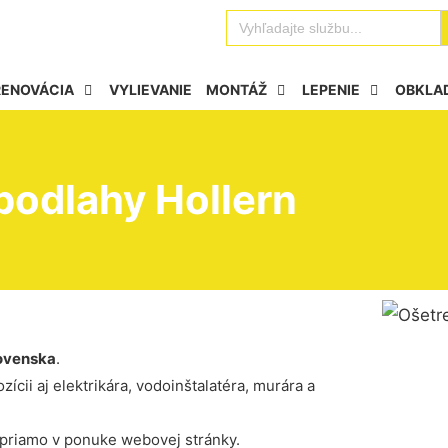
Se
Search
for:
RENOVÁCIA
VYLIEVANIE
MONTÁŽ
LEPENIE
OBKLA
podlahy Hollern
ovenska
.
ícii aj elektrikára, vodoinštalatéra, murára a
 priamo v ponuke webovej stránky.