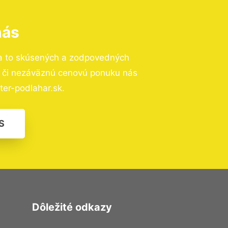
nás
a to skúsených a zodpovedných
ií či nezáväznú cenovú ponuku nás
er-podlahar.sk.
S
Dôležité odkazy