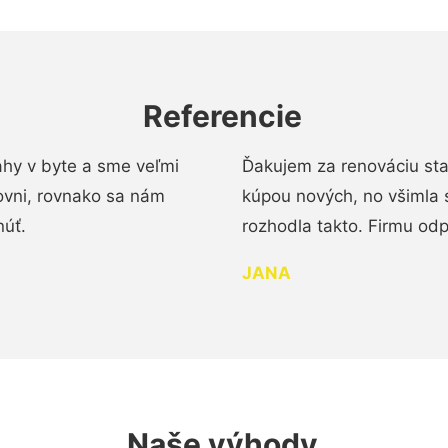
Referencie
ahy v byte a sme veľmi
Ďakujem za renováciu st
ovni, rovnako sa nám
kúpou nových, no všimla 
núť.
rozhodla takto. Firmu od
JANA
Naše výhody