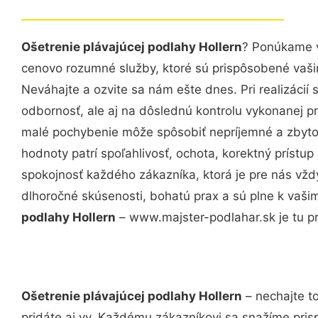
Ošetrenie plávajúcej podlahy Hollern
? Ponúkame v
cenovo rozumné služby, ktoré sú prispôsobené vaš
Neváhajte a ozvite sa nám ešte dnes. Pri realizácií
odbornosť, ale aj na dôslednú kontrolu vykonanej p
malé pochybenie môže spôsobiť nepríjemné a zbyto
hodnoty patrí spoľahlivosť, ochota, korektný príst
spokojnosť každého zákazníka, ktorá je pre nás vžd
dlhoročné skúsenosti, bohatú prax a sú plne k vaš
podlahy Hollern
– www.majster-podlahar.sk je tu pr
Ošetrenie plávajúcej podlahy Hollern
– nechajte t
pridáte aj vy. Každému zákazníkovi sa snažíme pris