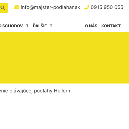
arch Button
info@majster-podlahar.sk
0915 950 055
D SCHODOV
ĎALŠIE
O NÁS
KONTAKT