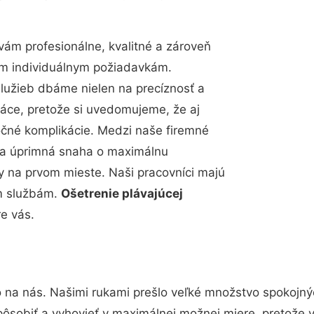
ám profesionálne, kvalitné a zároveň
im individuálnym požiadavkám.
 služieb dbáme nielen na precíznosť a
ráce, pretože si uvedomujeme, že aj
čné komplikácie. Medzi naše firemné
up a úprimná snaha o maximálnu
y na prvom mieste. Naši pracovníci majú
im službám.
Ošetrenie plávajúcej
e vás.
o na nás. Našimi rukami prešlo veľké množstvo spokojný
pôsobiť a vyhovieť v maximálnej možnej miere, pretože 