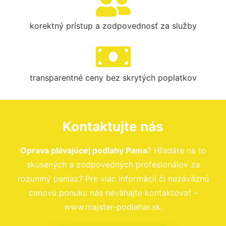
korektný prístup a zodpovednosť za služby
transparentné ceny bez skrytých poplatkov
Kontaktujte nás
Oprava plávajúcej podlahy Pama
? Hľadáte na to
skúsených a zodpovedných profesionálov za
rozumný peniaz? Pre viac informácií či nezáväznú
cenovú ponuku nás neváhajte kontaktovať –
www.majster-podlahar.sk.