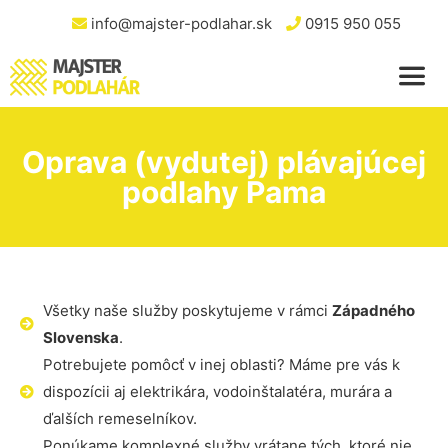
info@majster-podlahar.sk
0915 950 055
Oprava (vydutej) plávajúcej
podlahy Pama
Všetky naše služby poskytujeme v rámci
Západného
Slovenska
.
Potrebujete pomôcť v inej oblasti? Máme pre vás k
dispozícii aj elektrikára, vodoinštalatéra, murára a
ďalších remeselníkov.
Ponúkame komplexné služby vrátane tých, ktoré nie