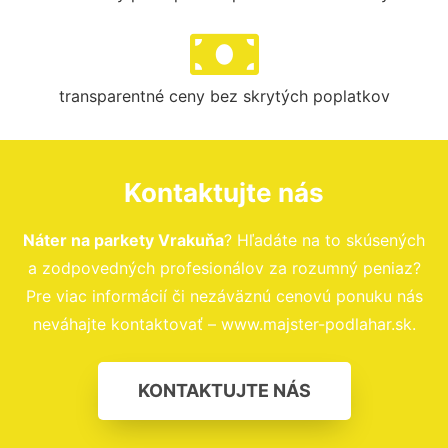
transparentné ceny bez skrytých poplatkov
Kontaktujte nás
Náter na parkety Vrakuňa
? Hľadáte na to skúsených
a zodpovedných profesionálov za rozumný peniaz?
Pre viac informácií či nezáväznú cenovú ponuku nás
neváhajte kontaktovať – www.majster-podlahar.sk.
KONTAKTUJTE NÁS