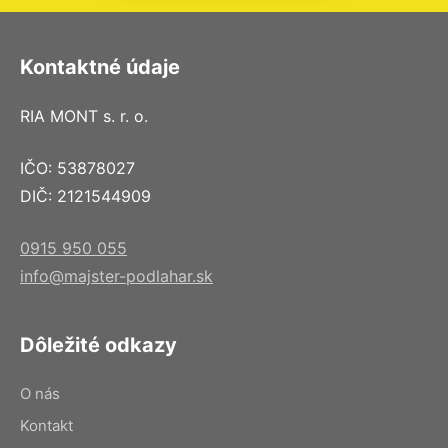
Kontaktné údaje
RIA MONT s. r. o.
IČO: 53878027
DIČ: 2121544909
0915 950 055
info@majster-podlahar.sk
Dôležité odkazy
O nás
Kontakt