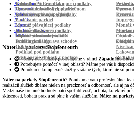
Vyrovnanie
Pokládka PVC podlahy
Výmena a oprava plávajúcej podlahy
Pokládk
Výmena 
Renovácia
Oprava laminátových parkiet
Vyrovnanie podlahy polystyrénom
Oprava 
Vyrovnan
Vylievanie
Suché vyrovnanie podlahy
Renovácia plávajúcej podlahy
Vyrovnan
Renováci
Montáž
Pastovanie parkiet
Impregná
Lepenie
Montáž plávajúcej podlahy
Montáž v
Obklad schodov
Montáž dlážkovice
Lepenie plávajúcej podlahy
Montáž 
Lepenie 
Ďalšie
Montáž prechodových líšt
Lepenie drevenej podlahy
Obklad schodov vinylom
Lepenie 
Obklad 
Protišmyková úprava schodov
Izolácia podlahy
Obklad n
Zateplen
Odhlučnenie podlahy
Nivelizá
Náter na parkety Stopfenreuth
Podklad pod podlahu
Lakovan
Odstránenie vlhkosti z podlahy
Podlahá
Všetky naše služby poskytujeme v rámci
Západného Slove
Potrebujete pomôcť v inej oblasti? Máme pre vás k dispozícii
Ponúkame komplexné služby vrátane tých, ktoré nie sú pri
Náter na parkety Stopfenreuth
? Ponúkame vám profesionálne, kval
realizácií služieb dbáme nielen na precíznosť a odbornosť, ale aj n
Medzi naše firemné hodnoty patrí spoľahlivosť, ochota, korektný prí
skúsenosti, bohatú prax a sú plne k vašim službám.
Náter na parket