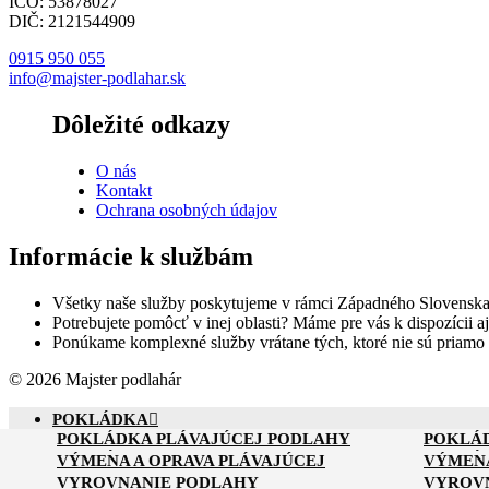
IČO: 53878027
DIČ: 2121544909
0915 950 055
info@majster-podlahar.sk
Dôležité odkazy
O nás
Kontakt
Ochrana osobných údajov
Informácie k službám
Všetky naše služby poskytujeme v rámci Západného Slovenska
Potrebujete pomôcť v inej oblasti? Máme pre vás k dispozícii aj
Ponúkame komplexné služby vrátane tých, ktoré nie sú priamo
© 2026 Majster podlahár
POKLÁDKA
POKLÁDKA PLÁVAJÚCEJ PODLAHY
POKLÁ
VÝMENA A OPRAVA
POKLÁDKA PVC PODLAHY
POKLÁ
VÝMENA A OPRAVA PLÁVAJÚCEJ
VÝMENA
VYROVNANIE
PODLAHY
PODLAH
VYROVNANIE PODLAHY
VYROVN
RENOVÁCIA