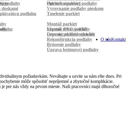
rkety
ej podlahy
Pokládka parkiet
Oprava vinylovej podlahy
B doskami
Vyrovnanie podlahy pieskom
plávajúcu podlahu
Tmelenie parkiet
ahy
Montáž parkiet
odlahu
lahy
Montáž rohových líšt
Lepenie PVC podlahy
Lepenie podlahových líšt
Drevený obklad schodov
Rekonštrukcia podlahy
O nás
Kontakt
Brúsenie podlahy
Úprava betónovej podlahy
dividuálnym požiadavkám. Neváhajte a ozvite sa nám ešte dnes. Pri
lé pochybenie môže spôsobiť nepríjemné a zbytočné komplikácie.
 je pre nás vždy na prvom mieste. Naši pracovníci majú dlhoročné