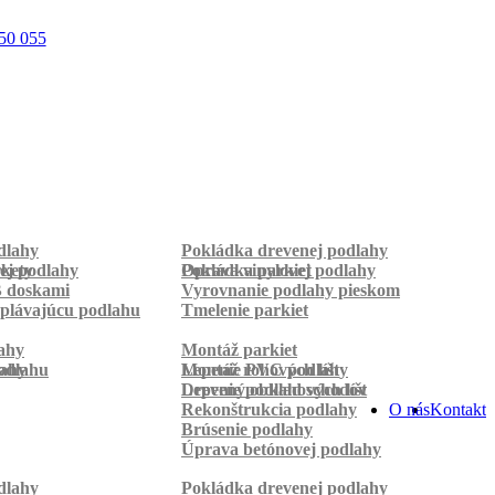
50 055
dlahy
Pokládka drevenej podlahy
rkety
ej podlahy
Pokládka parkiet
Oprava vinylovej podlahy
B doskami
Vyrovnanie podlahy pieskom
plávajúcu podlahu
Tmelenie parkiet
ahy
Montáž parkiet
odlahu
lahy
Montáž rohových líšt
Lepenie PVC podlahy
Lepenie podlahových líšt
Drevený obklad schodov
Rekonštrukcia podlahy
O nás
Kontakt
Brúsenie podlahy
Úprava betónovej podlahy
dlahy
Pokládka drevenej podlahy