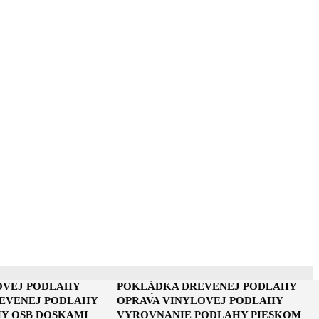
OVEJ PODLAHY
POKLÁDKA DREVENEJ PODLAHY
NA PARKETY
POKLÁDKA PARKIET
REVENEJ PODLAHY
OPRAVA VINYLOVEJ PODLAHY
Y OSB DOSKAMI
VYROVNANIE PODLAHY PIESKOM