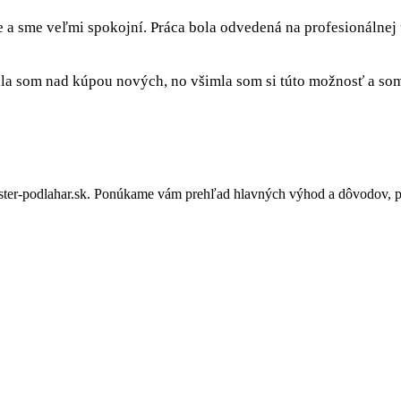
e a sme veľmi spokojní. Práca bola odvedená na profesionálnej
a som nad kúpou nových, no všimla som si túto možnosť a som 
er-podlahar.sk. Ponúkame vám prehľad hlavných výhod a dôvodov, pre