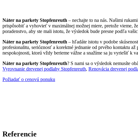
Náter na parkety Stopfenreuth
– nechajte to na nás. Našimi rukam
prispôsobiť a vyhovieť v maximálnej možnej miere, pretože vieme, ž
poradenstvo, aby ste mali istotu, že výsledok bude presne podľa vašic
Náter na parkety Stopfenreuth
– hľadáte istotu v podobe skúsenost
profesionalitu, serióznosť a korektné jednanie od prvého kontaktu až
nespokojnosti, ktorú vždy berieme vážne a snažíme sa ju vyriešiť k va
Náter na parkety Stopfenreuth
? S nami sa o výsledok nemusíte obáv
Vyrovnanie drevenej podlahy Stopfenreuth
,
Renovácia drevenej podl
Požiadať o cenovú ponuku
Referencie