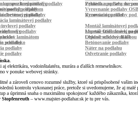
a kompozitnej podlahy
a oprava laminátovej podlahy
Pokládka podlahy na pa
Výmena a oprava dreven
betónovej podlahy
ie podlahy lepidlom
Vyrovnanie podlahy OS
ie betónovej podlahy
a drevenej podlahy
Vyrovnanie podlahy pod 
Renovácia parkiet
cia laminátovej podlahy
inylovej podlahy
Montáž laminátovej podl
palubovky
vinylovej podlahy
Montáž OSB dosiek na p
Lepenie laminátovej pod
parkiet
schodov laminátom
Lepenie soklových líšt
Obklad schodov dlažbou
a schodisko
ie podlahy
Betónovanie podlahy
cia podlahy
Náter na podlahu
ie podlahy
Odvetranie podlahy
r
nska
.
 aj elektrikára, vodoinštalatéra, murára a ďalších remeselníkov.
amo v ponuke webovej stránky.
itné a zároveň cenovo rozumné služby, ktoré sú prispôsobené vašim in
a dôslednú kontrolu vykonanej práce, pretože si uvedomujeme, že aj ma
stup a úprimná snaha o maximálnu spokojnosť každého zákazníka, ktorá
y Stopfenreuth
– www.majster-podlahar.sk je tu pre vás.