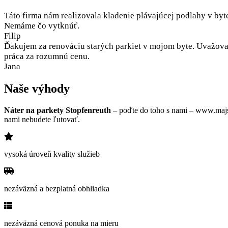
Táto firma nám realizovala kladenie plávajúcej podlahy v byt
Nemáme čo vytknúť.
Filip
Ďakujem za renováciu starých parkiet v mojom byte. Uvažoval
práca za rozumnú cenu.
Jana
Naše výhody
Náter na parkety Stopfenreuth
– poďte do toho s nami – www.majst
nami nebudete ľutovať.
vysoká úroveň kvality služieb
nezáväzná a bezplatná obhliadka
nezáväzná cenová ponuka na mieru