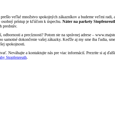
i prešlo veľké množstvo spokojných zákazníkov a budeme veľmi radi, a
e osobný prístup je kľúčom k úspechu.
Náter na parkety Stopfenreu
h predstáv.
í, odbornosti a precíznosti? Potom ste na správnej adrese – www.majs
 po samotné dokončenie vašej zákazky. Keďže aj my sme iba ľudia, sme tu
šej spokojnosti.
ať. Neváhajte a kontaktujte nás pre viac informácií. Prezrite si aj ďalš
ahy Stopfenreuth
.