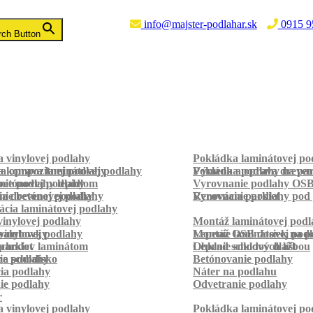
info@majster-podlahar.sk
0915 9
rch Button
 vinylovej podlahy
Pokládka laminátovej po
a kompozitnej podlahy
a oprava laminátovej podlahy
Pokládka podlahy na pa
Výmena a oprava dreven
betónovej podlahy
ie podlahy lepidlom
Vyrovnanie podlahy OS
ie betónovej podlahy
a drevenej podlahy
Vyrovnanie podlahy pod 
Renovácia parkiet
cia laminátovej podlahy
inylovej podlahy
Montáž laminátovej podl
palubovky
vinylovej podlahy
Montáž OSB dosiek na p
Lepenie laminátovej pod
parkiet
schodov laminátom
Lepenie soklových líšt
Obklad schodov dlažbou
a schodisko
ie podlahy
Betónovanie podlahy
cia podlahy
Náter na podlahu
ie podlahy
Odvetranie podlahy
r
 vinylovej podlahy
Pokládka laminátovej po