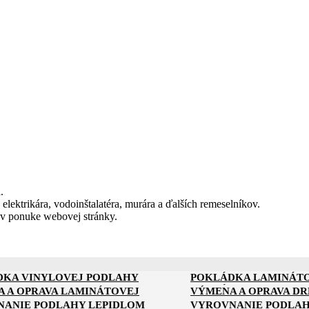
.
 elektrikára, vodoinštalatéra, murára a ďalších remeselníkov.
 v ponuke webovej stránky.
DKA VINYLOVEJ PODLAHY
POKLÁDKA LAMINÁT
DKA KOMPOZITNEJ PODLAHY
POKLÁDKA PODLAHY 
 A OPRAVA LAMINÁTOVEJ
VÝMENA A OPRAVA D
Y
ANIE PODLAHY LEPIDLOM
VYROVNANIE PODLAH